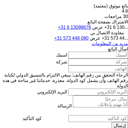
بائع موثوق (معتمد)
4.6
30 مراجعات
الاشتراك بصفحة البائع
+31 6 130...
عرض
+31 6 13098676
معاودة الاتصال بي
+31 573 44...
عرض
+31 573 448 080
مزيد من المعلومات
اسأل البائع
اسمك
شركة
الرجاء التحقق من رقم الهاتف: ينبغي الالتزام بالتنسيق الدولي لكتابة
رقم الهاتف وأن يشمل كود الدولة.
معذرة، خدماتنا غير متاحة في هذه
الدولة
البريد الإلكتروني
الرسالة
كود التأكيد