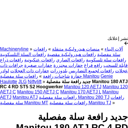
نشر إعلانك
آلات البناء
»
منصات هيدروليكية متنقلة
»
رافعات
»
Machineryline
سلة مفصلية
رافعات هيدروليكية مقصية
رافعات السلة التلسكوبية
رافعات سلة تلسكوبية
رافعات الصاري
رافعات عنكبوتية
رافعات ذراع
قابلة للسحب
رافع فراغ
حفارات مجنزرة
حفارات صغيرة
جرافات ذات
عجلات
رافعات لجميع التضاريس
بلدوزرات
حفارات ذات العجلات
لوادر
Genie
رافعات سلة مفصلية Manitou
حفارة
شاحنات رافعة
»
جديد رافعة سلة مفصلية Manitou 180 ATJ
»
Niftylift
JLG
Haulotte
RC 4 RD ST5 S2 Hoogwerker
Manitou 120 AETJ
Manitou 120
AETJ C
Manitou 150 AETJ C
Manitou 170 AETJ L
Manitou
رافعات
رافعات سلة مفصلية Manitou 280 TJ
Manitou ATJ
AETJ
»
رافعات سلة مفصلية Manitou TJ
سلة مفصلية Manitou MT
جديد رافعة سلة مفصلية
Manitou 180 ATJ RC 4 RD