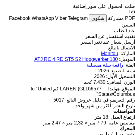
طلب الحصول على صور إضافية
1/6
PDF
مشاركة
شكوى
Telegram
Viber
WhatsApp
Facebook
السعر:
عند الطلب
تقديم استفسار عن السعر
أرسل إشعار عند تغير السعر
الاتصال بالبائع
الماركة:
Manitou
الموديل:
180 ATJ RC 4 RD ST5 S2 Hoogwerker
الفئة:
رافعة سلة مفصلية
سنة التصنيع:
2026
التسجيل الأول:
2026
الوزن الصافي:
7.430 كجم
الموقع:
هولندا
LAREN (GLD)
6577 كم to "United
States/Columbus"
رقم التعريف في دليل عروض البائع:
5017
تاريخ النشر:
أكثر من شهر واحد
المواصفات
ارتفاع العمل:
18 متر
مقاييس عامة:
7,79 متر × 2,32 متر × 2,47 متر
المحرك
وقود:
ديزل / مازوت