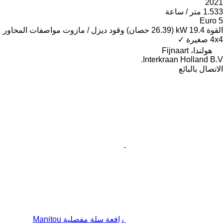
2021
1.533 متر / ساعة
Euro 5
القوة
19.4 kW (26.39 حصان)
وقود
ديزل / مازوت
مواصفات المحاور
4x4
صغيرة
✓
هولندا، Fijnaart
Interkraan Holland B.V.
الاتصال بالبائع
رافعة سلة مفصلية Manitou