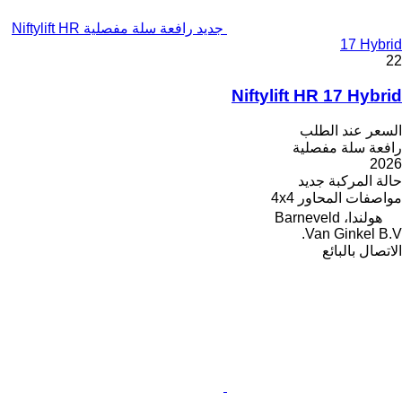
جديد رافعة سلة مفصلية Niftylift HR
17 Hybrid
22
Niftylift HR 17 Hybrid
السعر عند الطلب
رافعة سلة مفصلية
2026
حالة المركبة
جديد
مواصفات المحاور
4x4
هولندا، Barneveld
Van Ginkel B.V.
الاتصال بالبائع