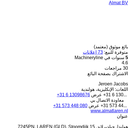
Almat BV
بائع موثوق (معتمد)
متوفرة للبيع:
73 إعلانات
5
سنوات في Machineryline
4.6
30 مراجعات
الاشتراك بصفحة البائع
Jeroen Jacobs
اللغات:
الإنكليزية، هولندية
+31 6 130...
عرض
+31 6 13098676
معاودة الاتصال بي
+31 573 44...
عرض
+31 573 448 080
www.almatlaren.nl
عنوان
هولندا, جيلديرلاند, 7245PN, LAREN (GLD), Stoomdijk 15