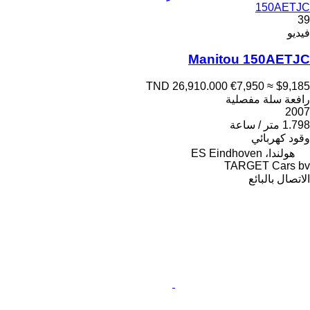
150AETJC
39
فيديو
Manitou 150AETJC
TND 26,910.000
€7,950
≈ $9,185
رافعة سلة مفصلية
2007
1.798 متر / ساعة
وقود
كهربائي
هولندا، ES Eindhoven
TARGET Cars bv
الاتصال بالبائع