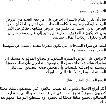
التعليقات.
التحقق من السعر
قبل أن تقرر القيام بالشراء، احرص على مراجعة العديد من عروض
البيع بعناية لفهم متوسط تكلفة المعدات التي اخترتها. إذا كان سعر
العرض الذي أعجبك أقل بكثير من عروض مشابهة، ففكر في الأمر
بتأنٍ. قد يكون هناك فرق أسعار هائل يشير إلى عيوب مخفية أو أن
البائع يحاول ارتكاب أعمال احتيالية.
ابتعد عن شراء المنتجات التي يكون سعرها مختلف بشدة عن متوسط
السعر لمعدات مشابهة.
لا توافق على الوعود المثيرة للشكوك والبضائع المدفوعة مسبقًا. إن
ساورك شك، فلا تخاف من طلب توضيح التفاصيل وأن تطلب صورًا
ومستندات إضافية للمعدات وأن تفحص صحة التصديق على تلك
المستندات وتطرح الأسئلة التي تساورك.
الدفع المسبك المثير للشك
أكثر أنواع الاحتيال شيوعًا، قد يطلب البائعون غير المنصفون مبلغًا معينًا
كعربون مسبق "لتحجز" حقك في شراء المعدات. وبالتالي يستطيع
المحتالون تجميع مبلغًا ضخمًا ثم يختفون ولا تستطيع التواصل معهم بعد
ذلك.