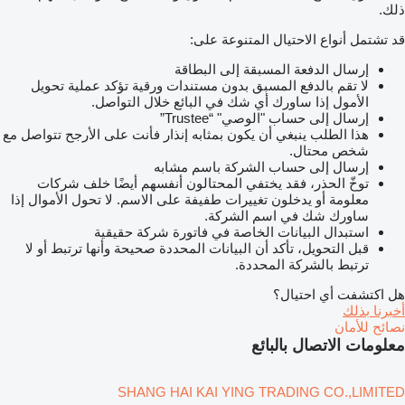
ذلك.
قد تشتمل أنواع الاحتيال المتنوعة على:
إرسال الدفعة المسبقة إلى البطاقة
لا تقم بالدفع المسبق بدون مستندات ورقية تؤكد عملية تحويل
الأمول إذا ساورك أي شك في البائع خلال التواصل.
إرسال إلى حساب "الوصي" “Trustee”
هذا الطلب ينبغي أن يكون بمثابه إنذار فأنت على الأرجح تتواصل مع
شخص محتال.
إرسال إلى حساب الشركة باسم مشابه
توخّ الحذر، فقد يختفي المحتالون أنفسهم أيضًا خلف شركات
معلومة أو يدخلون تغييرات طفيفة على الاسم. لا تحول الأموال إذا
ساورك شك في اسم الشركة.
استبدال البيانات الخاصة في فاتورة شركة حقيقية
قبل التحويل، تأكد أن البيانات المحددة صحيحة وأنها ترتبط أو لا
ترتبط بالشركة المحددة.
هل اكتشفت أي احتيال؟
أخبرنا بذلك
نصائح للأمان
معلومات الاتصال بالبائع
SHANG HAI KAI YING TRADING CO.,LIMITED