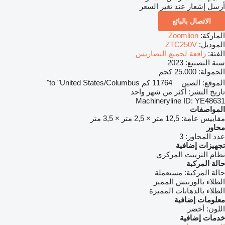
أرسل إشعار عند تغير السعر
الاتصال بالبائع
الماركة:
Zoomlion
الموديل:
ZTC250V
الفئة:
رافعة لجميع التضاريس
سنة التصنيع:
2023
الحمولة:
25.000 كجم
الموقع:
الصين
11764 كم to "United States/Columbus"
تاريخ النشر:
أكثر من شهر واحد
Machineryline ID:
YE48631
المواصفات
مقاييس عامة:
12,5 متر × 2,5 متر × 3,5 متر
محاور
عدد المحاور:
3
تجهيزات إضافية
نظام التزييت المركزي
حالة المركبة
حالة المركبة:
مستعملة
الطلاء بالورنيش المميز
الطلاء بالدهانات المميزة
معلومات إضافية
اللون:
أخضر
خدمات إضافية