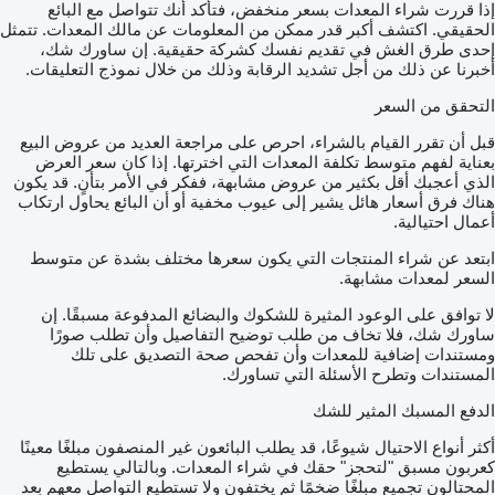
إذا قررت شراء المعدات بسعر منخفض، فتأكد أنك تتواصل مع البائع
الحقيقي. اكتشف أكبر قدر ممكن من المعلومات عن مالك المعدات. تتمثل
إحدى طرق الغش في تقديم نفسك كشركة حقيقية. إن ساورك شك،
أخبرنا عن ذلك من أجل تشديد الرقابة وذلك من خلال نموذج التعليقات.
التحقق من السعر
قبل أن تقرر القيام بالشراء، احرص على مراجعة العديد من عروض البيع
بعناية لفهم متوسط تكلفة المعدات التي اخترتها. إذا كان سعر العرض
الذي أعجبك أقل بكثير من عروض مشابهة، ففكر في الأمر بتأنٍ. قد يكون
هناك فرق أسعار هائل يشير إلى عيوب مخفية أو أن البائع يحاول ارتكاب
أعمال احتيالية.
ابتعد عن شراء المنتجات التي يكون سعرها مختلف بشدة عن متوسط
السعر لمعدات مشابهة.
لا توافق على الوعود المثيرة للشكوك والبضائع المدفوعة مسبقًا. إن
ساورك شك، فلا تخاف من طلب توضيح التفاصيل وأن تطلب صورًا
ومستندات إضافية للمعدات وأن تفحص صحة التصديق على تلك
المستندات وتطرح الأسئلة التي تساورك.
الدفع المسبك المثير للشك
أكثر أنواع الاحتيال شيوعًا، قد يطلب البائعون غير المنصفون مبلغًا معينًا
كعربون مسبق "لتحجز" حقك في شراء المعدات. وبالتالي يستطيع
المحتالون تجميع مبلغًا ضخمًا ثم يختفون ولا تستطيع التواصل معهم بعد