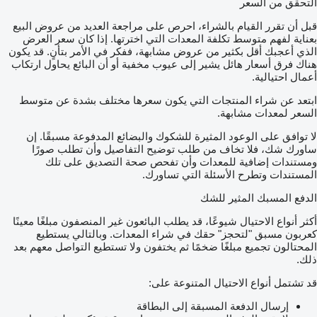
التحقق من السعر
قبل أن تقرر القيام بالشراء، احرص على مراجعة العديد من عروض البيع
بعناية لفهم متوسط تكلفة المعدات التي اخترتها. إذا كان سعر العرض
الذي أعجبك أقل بكثير من عروض مشابهة، ففكر في الأمر بتأنٍ. قد يكون
هناك فرق أسعار هائل يشير إلى عيوب مخفية أو أن البائع يحاول ارتكاب
أعمال احتيالية.
ابتعد عن شراء المنتجات التي يكون سعرها مختلف بشدة عن متوسط
السعر لمعدات مشابهة.
لا توافق على الوعود المثيرة للشكوك والبضائع المدفوعة مسبقًا. إن
ساورك شك، فلا تخاف من طلب توضيح التفاصيل وأن تطلب صورًا
ومستندات إضافية للمعدات وأن تفحص صحة التصديق على تلك
المستندات وتطرح الأسئلة التي تساورك.
الدفع المسبك المثير للشك
أكثر أنواع الاحتيال شيوعًا، قد يطلب البائعون غير المنصفون مبلغًا معينًا
كعربون مسبق "لتحجز" حقك في شراء المعدات. وبالتالي يستطيع
المحتالون تجميع مبلغًا ضخمًا ثم يختفون ولا تستطيع التواصل معهم بعد
ذلك.
قد تشتمل أنواع الاحتيال المتنوعة على:
إرسال الدفعة المسبقة إلى البطاقة