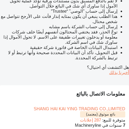
لا تقم بالدفع المسبق بدون مستندات ورقية تؤكد عملية تحويل
الأمول إذا ساورك أي شك في البائع خلال التواصل.
إرسال إلى حساب "الوصي" “Trustee”
هذا الطلب ينبغي أن يكون بمثابه إنذار فأنت على الأرجح تتواصل مع
شخص محتال.
إرسال إلى حساب الشركة باسم مشابه
توخّ الحذر، فقد يختفي المحتالون أنفسهم أيضًا خلف شركات
معلومة أو يدخلون تغييرات طفيفة على الاسم. لا تحول الأموال إذا
ساورك شك في اسم الشركة.
استبدال البيانات الخاصة في فاتورة شركة حقيقية
قبل التحويل، تأكد أن البيانات المحددة صحيحة وأنها ترتبط أو لا
ترتبط بالشركة المحددة.
هل اكتشفت أي احتيال؟
أخبرنا بذلك
معلومات الاتصال بالبائع
SHANG HAI KAI YING TRADING CO.,LIMITED
بائع موثوق (معتمد)
متوفرة للبيع:
287 إعلانات
7
سنوات في Machineryline