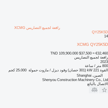
رافعة لجميع التضاريس XCMG
QY25K5D
14
XCMG QY25K5D
TND 109,900.000
$37,500
≈ €32,460
رافعة لجميع التضاريس
2023
800 متر / ساعة
القوة
221 kW (301 حصان)
وقود
ديزل / مازوت
حمولة
25.000 كجم
الصين، Shanghai
Shenyou Construction Machinery Co., Ltd
الاتصال بالبائع