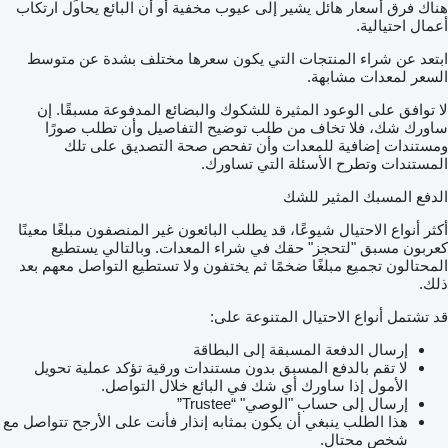
هناك فرق أسعار هائل يشير إلى عيوب مخفية أو أن البائع يحاول ارتكاب
أعمال احتيالية.
ابتعد عن شراء المنتجات التي يكون سعرها مختلف بشدة عن متوسط
السعر لمعدات مشابهة.
لا توافق على الوعود المثيرة للشكوك والبضائع المدفوعة مسبقًا. إن
ساورك شك، فلا تخاف من طلب توضيح التفاصيل وأن تطلب صورًا
ومستندات إضافية للمعدات وأن تفحص صحة التصديق على تلك
المستندات وتطرح الأسئلة التي تساورك.
الدفع المسبك المثير للشك
أكثر أنواع الاحتيال شيوعًا، قد يطلب البائعون غير المنصفون مبلغًا معينًا
كعربون مسبق "لتحجز" حقك في شراء المعدات. وبالتالي يستطيع
المحتالون تجميع مبلغًا ضخمًا ثم يختفون ولا تستطيع التواصل معهم بعد
ذلك.
قد تشتمل أنواع الاحتيال المتنوعة على:
إرسال الدفعة المسبقة إلى البطاقة
لا تقم بالدفع المسبق بدون مستندات ورقية تؤكد عملية تحويل
الأمول إذا ساورك أي شك في البائع خلال التواصل.
إرسال إلى حساب "الوصي" “Trustee”
هذا الطلب ينبغي أن يكون بمثابه إنذار فأنت على الأرجح تتواصل مع
شخص محتال.