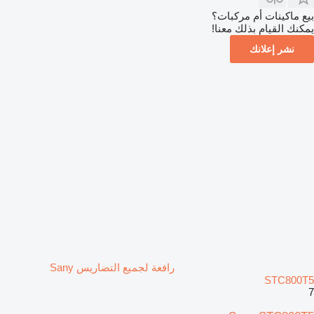
بيع ماكينات أم مركبات؟
يمكنك القيام بذلك معنا!
نشر إعلانك
رافعة لجميع التضاريس Sany
STC800T5
7