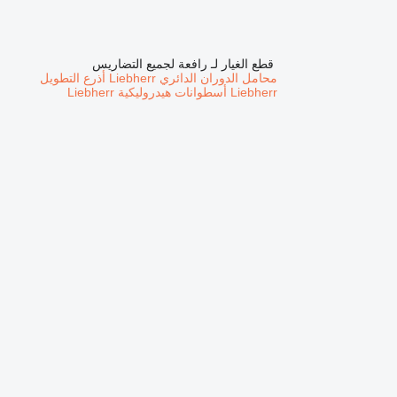
قطع الغيار لـ رافعة لجميع التضاريس
محامل الدوران الدائري Liebherr
أذرع التطويل
Liebherr
أسطوانات هيدروليكية Liebherr