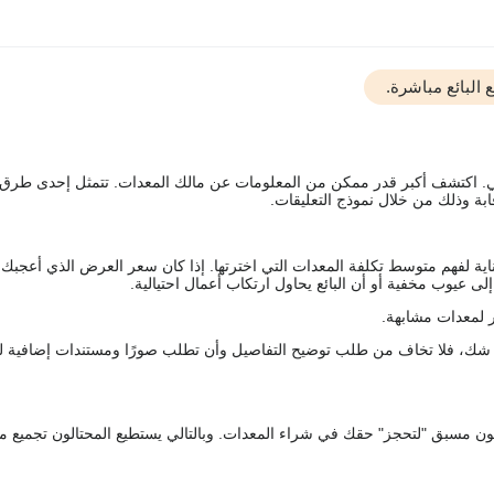
البائع مباشرة.
يقي. اكتشف أكبر قدر ممكن من المعلومات عن مالك المعدات. تتمثل إحدى طرق
ة وذلك من خلال نموذج التعليقات.
اية لفهم متوسط تكلفة المعدات التي اخترتها. إذا كان سعر العرض الذي أعجبك 
 عيوب مخفية أو أن البائع يحاول ارتكاب أعمال احتيالية.
 لمعدات مشابهة.
رك شك، فلا تخاف من طلب توضيح التفاصيل وأن تطلب صورًا ومستندات إضافية ل
كعربون مسبق "لتحجز" حقك في شراء المعدات. وبالتالي يستطيع المحتالون تجميع مبل