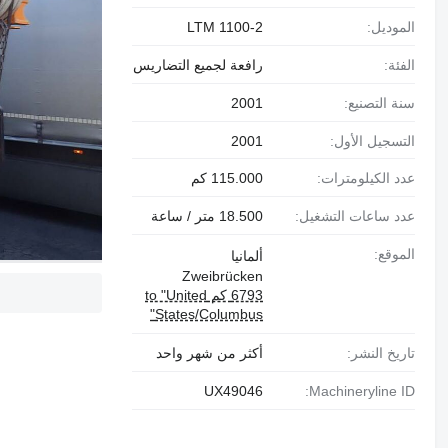
الموديل:
LTM 1100-2
الفئة:
رافعة لجميع التضاريس
سنة التصنيع:
2001
التسجيل الأول:
2001
عدد الكيلومترات:
115.000 كم
عدد ساعات التشغيل:
18.500 متر / ساعة
الموقع:
ألمانيا
Zweibrücken
6793 كم to "United
States/Columbus"
تاريخ النشر:
أكثر من شهر واحد
UX49046
Machineryline ID: