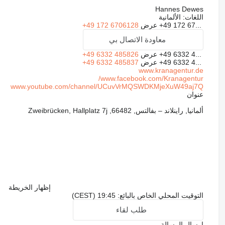
Hannes Dewes
اللغات:
الألمانية
+49 172 67...
عرض
+49 172 6706128
معاودة الاتصال بي
+49 6332 4...
عرض
+49 6332 485826
+49 6332 4...
عرض
+49 6332 485837
www.kranagentur.de
www.facebook.com/Kranagentur/
www.youtube.com/channel/UCuvVrMQSWDKMjeXuW49aj7Q
عنوان
ألمانيا, راينلاند – بفالتس, 66482, Zweibrücken, Hallplatz 7j
إظهار الخريطة
التوقيت المحلي الخاص بالبائع: 19:45 (CEST)
طلب لقاء
إرسال الرسالة