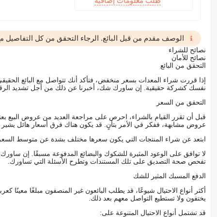
طلب معلومات إضافية
الوصف مقدم من قبل البائع. الرجاء التحقق من كل التفاصيل مع 
نصائح للشراء
نصائح للأمان
التحقق من البائع
إذا قررت شراء المعدات بسعر منخفض، فتأكد أنك تتواصل مع البائع الحق
نفسك كشركة حقيقية. إن ساورك شك، أخبرنا عن ذلك من أجل تشديد الرقاب
التحقق من السعر
قبل أن تقرر القيام بالشراء، احرص على مراجعة العديد من عروض البيع بعن
عروض مشابهة، ففكر في الأمر بتأنٍ. قد يكون هناك فرق أسعار هائل يشير إلى
ابتعد عن شراء المنتجات التي يكون سعرها مختلف بشدة عن متوسط السعر
لا توافق على الوعود المثيرة للشكوك والبضائع المدفوعة مسبقًا. إن ساو
تفحص صحة التصديق على تلك المستندات وتطرح الأسئلة التي تساورك.
الدفع المسبك المثير للشك
أكثر أنواع الاحتيال شيوعًا، قد يطلب البائعون غير المنصفون مبلغًا معينًا 
يختفون ولا تستطيع التواصل معهم بعد ذلك.
قد تشتمل أنواع الاحتيال المتنوعة على: