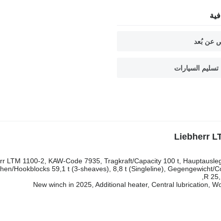
ية
 عن بُعد
تسليم السيارات
rr LTM 1100-2, KAW-Code 7935, Tragkraft/Capacity 100 t, Hauptausleg
hen/Hookblocks 59,1 t (3-sheaves), 8,8 t (Singleline), Gegengewicht/Co
R 25,
New winch in 2025, Additional heater, Central lubrication, Wo