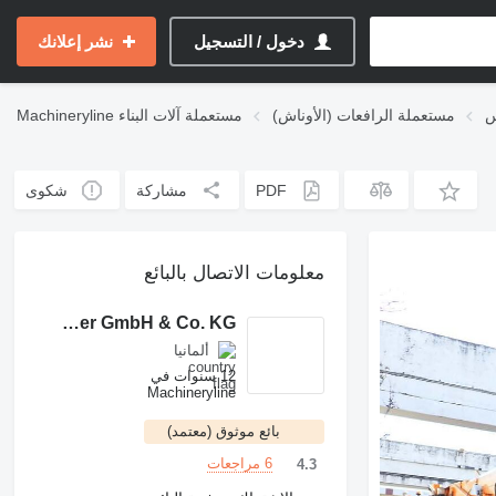
دخول / التسجيل
نشر إعلانك
س
مستعملة الرافعات (الأوناش)
مستعملة آلات البناء
Machineryline
PDF
مشاركة
شكوى
معلومات الاتصال بالبائع
KranAgentur Werner GmbH & Co. KG
ألمانيا
12 سنوات في
Machineryline
بائع موثوق (معتمد)
6 مراجعات
4.3