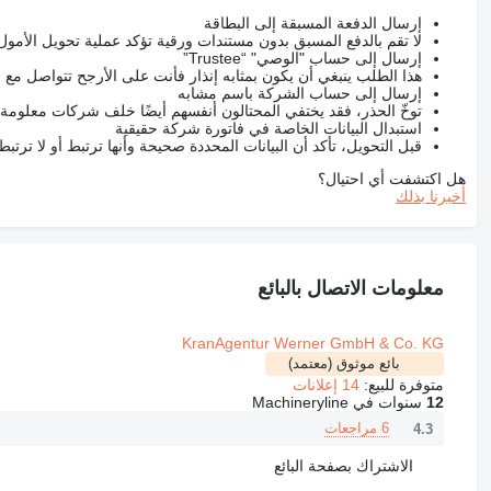
إرسال الدفعة المسبقة إلى البطاقة
لا تقم بالدفع المسبق بدون مستندات ورقية تؤكد عملية تحويل الأمول
إرسال إلى حساب "الوصي" “Trustee”
هذا الطلب ينبغي أن يكون بمثابه إنذار فأنت على الأرجح تتواصل م
إرسال إلى حساب الشركة باسم مشابه
توخّ الحذر، فقد يختفي المحتالون أنفسهم أيضًا خلف شركات معلومة
استبدال البيانات الخاصة في فاتورة شركة حقيقية
قبل التحويل، تأكد أن البيانات المحددة صحيحة وأنها ترتبط أو لا ترتب
هل اكتشفت أي احتيال؟
أخبرنا بذلك
معلومات الاتصال بالبائع
KranAgentur Werner GmbH & Co. KG
بائع موثوق (معتمد)
متوفرة للبيع:
14 إعلانات
12
سنوات في Machineryline
6 مراجعات
4.3
الاشتراك بصفحة البائع