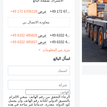
الاشتراك بصفحة البائع
+49 172 67...
عرض
+49 172 6706128
معاودة الاتصال بي
+49 6332 4...
عرض
+49 6332 485826
+49 6332 4...
عرض
+49 6332 485837
مزيد من المعلومات
اسأل البائع
الرجاء التحقق من رقم الهاتف: ينبغي الالتزام
بالتنسيق الدولي لكتابة رقم الهاتف وأن يشمل
كود الدولة.
معذرة، خدماتنا غير متاحة في هذه