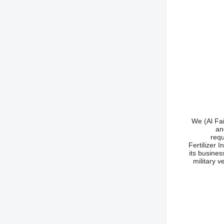
We (Al Fai
an
requ
Fertilizer 
its busines
military 