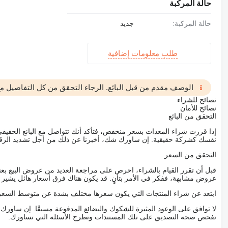
حالة المركبة
حالة المركبة:
جديد
طلب معلومات إضافية
الوصف مقدم من قبل البائع. الرجاء التحقق من كل التفاصيل مع 
نصائح للشراء
نصائح للأمان
التحقق من البائع
إذا قررت شراء المعدات بسعر منخفض، فتأكد أنك تتواصل مع البائع الحق
نفسك كشركة حقيقية. إن ساورك شك، أخبرنا عن ذلك من أجل تشديد الرقاب
التحقق من السعر
قبل أن تقرر القيام بالشراء، احرص على مراجعة العديد من عروض البيع بعن
عروض مشابهة، ففكر في الأمر بتأنٍ. قد يكون هناك فرق أسعار هائل يشير إلى
ابتعد عن شراء المنتجات التي يكون سعرها مختلف بشدة عن متوسط السعر
لا توافق على الوعود المثيرة للشكوك والبضائع المدفوعة مسبقًا. إن ساو
تفحص صحة التصديق على تلك المستندات وتطرح الأسئلة التي تساورك.