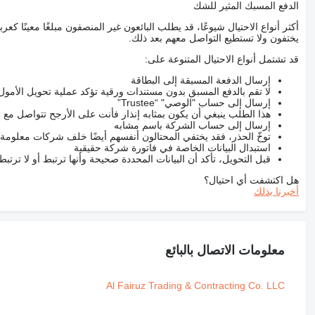
الدفع المسبك المثير للشك
أكثر أنواع الاحتيال شيوعًا، قد يطلب البائعون غير المنصفون مبلغًا معينًا 
يختفون ولا تستطيع التواصل معهم بعد ذلك.
قد تشتمل أنواع الاحتيال المتنوعة على:
إرسال الدفعة المسبقة إلى البطاقة
لا تقم بالدفع المسبق بدون مستندات ورقية تؤكد عملية تحويل الأمول
إرسال إلى حساب "الوصي" “Trustee”
هذا الطلب ينبغي أن يكون بمثابه إنذار فأنت على الأرجح تتواصل م
إرسال إلى حساب الشركة باسم مشابه
توخّ الحذر، فقد يختفي المحتالون أنفسهم أيضًا خلف شركات معلومة
استبدال البيانات الخاصة في فاتورة شركة حقيقية
قبل التحويل، تأكد أن البيانات المحددة صحيحة وأنها ترتبط أو لا ترتب
هل اكتشفت أي احتيال؟
أخبرنا بذلك
معلومات الاتصال بالبائع
Al Fairuz Trading & Contracting Co. LLC