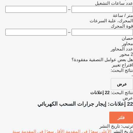
عدد ساعات التشغيل
–
متر / ساعة
المحرك، علبة السرعات
قوة المحرك
–
حصان
محاور
عدد المحاور
2 محور
هل بعض عوامل التصفية مفقودة؟
اقتراح تغيير
نتائج البحث:
-
عرض
نتائج البحث:
22 إعلانات
عرض
22 إعلانات:
إيجار جرارات السحب الكهربائي
فلتر
ترتيب
:
تاريخ النشر
تاريخ النشر
الأعلى سعرًا في المقدمة
الأقل سعرًا في المقدمة
سنة