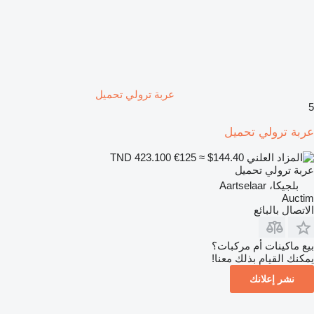
عربة ترولي تحميل
5
عربة ترولي تحميل
€125
≈ $144.40
TND 423.100
عربة ترولي تحميل
بلجيكا، Aartselaar
Auctim
الاتصال بالبائع
بيع ماكينات أم مركبات؟
يمكنك القيام بذلك معنا!
نشر إعلانك