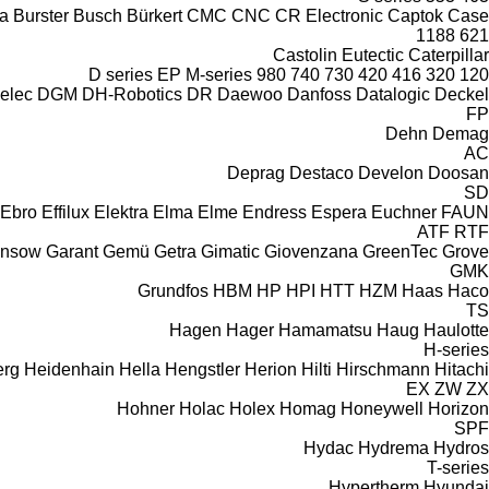
a
Burster
Busch
Bürkert
CMC
CNC
CR Electronic
Captok
Case
1188
621
Castolin Eutectic
Caterpillar
D series
EP
M-series
980
740
730
420
416
320
120
elec
DGM
DH-Robotics
DR
Daewoo
Danfoss
Datalogic
Deckel
FP
Dehn
Demag
AC
Deprag
Destaco
Develon
Doosan
SD
Ebro
Effilux
Elektra
Elma
Elme
Endress
Espera
Euchner
FAUN
ATF
RTF
nsow
Garant
Gemü
Getra
Gimatic
Giovenzana
GreenTec
Grove
GMK
Grundfos
HBM
HP
HPI
HTT
HZM
Haas
Haco
TS
Hagen
Hager
Hamamatsu
Haug
Haulotte
H-series
erg
Heidenhain
Hella
Hengstler
Herion
Hilti
Hirschmann
Hitachi
EX
ZW
ZX
Hohner
Holac
Holex
Homag
Honeywell
Horizon
SPF
Hydac
Hydrema
Hydros
T-series
Hypertherm
Hyundai