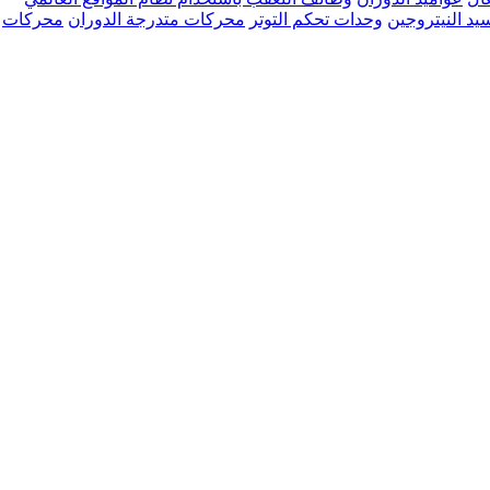
د النيتروجين
وحدات تحكم التوتر
محركات متدرجة الدوران
محركات