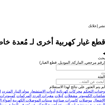
نشر إعلانك
قطع غيار كهربية أخرى لـ مُعدة خا
بحث
(رقم مرجعي, الماركة, الموديل, قطع الغيار)
الفئة
لم يتم العثور على نتائج لهذا الاستعلام
وحدات التحكم
محركات كهربائية
أدوات الاستشعار
مولد التيار المتردد
ل
شاشات الكمبيوتر
مشغلات
كبلات
مغيرات التردد
المركمات
كمبيوترات 
الإشعال
موصلات
كاميرات صناعية
مبيتات الموصلات الكهربية
أضواء الإ
المقصورة
مستشعرات السرعة
أجهزة التحكم عن بُعد في التعليق
مبيتا