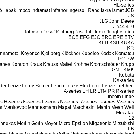
HL-series
fö
Ilapak
Impco
Indramat
Infranor
Ingersoll Rand
Iskra
Ismet
JCB
JS
JLG
John Deere
544 J
410
Johnson
Josef Kihlberg
Jost
Juli
Jumo
Jungheinrich
ECE
EFG
EJC
ERC
ERE
ETV
KEB
KSB
KUKA
KR
nnametal
Keyence
Kjellberg
Klöckner
Kobelco
Kodak
Komatsu
PC
PW
anes
Kontron
Kraus
Krauss Maffei
Krohne
Kromschröder
Krupp
GMT
KMK
Kubota
KX-series
ster
Lenze
Leroy-Somer
Leuco
Leuze Electronic
Leuze
Liebherr
A-series
LH
LR
LTM
PR
R-series
Lincoln
Linde
es
H-series
K-series
L-series
N-series
R-series
T-series
V-series
r
Manitowoc
Mannesmann
Mapal
Marchesini
Martin
Mean Well
Mecalac
12
nnekes
Merlin Gerin
Meyer
Micro-Epsilon
Migatronic
Mitsubishi
FB