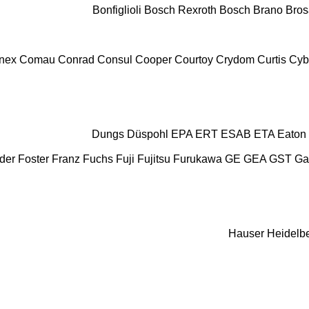
Bonfiglioli
Bosch Rexroth
Bosch
Brano
Bros
nex
Comau
Conrad
Consul
Cooper
Courtoy
Crydom
Curtis
Cyb
Dungs
Düspohl
EPA
ERT
ESAB
ETA
Eaton
der
Foster
Franz
Fuchs
Fuji
Fujitsu
Furukawa
GE
GEA
GST
Ga
Hauser
Heidelb