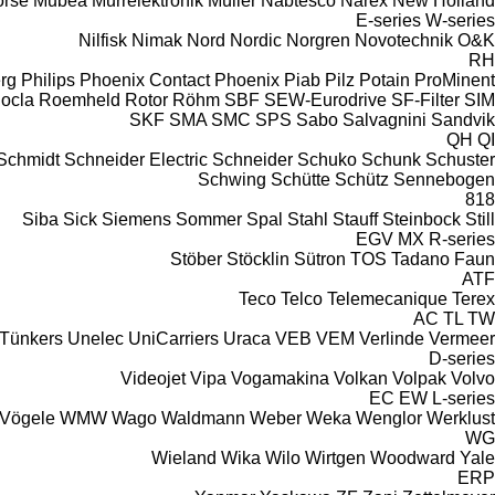
rse
Mubea
Murrelektronik
Müller
Nabtesco
Narex
New Holland
E-series
W-series
Nilfisk
Nimak
Nord
Nordic
Norgren
Novotechnik
O&K
RH
rg
Philips
Phoenix Contact
Phoenix
Piab
Pilz
Potain
ProMinent
ocla
Roemheld
Rotor
Röhm
SBF
SEW-Eurodrive
SF-Filter
SIM
SKF
SMA
SMC
SPS
Sabo
Salvagnini
Sandvik
QH
QI
Schmidt
Schneider Electric
Schneider
Schuko
Schunk
Schuster
Schwing
Schütte
Schütz
Sennebogen
818
Siba
Sick
Siemens
Sommer
Spal
Stahl
Stauff
Steinbock
Still
EGV
MX
R-series
Stöber
Stöcklin
Sütron
TOS
Tadano Faun
ATF
Teco
Telco
Telemecanique
Terex
AC
TL
TW
Tünkers
Unelec
UniCarriers
Uraca
VEB
VEM
Verlinde
Vermeer
D-series
Videojet
Vipa
Vogamakina
Volkan
Volpak
Volvo
EC
EW
L-series
Vögele
WMW
Wago
Waldmann
Weber
Weka
Wenglor
Werklust
WG
Wieland
Wika
Wilo
Wirtgen
Woodward
Yale
ERP