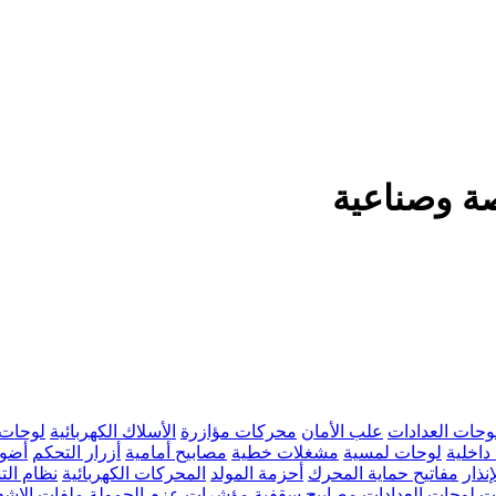
صة وصناعية
وحات العدادات
علب الأمان
محركات مؤازرة
الأسلاك الكهربائية
لوحات د
داخلية
لوحات لمسية
مشغلات خطية
مصابيح أمامية
أزرار التحكم
أضوا
نذار
مفاتيح حماية المحرك
أحزمة المولد
المحركات الكهربائية
نظام الت
ت لوحات العدادات
مصابيح سقفية
مؤشرات عزم الحمولة
ملفات الإشع