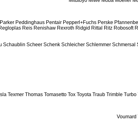
Mitutoyo
Miwe
Moba
Moeller
Mo
Parker
Peddinghaus
Pentair
Pepperl+Fuchs
Perske
Pfannenbe
Regloplas
Reis
Renishaw
Rexroth
Ridgid
Rittal
Ritz
Robosoft
R
u
Schaublin
Scheer
Schenk
Schleicher
Schlemmer
Schmersal
sla
Texmer
Thomas
Tomasetto
Tox
Toyota
Traub
Trimble
Turbo
Voumard