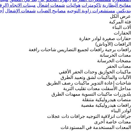
مفاتيح البطارية
تاكومترات
هوائيات
شمعات إشعال
مبينات الاتجاه (الر
بنديكس
مستشعرات زاوية التوجيه
مصابيح الضباب
شمعات الإشعال
أج
عرض الكل
فئة المركبة
آلات البناء
الحفارات
حفارات صغيرة
لوادر حفارة
الرافعات (الأوناش)
رافعات برجية
رافعات لجميع التضاريس
شاحنات رافعة
معدات الخرسانة
مضخات الخرسانة
معدات الحفر
ماكينات الخوازيق
وحدات الحفر الأفقي
الآليات والماكينات لشق وتعبيد الطرق
شاحنات إعادة التدوير
ماكينات رصف الطريق
مداحل الأسفلت
معدات تقليب التربة
بلدوزرات
ماكينات التسوية
ممهدات الطرق
منصات هيدروليكية متنقلة
رافعات هيدروليكية مقصية
لوادر البناء
جرافات انزلاقية التوجيه
جرافات ذات عجلات
معدات خاصة أخرى
المعدات المستخدمة في المستودعات