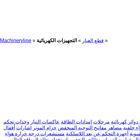
»
قطع الغيار
»
التجهيزات الكهربائية
»
Machineryline
وائر كهربائية
مرحلات
إمدادات الطاقة
عاكسات التيار
وحدات تحكم
ء خلفية
مصاهر
مفاتيح التوجيه المنخفض
حزام الموتر
إشارات
أقفال
سوية
أجهزة التحكم عن بعد اللاسلكية
مستشعرات درجة حرارة هواء
ال
عواميد الدوران
وظائف التعقب باستخدام نظام المواقع العالمي