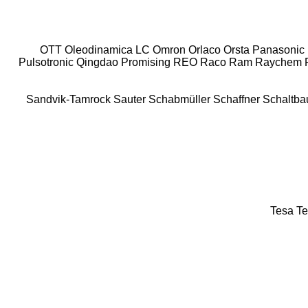
OTT
Oleodinamica LC
Omron
Orlaco
Orsta
Panasonic
Pulsotronic
Qingdao Promising
REO
Raco
Ram
Raychem
Sandvik-Tamrock
Sauter
Schabmüller
Schaffner
Schaltba
Tesa
Te