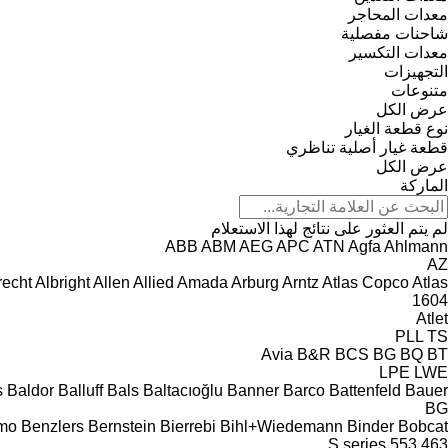
معدات المحاجر
شاحنات مفصلية
معدات التكسير
التجهيزات
متنوعات
عرض الكل
نوع قطعة الغيار
قطعة غيار أصلية
تناظري
عرض الكل
الماركة
لم يتم العثور على نتائج لهذا الاستعلام
ABB
ABM
AEG
APC
ATN
Agfa
Ahlmann
AZ
recht
Albright
Allen
Allied
Amada
Arburg
Arntz
Atlas Copco
Atlas
1604
Atlet
PLL
TS
Avia
B&R
BCS
BG
BQ
BT
LPE
LWE
s
Baldor
Balluff
Bals
Baltacıoğlu
Banner
Barco
Battenfeld
Bauer
BG
imo
Benzlers
Bernstein
Bierrebi
Bihl+Wiedemann
Binder
Bobcat
S series
553
463