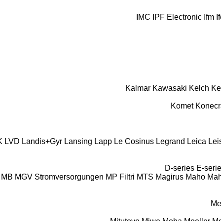
IMC
IPF Electronic
Ifm
I
Kalmar
Kawasaki
Kelch
Ke
Komet
Konecr
K
LVD
Landis+Gyr
Lansing
Lapp
Le Cosinus
Legrand
Leica
Lei
D-series
E-seri
MB
MGV Stromversorgungen
MP Filtri
MTS
Magirus
Maho
Mah
Me