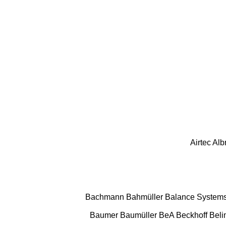
Airtec
Alb
Bachmann
Bahmüller
Balance System
Baumer
Baumüller
BeA
Beckhoff
Bel