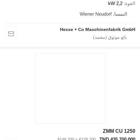
القوة
2,2 kW
النمسا، Wiener Neudorf
Hesse + Co Maschinenfabrik GmbH
ZMM CU 1250
TND 435,700.000
≈ $148,700
€128,700