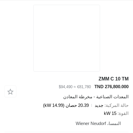
ZMM C 10 TM
TND 276,800.000
≈ $94,490
€81,780
المعدات الصناعية - مخرطة المعادن
حالة المركبة
جديد
20.39 حصان (14.99 kW)
القوة
15 kW
النمسا، Wiener Neudorf