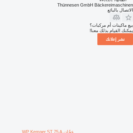
Thünnesen GmbH Bäckereimaschinen
الاتصال بالبائع
بيع ماكينات أم مركبات؟
يمكنك القيام بذلك معنا!
نشر إعلانك
عجّان WP Kemper ST 75 A