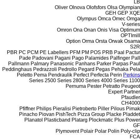
LB
Oliver
Olnova
Olofsfors
Olsa
Olympian
GEH
GEP
XQE
Olympus
Omca
Omec
Omga
V-series
Omron
Ona
Onan
Onis Visa
Optimum
OPTImill
Option
Orma
Orsta
Orwak
Osama
S2R
PBR
PC
PCM
PE Labellers
PFM
PM
POS
PRB
Paal
Pactur
Pade
Padovani
Pagani
Pago
Palamides
Palfinger
Pall
Pallmann
Palmary
Panasonic
Panhans
Parker
Parpas
Paul
Peddinghaus
Pedrazzoli
Pedrollo
Pegard
Pegas
Pehaka
Pela
Peletto
Pema
Pendraulik
Perfect
Perfecta
Perin
Perkins
2500 Series
2800 Series
4000 Series
1100 Series
Pernuma
Pester
Petratto
Peugeot
Expert
Partner
Pfaudler
CH4000
Pfiffner
Philips
Pieralisi
Pietroberto
Piller
Pilous
Pimak
Pinacho
Piovan
PishTech
Pizza Group
Placke
Pladdet
Planatol
Plasticband
Platarg
Plockmatic
Plus Power
GF
Plymovent
Polair
Polar
Polin
Poly-clip
FCA