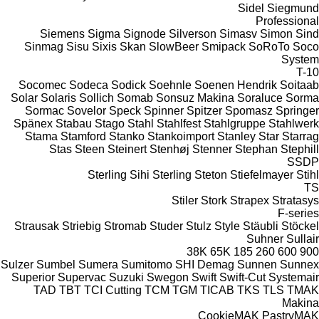
Sidel
Siegmund
Professional
Siemens
Sigma
Signode
Silverson
Simasv
Simon
Sind
Sinmag
Sisu
Sixis
Skan
SlowBeer
Smipack
SoRoTo
Soco
System
T-10
Socomec
Sodeca
Sodick
Soehnle
Soenen Hendrik
Soitaab
Solar
Solaris
Sollich
Somab
Sonsuz Makina
Soraluce
Sorma
Sormac
Sovelor
Speck
Spinner
Spitzer
Spomasz
Springer
Spänex
Stabau
Stago
Stahl
Stahlfest
Stahlgruppe
Stahlwerk
Stama
Stamford
Stanko
Stankoimport
Stanley
Star
Starrag
Stas
Steen
Steinert
Stenhøj
Stenner
Stephan
Stephill
SSDP
Sterling Sihi
Sterling
Steton
Stiefelmayer
Stihl
TS
Stiler
Stork
Strapex
Stratasys
F-series
Strausak
Striebig
Stromab
Studer
Stulz
Style
Stäubli
Stöckel
Suhner
Sullair
38K
65K
185
260
600
900
Sulzer
Sumbel
Sumera
Sumitomo SHI Demag
Sunnen
Sunnex
Superior
Supervac
Suzuki
Swegon
Swift
Swift-Cut
Systemair
TAD
TBT
TCI Cutting
TCM
TGM
TICAB
TKS
TLS
TMAK
Makina
CookieMAK
PastryMAK