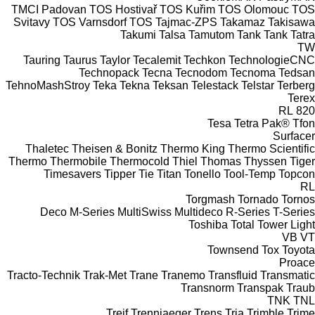
TMCI Padovan
TOS Hostivař
TOS Kuřim
TOS Olomouc
TOS
Svitavy
TOS Varnsdorf
TOS
Tajmac-ZPS
Takamaz
Takisawa
Takumi
Talsa
Tamutom
Tank
Tank
Tatra
TW
Tauring
Taurus
Taylor
Tecalemit
Techkon
TechnologieCNC
Technopack
Tecna
Tecnodom
Tecnoma
Tedsan
TehnoMashStroy
Teka
Tekna
Teksan
Telestack
Telstar
Terberg
Terex
RL
820
Tesa
Tetra Pak®
Tfon
Surfacer
Thaletec
Theisen & Bonitz
Thermo King
Thermo Scientific
Thermo
Thermobile
Thermocold
Thiel
Thomas
Thyssen
Tiger
Timesavers
Tipper Tie
Titan
Tonello
Tool-Temp
Topcon
RL
Torgmash
Tornado
Tornos
Deco
M-Series
MultiSwiss
Multideco
R-Series
T-Series
Toshiba
Total
Tower Light
VB
VT
Townsend
Tox
Toyota
Proace
Tracto-Technik
Trak-Met
Trane
Tranemo
Transfluid
Transmatic
Transnorm
Transpak
Traub
TNK
TNL
Treif
Trennjaeger
Trens
Tria
Trimble
Trime