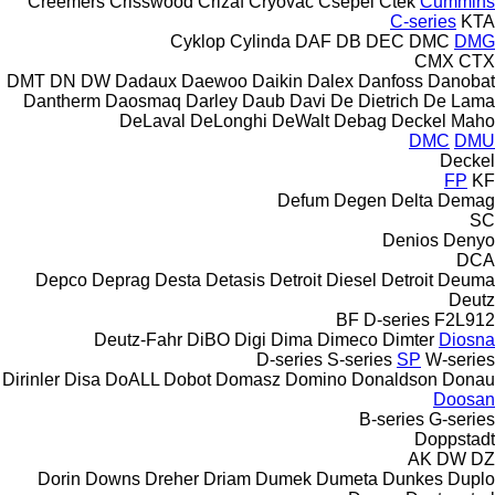
Creemers
Crisswood
Crizaf
Cryovac
Csepel
Ctek
Cummins
C-series
KTA
Cyklop
Cylinda
DAF
DB
DEC
DMC
DMG
CMX
CTX
DMT
DN
DW
Dadaux
Daewoo
Daikin
Dalex
Danfoss
Danobat
Dantherm
Daosmaq
Darley
Daub
Davi
De Dietrich
De Lama
DeLaval
DeLonghi
DeWalt
Debag
Deckel Maho
DMC
DMU
Deckel
FP
KF
Defum
Degen
Delta
Demag
SC
Denios
Denyo
DCA
Depco
Deprag
Desta
Detasis
Detroit Diesel
Detroit
Deuma
Deutz
BF
D-series
F2L912
Deutz-Fahr
DiBO
Digi
Dima
Dimeco
Dimter
Diosna
D-series
S-series
SP
W-series
Dirinler
Disa
DoALL
Dobot
Domasz
Domino
Donaldson
Donau
Doosan
B-series
G-series
Doppstadt
AK
DW
DZ
Dorin
Downs
Dreher
Driam
Dumek
Dumeta
Dunkes
Duplo