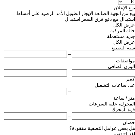
نوع الإعلان
بيع
من الجهة الصانعة
الإيجار الطويل الأمد
الرصيد
على أقساط
استبدال مع دفع فرق السعر
استبدال
عرض الكل
حالة المركبة
جديد
مستعملة
عرض الكل
سنة التصنيع
–
مواصفات
الوزن الصافي
–
كجم
عدد ساعات التشغيل
–
متر / ساعة
المحرك، علبة السرعات
قوة المحرك
–
حصان
هل بعض عوامل التصفية مفقودة؟
اقتراح تغيير