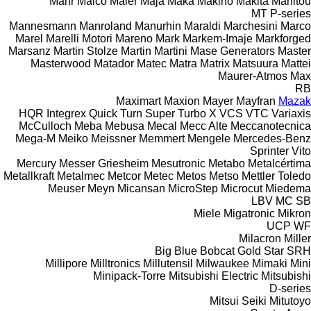
Mahr
Maico
Maier
Maja
Maka
Makino
Makita
Manitou
MT
P-series
Mannesmann
Manroland
Manurhin
Maraldi
Marchesini
Marco
Marel
Marelli Motori
Mareno
Mark
Markem-Imaje
Markforged
Marsanz
Martin Stolze
Martin
Martini
Mase Generators
Master
Masterwood
Matador
Matec
Matra
Matrix
Matsuura
Mattei
Maurer-Atmos
Max
RB
Maximart
Maxion
Mayer
Mayfran
Mazak
HQR
Integrex
Quick Turn
Super Turbo X
VCS
VTC
Variaxis
McCulloch
Meba
Mebusa
Mecal
Mecc Alte
Meccanotecnica
Mega-M
Meiko
Meissner
Memmert
Mengele
Mercedes-Benz
Sprinter
Vito
Mercury
Messer Griesheim
Mesutronic
Metabo
Metalcértima
Metallkraft
Metalmec
Metcor
Metec
Metos
Metso
Mettler Toledo
Meuser
Meyn
Micansan
MicroStep
Microcut
Miedema
LBV
MC
SB
Miele
Migatronic
Mikron
UCP
WF
Milacron
Miller
Big Blue
Bobcat
Gold Star
SRH
Millipore
Milltronics
Millutensil
Milwaukee
Mimaki
Mini
Minipack-Torre
Mitsubishi Electric
Mitsubishi
D-series
Mitsui Seiki
Mitutoyo