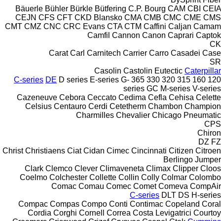
Bäuerle
Bühler
Bürkle
Bütfering
C.P. Bourg
CAM
CBI
CEIA
CEJN
CFS
CFT
CKD Blansko
CMA
CMB
CMC
CME
CMS
CMT
CMZ
CNC
CRC Evans
CTA
CTM
Caffini
Caljan
Camam
Camfil
Cannon
Canon
Caprari
Captok
CK
Carat
Carl
Carnitech
Carrier
Carro
Casadei
Case
SR
Casolin
Castolin Eutectic
Caterpillar
C-series
DE
D series
E-series
G-
365
330
320
315
160
120
series
GC
M-series
V-series
Cazeneuve
Cebora
Ceccato
Cedima
Cefla
Cehisa
Celette
Celsius
Centauro
Cerdi
Cetetherm
Chambon
Champion
Charmilles
Chevalier
Chicago Pneumatic
CPS
Chiron
DZ
FZ
Christ
Christiaens
Ciat
Cidan
Cimec
Cincinnati
Citizen
Citroen
Berlingo
Jumper
Clark
Clemco
Clever
Climaveneta
Climax
Clipper
Cloos
Coelmo
Colchester
Collette
Collin
Colly
Colmar
Colombo
Comac
Comau
Comec
Comet
Comeva
CompAir
C-series
DLT
DS
H-series
Compac
Compas
Compo
Conti
Contimac
Copeland
Coral
Cordia
Corghi
Cornell
Correa
Costa Levigatrici
Courtoy