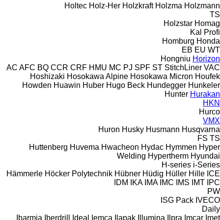
Holtec
Holz-Her
Holzkraft
Holzma
Holzmann
TS
Holzstar
Homag
Kal
Profi
Homburg
Honda
EB
EU
WT
Hongniu
Horizon
AC
AFC
BQ
CCR
CRF
HMU
MC
PJ
SPF
ST
StitchLiner
VAC
Hoshizaki
Hosokawa Alpine
Hosokawa Micron
Houfek
Howden
Huawin
Huber
Hugo Beck
Hundegger
Hunkeler
Hunter
Hurakan
HKN
Hurco
VMX
Huron
Husky
Husmann
Husqvarna
FS
TS
Huttenberg
Huvema
Hwacheon
Hydac
Hymmen
Hyper
Welding
Hypertherm
Hyundai
H-series
i-Series
Hämmerle
Höcker Polytechnik
Hübner
Hüdig
Hüller Hille
ICE
IDM
IKA
IMA
IMC
IMS
IMT
IPC
PW
ISG Pack
IVECO
Daily
Ibarmia
Iberdrill
Ideal
Iemca
Ilapak
Illumina
Ilpra
Imcar
Imet