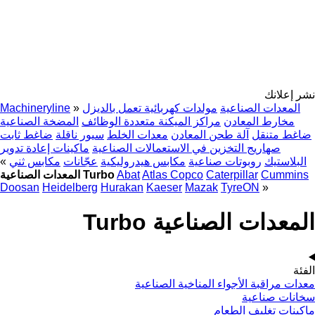
نشر إعلانك
المعدات الصناعية
مولدات كهربائية تعمل بالديزل
»
Machineryline
مخارط المعادن
مراكز الميكنة متعددة الوظائف
المضخة الصناعية
ضاغط متنقل
آلة طحن المعادن
معدات الخلط
سيور ناقلة
ضاغط ثابت
صهاريج التخزين في الاستعمالات الصناعية
ماكينات إعادة تدوير
البلاستيك
روبوتات صناعية
مكابس هيدروليكية
عجّانات
مكابس ثني
»
Cummins
Caterpillar
Atlas Copco
Abat
المعدات الصناعية Turbo
Doosan
Heidelberg
Hurakan
Kaeser
Mazak
TyreON
»
المعدات الصناعية Turbo
الفئة
معدات مراقبة الأجواء المناخية الصناعية
سخانات صناعية
ماكينات تغليف الطعام