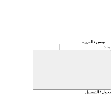
تونس / العربية
دخول / التسجيل