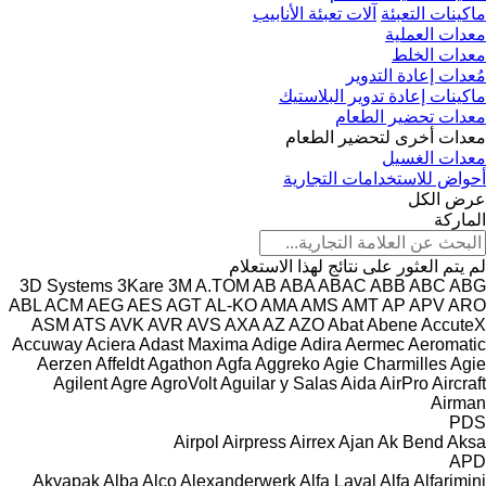
ماكينات التعبئة
آلات تعبئة الأنابيب
معدات العملية
معدات الخلط
مُعدات إعادة التدوير
ماكينات إعادة تدوير البلاستيك
معدات تحضير الطعام
معدات أخرى لتحضير الطعام
معدات الغسيل
أحواض للاستخدامات التجارية
عرض الكل
الماركة
لم يتم العثور على نتائج لهذا الاستعلام
3D Systems
3Kare
3M
A.TOM
AB
ABA
ABAC
ABB
ABC
ABG
ABL
ACM
AEG
AES
AGT
AL-KO
AMA
AMS
AMT
AP
APV
ARO
ASM
ATS
AVK
AVR
AVS
AXA
AZ
AZO
Abat
Abene
AccuteX
Accuway
Aciera
Adast Maxima
Adige
Adira
Aermec
Aeromatic
Aerzen
Affeldt
Agathon
Agfa
Aggreko
Agie Charmilles
Agie
Agilent
Agre
AgroVolt
Aguilar y Salas
Aida
AirPro
Aircraft
Airman
PDS
Airpol
Airpress
Airrex
Ajan
Ak Bend
Aksa
APD
Akyapak
Alba
Alco
Alexanderwerk
Alfa Laval
Alfa
Alfarimini