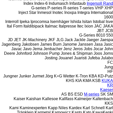
Index
Index-6
Indumasch
Infastaub
Ingersoll Rand
G-series
P-series
R-series
T-series
VHP
XHP
Inject Star
Inmesol
Inotec
Inoxpa
Integra
International
1600
Interroll
Ipeka
Iprocomsa
Isernhäger
Ishida
Isitan
Istobal
Isve
Ital Form
Italdibipack
Italmac
Italpresse
Itec
Ixion
JAC
JAKA
JBT
JCB
G-Series
8010
550
JD
JET
JK-Machinery
JKF
JLG
Jack
Jackle
Jaeger
Jaespa
Jagenberg
Jakobsen
James Burn
Janome
Janssen
Jasa
Jasic
Javac
Javo
Jema
Jenbacher
Jenz
Jeros
Jobs
Jocar
John
Deere
Johnford
Johnson Pump
Jones & Shipman
Joos
Jorns
Josting
Jouanel
Juaristi
Jufeba
Julabo
FC
Jung
HF
Jungner
Junker
Jurmet
Jörg
K+G Wetter
K-Tron
KBA
KD-Putz
KHS
KIA
KMA
KSB
KUKA
KR
Kaeser
AS
BS
ESD
M-series
SK
SM
Kaiser
Kaishan
Kallesoe
Kallfass
Kalmeijer
Kaltenbach
KKS
Kami
Kaminexperten
Kapp Niles
Kardex
Karl Schnell
Karl
Tränklein
Karmetal
Karpowicz
Kasto
Kato
KawaKenki