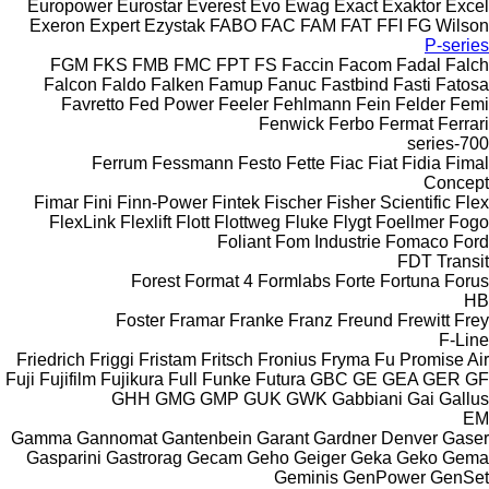
Europower
Eurostar
Everest
Evo
Ewag
Exact
Exaktor
Excel
Exeron
Expert
Ezystak
FABO
FAC
FAM
FAT
FFI
FG Wilson
P-series
FGM
FKS
FMB
FMC
FPT
FS
Faccin
Facom
Fadal
Falch
Falcon
Faldo
Falken
Famup
Fanuc
Fastbind
Fasti
Fatosa
Favretto
Fed Power
Feeler
Fehlmann
Fein
Felder
Femi
Fenwick
Ferbo
Fermat
Ferrari
700-series
Ferrum
Fessmann
Festo
Fette
Fiac
Fiat
Fidia
Fimal
Concept
Fimar
Fini
Finn-Power
Fintek
Fischer
Fisher Scientific
Flex
FlexLink
Flexlift
Flott
Flottweg
Fluke
Flygt
Foellmer
Fogo
Foliant
Fom Industrie
Fomaco
Ford
FDT
Transit
Forest
Format 4
Formlabs
Forte
Fortuna
Forus
HB
Foster
Framar
Franke
Franz
Freund
Frewitt
Frey
F-Line
Friedrich
Friggi
Fristam
Fritsch
Fronius
Fryma
Fu Promise Air
Fuji
Fujifilm
Fujikura
Full
Funke
Futura
GBC
GE
GEA
GER
GF
GHH
GMG
GMP
GUK
GWK
Gabbiani
Gai
Gallus
EM
Gamma
Gannomat
Gantenbein
Garant
Gardner Denver
Gaser
Gasparini
Gastrorag
Gecam
Geho
Geiger
Geka
Geko
Gema
Geminis
GenPower
GenSet