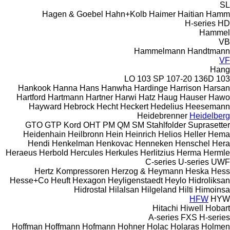
SL
Hagen & Goebel
Hahn+Kolb
Haimer
Haitian
Hamm
H-series
HD
Hammel
VB
Hammelmann
Handtmann
VF
Hang
103 SP
107-20
136D
103 LO
Hankook
Hanna
Hans
Hanwha
Hardinge
Harrison
Harsan
Hartford
Hartmann
Hartner
Harwi
Hatz
Haug
Hauser
Hawo
Hayward
Hebrock
Hecht
Heckert
Hedelius
Heesemann
Heidebrenner
Heidelberg
GTO
GTP
Kord
OHT
PM
QM
SM
Stahlfolder
Suprasetter
Heidenhain
Heilbronn
Hein
Heinrich
Helios
Heller
Hema
Hendi
Henkelman
Henkovac
Henneken
Henschel
Hera
Heraeus
Herbold
Hercules
Herkules
Herlitzius
Herma
Hermle
C-series
U-series
UWF
Hertz Kompressoren
Herzog & Heymann
Heska
Hess
Hesse+Co
Heuft
Hexagon
Heyligenstaedt
Heylo
Hidroliksan
Hidrostal
Hilalsan
Hilgeland
Hilti
Himoinsa
HFW
HYW
Hitachi
Hiwell
Hobart
A-series
FXS
H-series
Hoffman
Hoffmann
Hofmann
Hohner
Holac
Holaras
Holmen