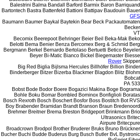
Balestrini
Balma
Bandall
Barford
Barmix
Baron
Barriquand
Bartontech
Bastra
Battenfeld
Battioni
Battipav
Baudouin
Bauer
GFS
Baumann
Baumer
Baykal
Baytekin
Bear
Beck Packautomaten
Becker
VT
Becomix
Beerepoot
Behringer
Beier
Beil
Beka-Mak
Beko
Belotti
Bema
Benier
Benza
Bercomex
Berg & Schmid
Berg
Bergmann
Berkel
Bernardo
Bertolaso
Bertuetti
Betico
Beyeler
Beyer
Bi-Matic
Bianco
Bickel
Biegemaster
Biesse
Rover
Skipper
Big Red
Biglia
Bijlsma Hercules
Billhöfer
Billion
Binder
Binderberger
Bitzer
Bizerba
Blackmer
Blagdon
Blitz
Blohm
Bobcat
PA
533
Bobst
Bode
Bodor
Boere
Bogazici Makina
Boge
Bograma
Bohle
Boku
Bomar
Bombled
Bominox
Bonfiglioli
Boratas
Bosch Rexroth
Bosch
Boschert
Bosfor
Boss
Bostitch
Bot RVS
Boy
Brabender
Bramidan
Brandt
Branson
Braun
Bredenoord
Brehmer
Breitner
Brema
Breston
Bridgeport
Brinkmann
Brio
Ultrasonics
Britec
Airpure
Britecpure
Broadcrown
Brodpol
Brother
Bruderer
Bruks
Bruno
Brückner
Bucher
Buchi
Budde
Buderus
Burg
Busch
Butler
BvL
Bystronic
BySprint Fiber