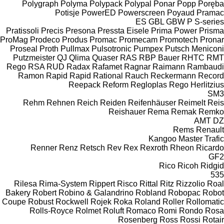
Polygraph
Polyma
Polypack
Polypal
Ponar
Popp
Poręba
Potisje
PowerED
Powerscreen
Poyaud
Pramac
ES
GBL
GBW
P
S-series
Pratissoli
Precis
Presona
Pressta Eisele
Prima Power
Prisma
ProMag
Prodeco
Produs
Promac
Promecam
Promotech
Pronar
Proseal
Proth
Pullmax
Pulsotronic
Pumpex
Putsch Meniconi
Putzmeister
QJ
Qlima
Quaser
RAS
RBP Bauer
RHTC
RMT
Rego
RSA
RUD
Radax
Rafamet
Ragnar
Raimann
Rambaudi
Ramon
Rapid
Rapid
Rational
Rauch
Reckermann
Record
Reepack
Reform
Regloplas
Rego Herlitzius
SM3
Rehm
Rehnen
Reich
Reiden
Reifenhäuser
Reimelt
Reis
Reishauer
Rema
Remak
Remko
AMT
DZ
Rems
Renault
Kangoo
Master
Trafic
Renner
Renz
Retsch
Rev
Rex
Rexroth
Rheon
Ricardo
GF2
Rico
Ricoh
Ridgid
535
Rilesa
Rima-System
Rippert
Risco
Rittal
Ritz
Rizzolio
Roal
Bakery
Robert
Robino & Galandrino
Robland
Robopac
Robot
Coupe
Robust
Rockwell
Rojek
Roka
Roland
Roller
Rollomatic
Rolls-Royce
Rolmet
Roluft
Romaco
Romi
Rondo
Rosa
Rosenberg
Ross
Rossi
Rotair