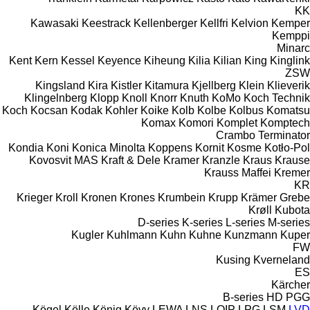
KK
Kawasaki
Keestrack
Kellenberger
Kellfri
Kelvion
Kemper
Kemppi
Minarc
Kent
Kern
Kessel
Keyence
Kiheung
Kilia
Kilian
King
Kinglink
ZSW
Kingsland
Kira
Kistler
Kitamura
Kjellberg
Klein
Klieverik
Klingelnberg
Klopp
Knoll
Knorr
Knuth
KoMo
Koch Technik
Koch
Kocsan
Kodak
Kohler
Koike
Kolb
Kolbe
Kolbus
Komatsu
Komax
Komori
Komplet
Komptech
Crambo
Terminator
Kondia
Koni
Konica Minolta
Koppens
Kornit
Kosme
Kotło-Pol
Kovosvit MAS
Kraft & Dele
Kramer
Kranzle
Kraus
Krause
Krauss Maffei
Kremer
KR
Krieger
Kroll
Kronen
Krones
Krumbein
Krupp
Krämer Grebe
Krøll
Kubota
D-series
K-series
L-series
M-series
Kugler
Kuhlmann
Kuhn
Kuhne
Kunzmann
Kuper
FW
Kusing
Kverneland
ES
Kärcher
B-series
HD
PGG
Kögel
Kölle
König
Kövy
LEWA
LNS
LOIP
LPG
LSM
LVD