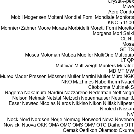
Crysta-Apex
Miwe
Aero
Condo
Mobil
Mogensen
Molteni
Mondial Forni
Mondiale
Monforts
KNC 5 1500
Monnier+Zahner
Moore
Morara
Morbidelli
Moretti Forni
Moretto
Morgana
Mori Seiki
CL
NL
Mosa
GE
TS
Mosca
Motoman
Mubea
Mueller
MultiOne
Multiquip
LT
QP
Multivac
Multiweigh
Munters
Muratec
MD
MT
MW
Murex
Mäder Pressen
Mössner
Müller Martini
Müller
Müro
NGK
NKO Machines
Nabertherm
Nagel
Citoborma
Multinak S
Nagema
Nakamura
Nardini
Nazzareno
Nederman
Neff
Negri
Nelson
Netmak
Netstal
Netzsch
Neuenhauser
Neuman &
Esser
Newtec
Nicolas
Nieros
Nikkiso
Nikon
Nilfisk
Nilpeter
Nirotech
Nissan
NV
Nock
Nord
Nordson
Norje
Normag
Norwood
Nova
Novenco
Nowicki
Nuova
OKK
OMA
OMC
OMS
OMV
OTC Daihen
OTT
Oemak
Oerlikon
Okamoto
Okuma