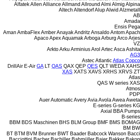
Alfatek
Allen
Alliance
Allmand
Allround
Almi
Almig
Alpina
Altech
Altendorf
Alup
Alwid
Alzmetall
AB
Amada
Ensis
Pega
Aman
AmbaFlex
Amber
Anayak
Andritz
Ansaldo
Antom
Apach
Apaco
Apex
Aquamak
Arboga
Arburg
Arco
Arjes
VZ
Arkto
Arku
Arminius
Arol
Artec
Asca
Ashita
AG3
Astec
Atlantic
Atlas Copco
DrillAir
E-Air
GA
LT
QAS
QAX
QEP
QES
QLT
WEDA
XAHS
XAS
XATS
XAVS
XRHS
XRVS
ZT
Atlas
QAS
W series
XAS
Atmos
PDP
Auer
Automatic
Avery
Avia
Avola
Awea
Aweta
E-series
G-series
KG
Axial
BBA Pumps
B-series
BBM
BDS Maschinen
BHS
BLM Group
BMF
BMS
BOMAG
BM
BW
BT
BTM
BVM Brunner
BWT
Baader
Babcock Wanson
Bacci
Bacciottini
Bacher
Bachiller
Bahmüller
Baier
Bakker
Bakon