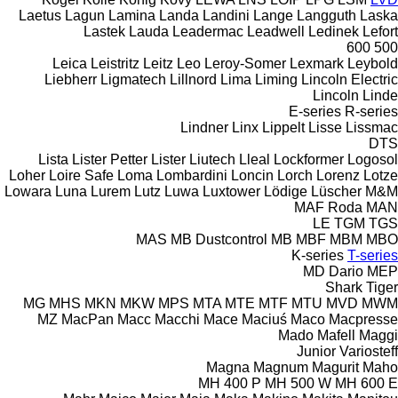
Laetus
Lagun
Lamina
Landa
Landini
Lange
Langguth
Laska
Lastek
Lauda
Leadermac
Leadwell
Ledinek
Lefort
600
500
Leica
Leistritz
Leitz
Leo
Leroy-Somer
Lexmark
Leybold
Liebherr
Ligmatech
Lillnord
Lima
Liming
Lincoln Electric
Lincoln
Linde
E-series
R-series
Lindner
Linx
Lippelt
Lisse
Lissmac
DTS
Lista
Lister Petter
Lister
Liutech
Lleal
Lockformer
Logosol
Loher
Loire Safe
Loma
Lombardini
Loncin
Lorch
Lorenz
Lotze
Lowara
Luna
Lurem
Lutz
Luwa
Luxtower
Lödige
Lüscher
M&M
MAF Roda
MAN
LE
TGM
TGS
MAS
MB Dustcontrol
MB
MBF
MBM
MBO
K-series
T-series
MD Dario
MEP
Shark
Tiger
MG
MHS
MKN
MKW
MPS
MTA
MTE
MTF
MTU
MVD
MWM
MZ
MacPan
Macc
Macchi
Mace
Maciuś
Maco
Macpresse
Mado
Mafell
Maggi
Junior
Variosteff
Magna
Magnum
Magurit
Maho
MH 400 P
MH 500 W
MH 600 E