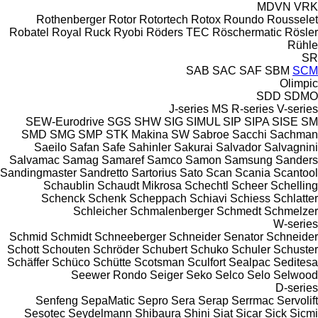
MDVN
VRK
Rothenberger
Rotor
Rotortech
Rotox
Roundo
Rousselet
Robatel
Royal
Ruck
Ryobi
Röders TEC
Röschermatic
Rösler
Rühle
SR
SAB
SAC
SAF
SBM
SCM
Olimpic
SDD
SDMO
J-series
MS
R-series
V-series
SEW-Eurodrive
SGS
SHW
SIG
SIMUL
SIP
SIPA
SISE
SM
SMD
SMG
SMP
STK Makina
SW
Sabroe
Sacchi
Sachman
Saeilo
Safan
Safe
Sahinler
Sakurai
Salvador
Salvagnini
Salvamac
Samag
Samaref
Samco
Samon
Samsung
Sanders
Sandingmaster
Sandretto
Sartorius
Sato
Scan
Scania
Scantool
Schaublin
Schaudt Mikrosa
Schechtl
Scheer
Schelling
Schenck
Schenk
Scheppach
Schiavi
Schiess
Schlatter
Schleicher
Schmalenberger
Schmedt
Schmelzer
W-series
Schmid
Schmidt
Schneeberger
Schneider Senator
Schneider
Schott
Schouten
Schröder
Schubert
Schuko
Schuler
Schuster
Schäffer
Schüco
Schütte
Scotsman
Sculfort
Sealpac
Seditesa
Seewer Rondo
Seiger
Seko
Selco
Selo
Selwood
D-series
Senfeng
SepaMatic
Sepro
Sera
Serap
Serrmac
Servolift
Sesotec
Seydelmann
Shibaura
Shini
Siat
Sicar
Sick
Sicmi