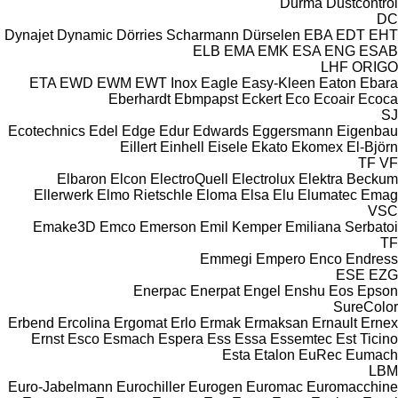
Durma
Dustcontrol
DC
Dynajet
Dynamic
Dörries Scharmann
Dürselen
EBA
EDT
EHT
ELB
EMA
EMK
ESA ENG
ESAB
LHF
ORIGO
ETA
EWD
EWM
EWT Inox
Eagle
Easy-Kleen
Eaton
Ebara
Eberhardt
Ebmpapst
Eckert
Eco
Ecoair
Ecoca
SJ
Ecotechnics
Edel
Edge
Edur
Edwards
Eggersmann
Eigenbau
Eillert
Einhell
Eisele
Ekato
Ekomex
El-Björn
TF
VF
Elbaron
Elcon
ElectroQuell
Electrolux
Elektra Beckum
Ellerwerk
Elmo Rietschle
Eloma
Elsa
Elu
Elumatec
Emag
VSC
Emake3D
Emco
Emerson
Emil Kemper
Emiliana Serbatoi
TF
Emmegi
Empero
Enco
Endress
ESE
EZG
Enerpac
Enerpat
Engel
Enshu
Eos
Epson
SureColor
Erbend
Ercolina
Ergomat
Erlo
Ermak
Ermaksan
Ernault
Ernex
Ernst
Esco
Esmach
Espera
Ess
Essa
Essemtec
Est Ticino
Esta
Etalon
EuRec
Eumach
LBM
Euro-Jabelmann
Eurochiller
Eurogen
Euromac
Euromacchine