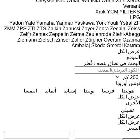
Creyssensac
Wotan
Wärtsilä
Würth
XYZ
Xerox
Versant
Xrok
YCM
YILTEKS
LPG
Yadon
Yale
Yamaha
Yanmar
Yaskawa
York
Youli
Ystral
ZF
ZMM
ZPS
ZTI
ZTS
Zalkin
Zanussi
Zayer
Zebra
Zechini
Zeiss
Zelfir
Zentex
Zeppelin
Zerma
Zeulenroda
Ziehl-Abegg
Ziemann
Ziersch
Zinser
Zoller
Zürcher
Överum
Özarma
Ambalaj
Škoda
Šmeral
Кампф
عرض الكل
الموقع
البحث في نطاق بنصف قُطر
تونس
أوروبا
هولندا
فرنسا
بولندا
إسبانيا
ألمانيا
النمسا
عرض الكل
الأخرى
تشيلي
عرض الكل
عرض الكل
السعر
–