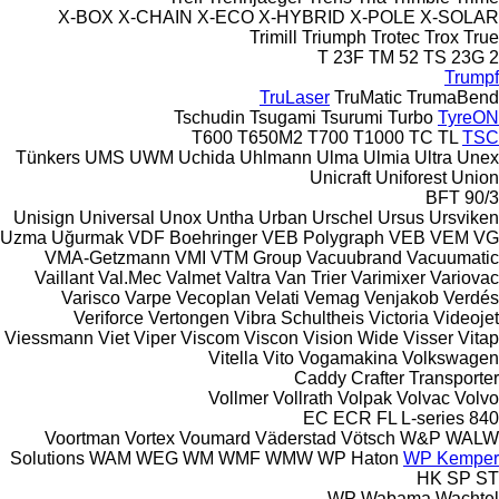
X-BOX
X-CHAIN
X-ECO
X-HYBRID
X-POLE
X-SOLAR
Trimill
Triumph
Trotec
Trox
True
T 23F
TM 52
TS 23G 2
Trumpf
TruLaser
TruMatic
TrumaBend
Tschudin
Tsugami
Tsurumi
Turbo
TyreON
T600
T650M2
T700
T1000
TC
TL
TSC
Tünkers
UMS
UWM
Uchida
Uhlmann
Ulma
Ulmia
Ultra
Unex
Unicraft
Uniforest
Union
BFT 90/3
Unisign
Universal
Unox
Untha
Urban
Urschel
Ursus
Ursviken
Uzma
Uğurmak
VDF Boehringer
VEB Polygraph
VEB
VEM
VG
VMA-Getzmann
VMI
VTM Group
Vacuubrand
Vacuumatic
Vaillant
Val.Mec
Valmet
Valtra
Van Trier
Varimixer
Variovac
Varisco
Varpe
Vecoplan
Velati
Vemag
Venjakob
Verdés
Veriforce
Vertongen
Vibra Schultheis
Victoria
Videojet
Viessmann
Viet
Viper
Viscom
Viscon
Vision Wide
Visser
Vitap
Vitella
Vito
Vogamakina
Volkswagen
Caddy
Crafter
Transporter
Vollmer
Vollrath
Volpak
Volvac
Volvo
EC
ECR
FL
L-series
840
Voortman
Vortex
Voumard
Väderstad
Vötsch
W&P
WALW
Solutions
WAM
WEG
WM
WMF
WMW
WP Haton
WP Kemper
HK
SP
ST
WP
Wabama
Wachtel