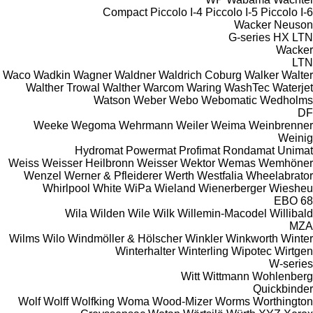
Compact
Piccolo I-4
Piccolo I-5
Piccolo I-6
Wacker Neuson
G-series
HX
LTN
Wacker
LTN
Waco
Wadkin
Wagner
Waldner
Waldrich Coburg
Walker
Walter
Walther Trowal
Walther
Warcom
Waring
WashTec
Waterjet
Watson
Weber
Webo
Webomatic
Wedholms
DF
Weeke
Wegoma
Wehrmann
Weiler
Weima
Weinbrenner
Weinig
Hydromat
Powermat
Profimat
Rondamat
Unimat
Weiss
Weisser Heilbronn
Weisser
Wektor
Wemas
Wemhöner
Wenzel
Werner & Pfleiderer
Werth
Westfalia
Wheelabrator
Whirlpool
White
WiPa
Wieland
Wienerberger
Wiesheu
EBO 68
Wila
Wilden
Wile
Wilk
Willemin-Macodel
Willibald
MZA
Wilms
Wilo
Windmöller & Hölscher
Winkler
Winkworth
Winter
Winterhalter
Winterling
Wipotec
Wirtgen
W-series
Witt
Wittmann
Wohlenberg
Quickbinder
Wolf
Wolff
Wolfking
Woma
Wood-Mizer
Worms
Worthington