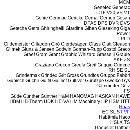
MCM
Genelec
Generac
CTF
V20
VB
VT
Genie
Genmac
Gericke
Gernal
Gernep
Gesan
DPAS
DPS
DVR
DVS
Getecha
Getra
Ghiringhelli
Giardina
Giben
Gieseking
Giga
Power
LT
PLD
Gildemeister
Gillardon
Giró
Gjerdesagen
Glass
Glatt
Gleason
Glimek
Glunz & Jensen
Godwin
Gorman-Rupp
Gostol
Graco
Graef
Gram
Grant
Graphic Whizard
Grasselli
Graule
AKF
ZS
Graziano
Grecon
Greefa
Greif
Griggio
Grimme
RH
SE
SL
Grindermak
Grindex
Grit
Gross
Grundfos
Gruppo Fabbri
Gubisch
Gucbir
Guifil
Guilliet
Gulliver
Gurutzpe
Gweike
Gys
Gämmerler
Gölz
FS
Güde
Günther
Güntner
H&M
HANOMAG
HASKAN
HAWE
HBM
HB‑Therm
HDK
HE-VA
HM Machinery
HP
HSM
HTT
Haas
EC
SL
ST
VF
Habämfa
Haco
HSLX
TS
Haeusler
Haffner