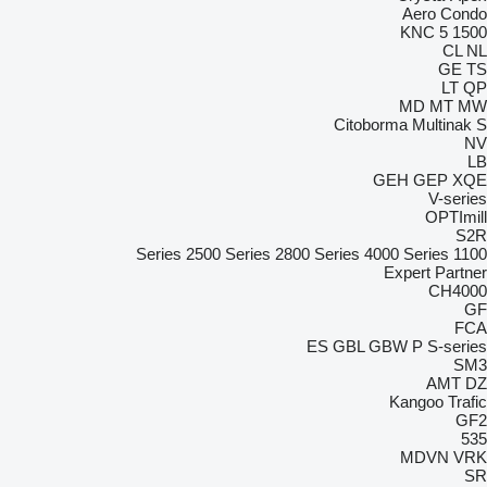
Aero
Condo
KNC 5 1500
CL
NL
GE
TS
LT
QP
MD
MT
MW
Citoborma
Multinak S
NV
LB
GEH
GEP
XQE
V-series
OPTImill
S2R
2500 Series
2800 Series
4000 Series
1100 Series
Expert
Partner
CH4000
GF
FCA
ES
GBL
GBW
P
S-series
SM3
AMT
DZ
Kangoo
Trafic
GF2
535
MDVN
VRK
SR