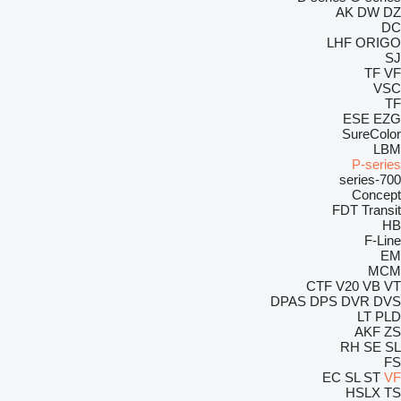
AK
DW
DZ
DC
LHF
ORIGO
SJ
TF
VF
VSC
TF
ESE
EZG
SureColor
LBM
P-series
700-series
Concept
FDT
Transit
HB
F-Line
EM
MCM
CTF
V20
VB
VT
DPAS
DPS
DVR
DVS
LT
PLD
AKF
ZS
RH
SE
SL
FS
EC
SL
ST
VF
HSLX
TS