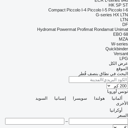
ECR
L-series
840
HK
SP
ST
Compact
Piccolo I-4
Piccolo I-5
Piccolo I-6
G-series
HX
LTN
LTN
DF
Hydromat
Powermat
Profimat
Rondamat
Unimat
EBO 68
MZA
W-series
Quickbinder
Versant
LPG
عرض الكل
الموقع
البحث في نطاق بنصف قُطر
تونس
أوروبا
ألمانيا
هولندا
سويسرا
إسبانيا
السويد
الأخرى
أوكرانيا
السعر
–