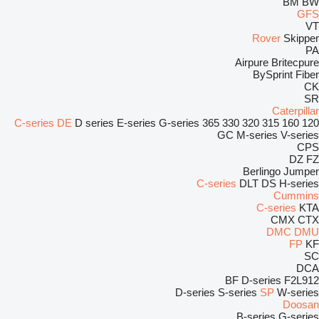
BM
BW
GFS
VT
Rover
Skipper
PA
Airpure
Britecpure
BySprint Fiber
CK
SR
Caterpillar
C-series
DE
D series
E-series
G-series
365
330
320
315
160
120
GC
M-series
V-series
CPS
DZ
FZ
Berlingo
Jumper
C-series
DLT
DS
H-series
Cummins
C-series
KTA
CMX
CTX
DMC
DMU
FP
KF
SC
DCA
BF
D-series
F2L912
D-series
S-series
SP
W-series
Doosan
B-series
G-series