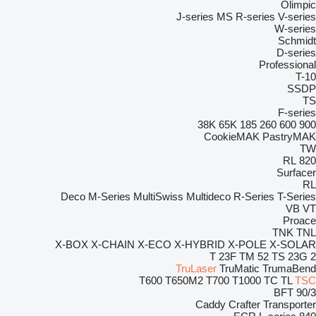
Olimpic
J-series
MS
R-series
V-series
W-series
Schmidt
D-series
Professional
T-10
SSDP
TS
F-series
38K
65K
185
260
600
900
CookieMAK
PastryMAK
TW
RL
820
Surfacer
RL
Deco
M-Series
MultiSwiss
Multideco
R-Series
T-Series
VB
VT
Proace
TNK
TNL
X-BOX
X-CHAIN
X-ECO
X-HYBRID
X-POLE
X-SOLAR
T 23F
TM 52
TS 23G 2
TruLaser
TruMatic
TrumaBend
T600
T650M2
T700
T1000
TC
TL
TSC
BFT 90/3
Caddy
Crafter
Transporter