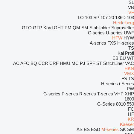
SL
VB
VF
103 SP
107-20
136D
103 LO
Heidelberg
GTO
GTP
Kord
OHT
PM
QM
SM
Stahlfolder
Suprasetter
C-series
U-series
UWF
HFW
HYW
A-series
FXS
H-series
TS
Kal
Profi
EB
EU
WT
AC
AFC
BQ
CCR
CRF
HMU
MC
PJ
SPF
ST
StitchLiner
VAC
HKN
VMX
FS
TS
H-series
i-Series
PW
G-series
P-series
R-series
T-series
VHP
XHP
1600
G-Series
8010
550
FC
HF
KR
Kaeser
AS
BS
ESD
M-series
SK
SM