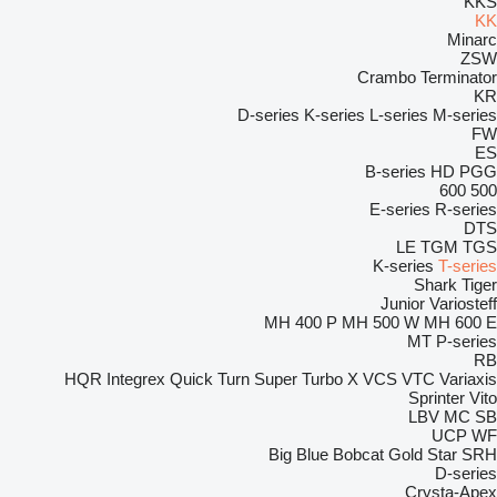
KKS
KK
Minarc
ZSW
Crambo
Terminator
KR
D-series
K-series
L-series
M-series
FW
ES
B-series
HD
PGG
600
500
E-series
R-series
DTS
LE
TGM
TGS
K-series
T-series
Shark
Tiger
Junior
Variosteff
MH 400 P
MH 500 W
MH 600 E
MT
P-series
RB
HQR
Integrex
Quick Turn
Super Turbo X
VCS
VTC
Variaxis
Sprinter
Vito
LBV
MC
SB
UCP
WF
Big Blue
Bobcat
Gold Star
SRH
D-series
Crysta-Apex