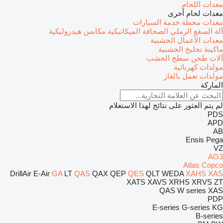
معدات اللحام
معدات لحام أخرى
معدات محطة خدمة السيارات
آلة السفع الرملي
الصحافة الميكانيكية
مكابس هيدروليكية
معدات الأعمال الخشبية
ماكينة تجليخ الخشبية
آلات طحن سطح الخشب
مولدات كهربائية
مولدات تعمل بالغاز
الماركة
لم يتم العثور على نتائج لهذا الاستعلام
PDS
APD
AB
Ensis
Pega
VZ
AG3
Atlas Copco
DrillAir
E-Air
GA
LT
QAS
QAX
QEP
QES
QLT
WEDA
XAHS
XAS
XATS
XAVS
XRHS
XRVS
ZT
QAS
W series
XAS
PDP
E-series
G-series
KG
B-series