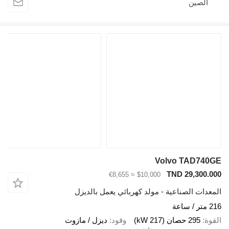
صين
Volvo TAD7
TND 29,30
≈ €8,655
$10,000
ت الصناعية - مولد كهربائي يعمل بالديزل
295 حصان (217 kW)
وقود
ديزل / مازوت