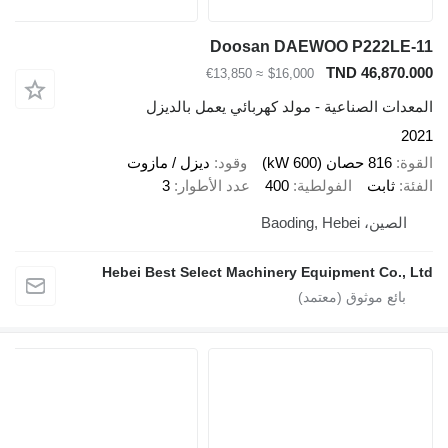
Doosan DAEWOO P222L
TND 46,87
≈ €13,850
$16,000
ت الصناعية - مولد كهربائي يعمل بالديزل
816 حصان (600 kW)
وقود
ديزل / مازوت
ثابت
الفولطية
400
عدد الأطوار
3
، Baoding, Hebei
Hebei Best Select Machinery Equipment Co.