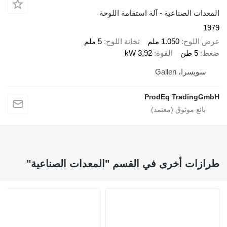
ت الصناعية - آلة استقامة اللوحة
للوح
1.050 ملم
ثخانة اللوح
5 ملم
5 طن
القوة
3,92 kW
سرا، Gallen
ProdEq Tradin
ات أخرى في القسم "المعدات الصناعية"