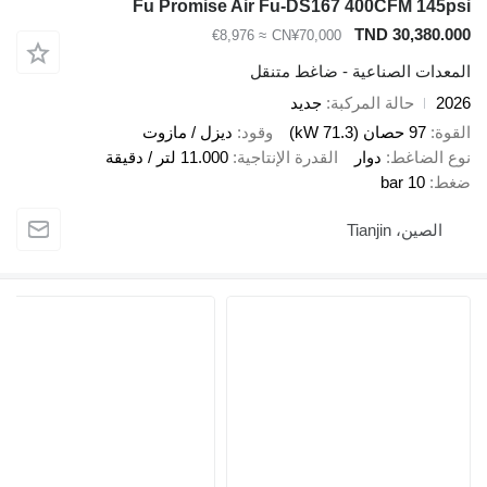
Fu Promise Air Fu-DS167 400CFM 1
TND 30,38
≈ €8,976
CN¥70,000
ات الصناعية - ضاغط متنقل
حالة المركبة
جديد
97 حصان (71.3 kW)
وقود
ديزل / مازوت
لضاغط
دوار
القدرة الإنتاجية
11.000 لتر / دقيقة
10 bar
ين، Tianjin