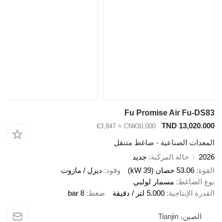
Fu Promise Air Fu
TND 13,02
≈ €3,847
CN¥30,000
ات الصناعية - ضاغط متنقل
حالة المركبة
جديد
53.06 حصان (39 kW)
وقود
ديزل / مازوت
لضاغط
مسمار لولبي
الإنتاجية
5.000 لتر / دقيقة
ضغط
8 bar
ين، Tianjin