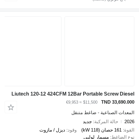
Liutech 120-12 424CFM 12Bar Portable Screw D
TND 33,69
≈ €9,953
$11,500
ات الصناعية - ضاغط متنقل
حالة المركبة
جديد
161 حصان (118 kW)
وقود
ديزل / مازوت
لضاغط
مسمار لولبي