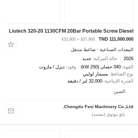
Liutech 320-20 1130CFM 20Bar Portable Screw D
TND 111,00
≈ €32,800
$37,900
ات الصناعية - ضاغط متنقل
حالة المركبة
جديد
340 حصان (250 kW)
وقود
ديزل / مازوت
لضاغط
مسمار لولبي
الإنتاجية
32.000 لتر / دقيقة
صين
Chengdu Fesi Machinery Co.