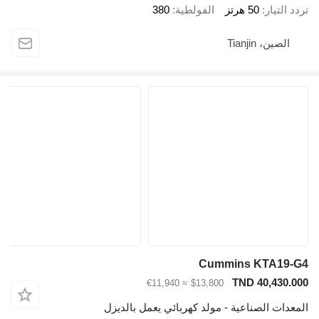
تيار
50 هرتز
الفولطية
380
ين، Tianjin
Cummins KTA1
TND 40,43
≈ €11,940
$13,800
ت الصناعية - مولد كهربائي يعمل بالديزل