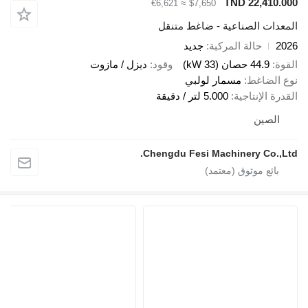
TND 22,41
≈ €6,621
$7,650
ات الصناعية - ضاغط متنقل
حالة المركبة
جديد
44.9 حصان (33 kW)
وقود
ديزل / مازوت
لضاغط
مسمار لولبي
الإنتاجية
5.000 لتر / دقيقة
صين
Chengdu Fesi Machinery Co.