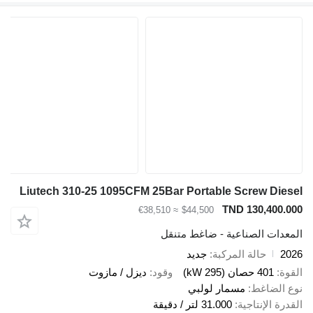
Liutech 310-25 1095CFM 25Bar Portable Screw D
TND 130,40
≈ €38,510
$44,500
ات الصناعية - ضاغط متنقل
حالة المركبة
جديد
401 حصان (295 kW)
وقود
ديزل / مازوت
لضاغط
مسمار لولبي
الإنتاجية
31.000 لتر / دقيقة