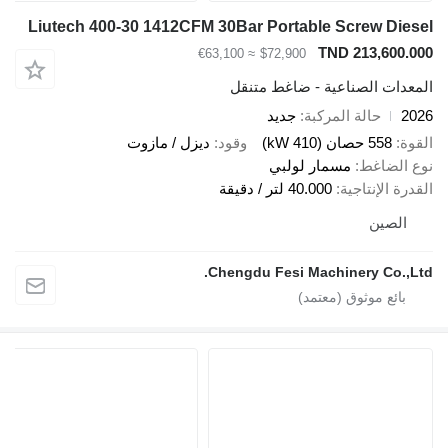
Liutech 400-30 1412CFM 30Bar Portable Screw D
TND 213,60
≈ €63,100
$72,900
ات الصناعية - ضاغط متنقل
حالة المركبة
جديد
558 حصان (410 kW)
وقود
ديزل / مازوت
لضاغط
مسمار لولبي
الإنتاجية
40.000 لتر / دقيقة
صين
Chengdu Fesi Machinery Co.