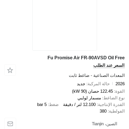
Fu Promise Air FR-90AVSD Oil
 عند الطلب
ت الصناعية - ضاغط ثابت
حالة المركبة
جديد
122.45 حصان (90 kW)
لضاغط
مسمار لولبي
الإنتاجية
12.100 لتر / دقيقة
ضغط
5 bar
ية
380
ين، Tianjin