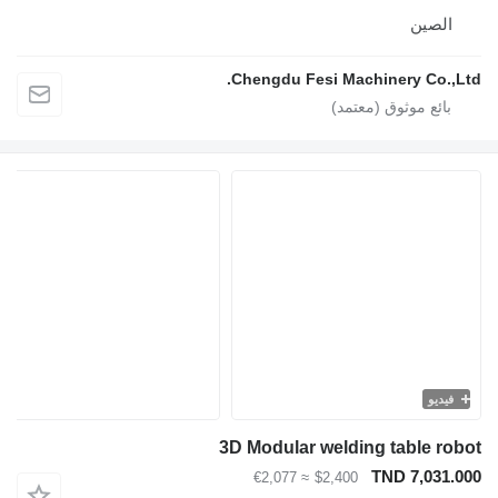
صين
Chengdu Fesi Machinery Co.
يو
3D Modular welding table 
TND 7,03
≈ €2,077
$2,400