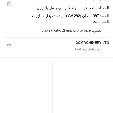
ت الصناعية - مولد كهربائي يعمل بالديزل
397 حصان (292 kW)
وقود
ديزل / مازوت
ثابت
Jiaxing city, Zhejiang provinc
2CMACHINERY