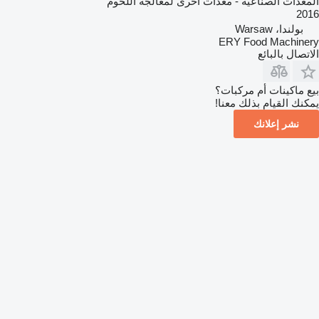
المعدات الصناعية - معدات أخرى لمعالجة اللحوم
2016
بولندا، Warsaw
ERY Food Machinery
الاتصال بالبائع
بيع ماكينات أم مركبات؟
يمكنك القيام بذلك معنا!
نشر إعلانك