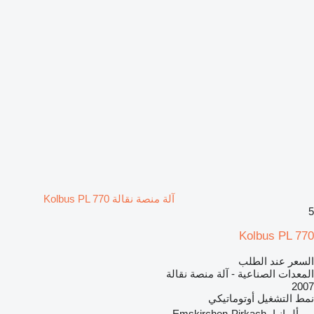
آلة منصة نقالة Kolbus PL 770
5
Kolbus PL 770
السعر عند الطلب
المعدات الصناعية - آلة منصة نقالة
2007
نمط التشغيل
أوتوماتيكي
ألمانيا، Emskirchen-Pirkach