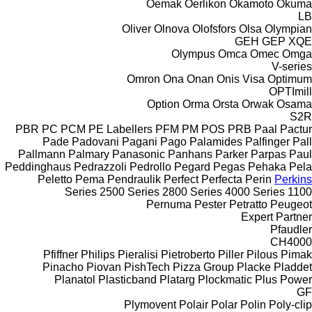
Oemak
Oerlikon
Okamoto
Okuma
LB
Oliver
Olnova
Olofsfors
Olsa
Olympian
GEH
GEP
XQE
Olympus
Omca
Omec
Omga
V-series
Omron
Ona
Onan
Onis Visa
Optimum
OPTImill
Option
Orma
Orsta
Orwak
Osama
S2R
PBR
PC
PCM
PE Labellers
PFM
PM
POS
PRB
Paal
Pactur
Pade
Padovani
Pagani
Pago
Palamides
Palfinger
Pall
Pallmann
Palmary
Panasonic
Panhans
Parker
Parpas
Paul
Peddinghaus
Pedrazzoli
Pedrollo
Pegard
Pegas
Pehaka
Pela
Peletto
Pema
Pendraulik
Perfect
Perfecta
Perin
Perkins
2500 Series
2800 Series
4000 Series
1100 Series
Pernuma
Pester
Petratto
Peugeot
Expert
Partner
Pfaudler
CH4000
Pfiffner
Philips
Pieralisi
Pietroberto
Piller
Pilous
Pimak
Pinacho
Piovan
PishTech
Pizza Group
Placke
Pladdet
Planatol
Plasticband
Platarg
Plockmatic
Plus Power
GF
Plymovent
Polair
Polar
Polin
Poly-clip