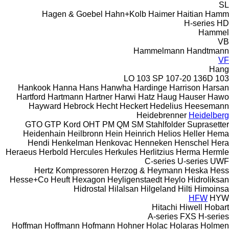
SL
Hagen & Goebel
Hahn+Kolb
Haimer
Haitian
Hamm
H-series
HD
Hammel
VB
Hammelmann
Handtmann
VF
Hang
103 SP
107-20
136D
103 LO
Hankook
Hanna
Hans
Hanwha
Hardinge
Harrison
Harsan
Hartford
Hartmann
Hartner
Harwi
Hatz
Haug
Hauser
Hawo
Hayward
Hebrock
Hecht
Heckert
Hedelius
Heesemann
Heidebrenner
Heidelberg
GTO
GTP
Kord
OHT
PM
QM
SM
Stahlfolder
Suprasetter
Heidenhain
Heilbronn
Hein
Heinrich
Helios
Heller
Hema
Hendi
Henkelman
Henkovac
Henneken
Henschel
Hera
Heraeus
Herbold
Hercules
Herkules
Herlitzius
Herma
Hermle
C-series
U-series
UWF
Hertz Kompressoren
Herzog & Heymann
Heska
Hess
Hesse+Co
Heuft
Hexagon
Heyligenstaedt
Heylo
Hidroliksan
Hidrostal
Hilalsan
Hilgeland
Hilti
Himoinsa
HFW
HYW
Hitachi
Hiwell
Hobart
A-series
FXS
H-series
Hoffman
Hoffmann
Hofmann
Hohner
Holac
Holaras
Holmen