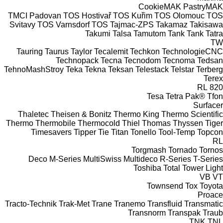
CookieMAK
PastryMAK
TMCI Padovan
TOS Hostivař
TOS Kuřim
TOS Olomouc
TOS
Svitavy
TOS Varnsdorf
TOS
Tajmac-ZPS
Takamaz
Takisawa
Takumi
Talsa
Tamutom
Tank
Tank
Tatra
TW
Tauring
Taurus
Taylor
Tecalemit
Techkon
TechnologieCNC
Technopack
Tecna
Tecnodom
Tecnoma
Tedsan
TehnoMashStroy
Teka
Tekna
Teksan
Telestack
Telstar
Terberg
Terex
RL
820
Tesa
Tetra Pak®
Tfon
Surfacer
Thaletec
Theisen & Bonitz
Thermo King
Thermo Scientific
Thermo
Thermobile
Thermocold
Thiel
Thomas
Thyssen
Tiger
Timesavers
Tipper Tie
Titan
Tonello
Tool-Temp
Topcon
RL
Torgmash
Tornado
Tornos
Deco
M-Series
MultiSwiss
Multideco
R-Series
T-Series
Toshiba
Total
Tower Light
VB
VT
Townsend
Tox
Toyota
Proace
Tracto-Technik
Trak-Met
Trane
Tranemo
Transfluid
Transmatic
Transnorm
Transpak
Traub
TNK
TNL