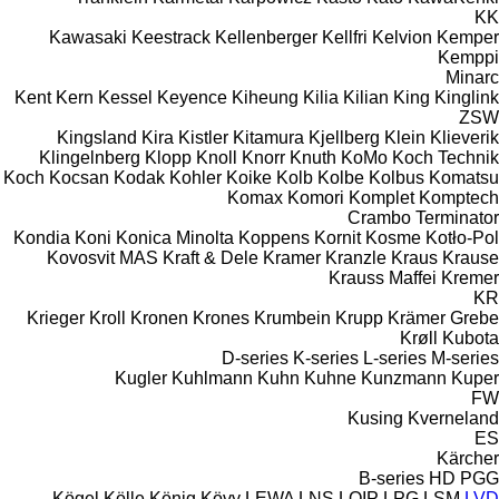
KK
Kawasaki
Keestrack
Kellenberger
Kellfri
Kelvion
Kemper
Kemppi
Minarc
Kent
Kern
Kessel
Keyence
Kiheung
Kilia
Kilian
King
Kinglink
ZSW
Kingsland
Kira
Kistler
Kitamura
Kjellberg
Klein
Klieverik
Klingelnberg
Klopp
Knoll
Knorr
Knuth
KoMo
Koch Technik
Koch
Kocsan
Kodak
Kohler
Koike
Kolb
Kolbe
Kolbus
Komatsu
Komax
Komori
Komplet
Komptech
Crambo
Terminator
Kondia
Koni
Konica Minolta
Koppens
Kornit
Kosme
Kotło-Pol
Kovosvit MAS
Kraft & Dele
Kramer
Kranzle
Kraus
Krause
Krauss Maffei
Kremer
KR
Krieger
Kroll
Kronen
Krones
Krumbein
Krupp
Krämer Grebe
Krøll
Kubota
D-series
K-series
L-series
M-series
Kugler
Kuhlmann
Kuhn
Kuhne
Kunzmann
Kuper
FW
Kusing
Kverneland
ES
Kärcher
B-series
HD
PGG
Kögel
Kölle
König
Kövy
LEWA
LNS
LOIP
LPG
LSM
LVD