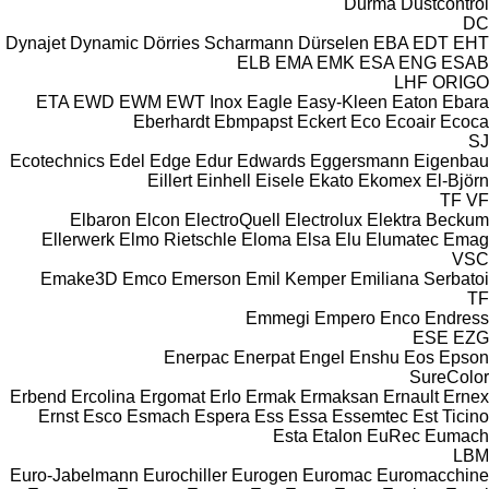
Durma
Dustcontrol
DC
Dynajet
Dynamic
Dörries Scharmann
Dürselen
EBA
EDT
EHT
ELB
EMA
EMK
ESA ENG
ESAB
LHF
ORIGO
ETA
EWD
EWM
EWT Inox
Eagle
Easy-Kleen
Eaton
Ebara
Eberhardt
Ebmpapst
Eckert
Eco
Ecoair
Ecoca
SJ
Ecotechnics
Edel
Edge
Edur
Edwards
Eggersmann
Eigenbau
Eillert
Einhell
Eisele
Ekato
Ekomex
El-Björn
TF
VF
Elbaron
Elcon
ElectroQuell
Electrolux
Elektra Beckum
Ellerwerk
Elmo Rietschle
Eloma
Elsa
Elu
Elumatec
Emag
VSC
Emake3D
Emco
Emerson
Emil Kemper
Emiliana Serbatoi
TF
Emmegi
Empero
Enco
Endress
ESE
EZG
Enerpac
Enerpat
Engel
Enshu
Eos
Epson
SureColor
Erbend
Ercolina
Ergomat
Erlo
Ermak
Ermaksan
Ernault
Ernex
Ernst
Esco
Esmach
Espera
Ess
Essa
Essemtec
Est Ticino
Esta
Etalon
EuRec
Eumach
LBM
Euro-Jabelmann
Eurochiller
Eurogen
Euromac
Euromacchine