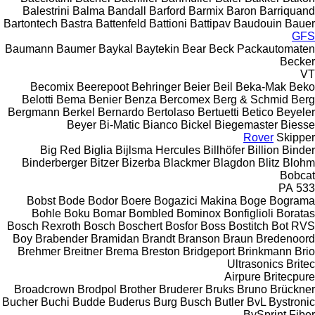
Balestrini
Balma
Bandall
Barford
Barmix
Baron
Barriquand
Bartontech
Bastra
Battenfeld
Battioni
Battipav
Baudouin
Bauer
GFS
Baumann
Baumer
Baykal
Baytekin
Bear
Beck Packautomaten
Becker
VT
Becomix
Beerepoot
Behringer
Beier
Beil
Beka-Mak
Beko
Belotti
Bema
Benier
Benza
Bercomex
Berg & Schmid
Berg
Bergmann
Berkel
Bernardo
Bertolaso
Bertuetti
Betico
Beyeler
Beyer
Bi-Matic
Bianco
Bickel
Biegemaster
Biesse
Rover
Skipper
Big Red
Biglia
Bijlsma Hercules
Billhöfer
Billion
Binder
Binderberger
Bitzer
Bizerba
Blackmer
Blagdon
Blitz
Blohm
Bobcat
PA
533
Bobst
Bode
Bodor
Boere
Bogazici Makina
Boge
Bograma
Bohle
Boku
Bomar
Bombled
Bominox
Bonfiglioli
Boratas
Bosch Rexroth
Bosch
Boschert
Bosfor
Boss
Bostitch
Bot RVS
Boy
Brabender
Bramidan
Brandt
Branson
Braun
Bredenoord
Brehmer
Breitner
Brema
Breston
Bridgeport
Brinkmann
Brio
Ultrasonics
Britec
Airpure
Britecpure
Broadcrown
Brodpol
Brother
Bruderer
Bruks
Bruno
Brückner
Bucher
Buchi
Budde
Buderus
Burg
Busch
Butler
BvL
Bystronic
BySprint Fiber