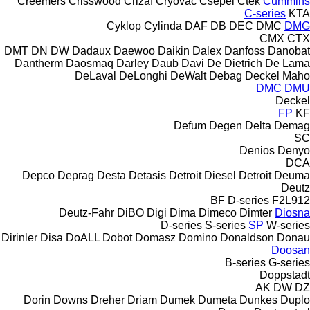
Creemers
Crisswood
Crizaf
Cryovac
Csepel
Ctek
Cummins
C-series
KTA
Cyklop
Cylinda
DAF
DB
DEC
DMC
DMG
CMX
CTX
DMT
DN
DW
Dadaux
Daewoo
Daikin
Dalex
Danfoss
Danobat
Dantherm
Daosmaq
Darley
Daub
Davi
De Dietrich
De Lama
DeLaval
DeLonghi
DeWalt
Debag
Deckel Maho
DMC
DMU
Deckel
FP
KF
Defum
Degen
Delta
Demag
SC
Denios
Denyo
DCA
Depco
Deprag
Desta
Detasis
Detroit Diesel
Detroit
Deuma
Deutz
BF
D-series
F2L912
Deutz-Fahr
DiBO
Digi
Dima
Dimeco
Dimter
Diosna
D-series
S-series
SP
W-series
Dirinler
Disa
DoALL
Dobot
Domasz
Domino
Donaldson
Donau
Doosan
B-series
G-series
Doppstadt
AK
DW
DZ
Dorin
Downs
Dreher
Driam
Dumek
Dumeta
Dunkes
Duplo