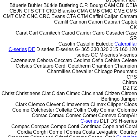
Bäuerle
Bühler
Bürkle
Bütfering
C.P. Bourg
CAM
CBI
CEIA
CEJN
CFS
CFT
CKD Blansko
CMA
CMB
CMC
CME
CMS
CMT
CMZ
CNC
CRC Evans
CTA
CTM
Caffini
Caljan
Camam
Camfil
Cannon
Canon
Caprari
Captok
CK
Carat
Carl
Carnitech
Carod
Carrier
Carro
Casadei
Case
SR
Casolin
Castolin Eutectic
Caterpillar
C-series
DE
D series
E-series
G-
365
330
320
315
160
120
series
GC
M-series
V-series
Cazeneuve
Cebora
Ceccato
Cedima
Cefla
Cehisa
Celette
Celsius
Centauro
Cerdi
Cetetherm
Chambon
Champion
Charmilles
Chevalier
Chicago Pneumatic
CPS
Chiron
DZ
FZ
Christ
Christiaens
Ciat
Cidan
Cimec
Cincinnati
Citizen
Citroen
Berlingo
Jumper
Clark
Clemco
Clever
Climaveneta
Climax
Clipper
Cloos
Coelmo
Colchester
Collette
Collin
Colly
Colmar
Colombo
Comac
Comau
Comec
Comet
Comeva
CompAir
C-series
DLT
DS
H-series
Compac
Compas
Compo
Conti
Contimac
Copeland
Coral
Cordia
Corghi
Cornell
Correa
Costa Levigatrici
Courtoy