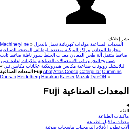
نشر إعلانك
المعدات الصناعية
مولدات كهربائية تعمل بالديزل
»
Machineryline
مخارط المعادن
مراكز الميكنة متعددة الوظائف
المضخة الصناعية
ضاغط متنقل
آلة طحن المعادن
معدات الخلط
سيور ناقلة
ضاغط ثابت
صهاريج التخزين في الاستعمالات الصناعية
ماكينات إعادة تدوير
البلاستيك
روبوتات صناعية
مكابس هيدروليكية
عجّانات
مكابس ثني
»
Cummins
Caterpillar
Atlas Copco
Abat
المعدات الصناعية Fuji
Doosan
Heidelberg
Hurakan
Kaeser
Mazak
TyreON
»
المعدات الصناعية Fuji
الفئة
ماكينات الطباعة
معدات ما قبل الطباعة
آلات تطوير الأفلام
البرمجيات
ماسحات ضوئية