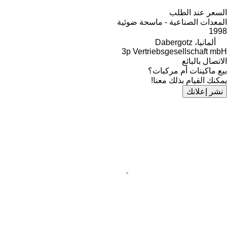
السعر عند الطلب
المعدات الصناعية - ماسحة ضوئية
1998
ألمانيا، Dabergotz
3p Vertriebsgesellschaft mbH
الاتصال بالبائع
بيع ماكينات أم مركبات؟
يمكنك القيام بذلك معنا!
نشر إعلانك