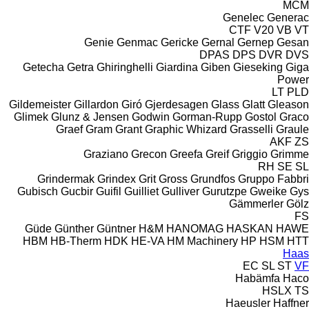
MCM
Genelec
Generac
CTF
V20
VB
VT
Genie
Genmac
Gericke
Gernal
Gernep
Gesan
DPAS
DPS
DVR
DVS
Getecha
Getra
Ghiringhelli
Giardina
Giben
Gieseking
Giga
Power
LT
PLD
Gildemeister
Gillardon
Giró
Gjerdesagen
Glass
Glatt
Gleason
Glimek
Glunz & Jensen
Godwin
Gorman-Rupp
Gostol
Graco
Graef
Gram
Grant
Graphic Whizard
Grasselli
Graule
AKF
ZS
Graziano
Grecon
Greefa
Greif
Griggio
Grimme
RH
SE
SL
Grindermak
Grindex
Grit
Gross
Grundfos
Gruppo Fabbri
Gubisch
Gucbir
Guifil
Guilliet
Gulliver
Gurutzpe
Gweike
Gys
Gämmerler
Gölz
FS
Güde
Günther
Güntner
H&M
HANOMAG
HASKAN
HAWE
HBM
HB‑Therm
HDK
HE-VA
HM Machinery
HP
HSM
HTT
Haas
EC
SL
ST
VF
Habämfa
Haco
HSLX
TS
Haeusler
Haffner