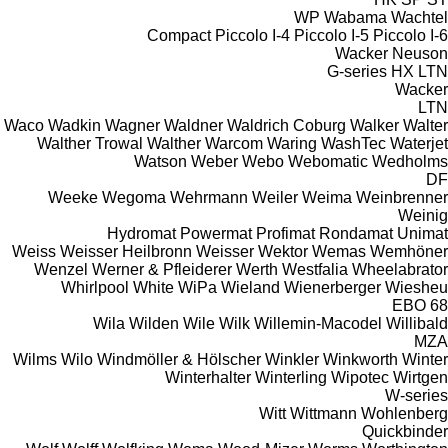
WP
Wabama
Wachtel
Compact
Piccolo I-4
Piccolo I-5
Piccolo I-6
Wacker Neuson
G-series
HX
LTN
Wacker
LTN
Waco
Wadkin
Wagner
Waldner
Waldrich Coburg
Walker
Walter
Walther Trowal
Walther
Warcom
Waring
WashTec
Waterjet
Watson
Weber
Webo
Webomatic
Wedholms
DF
Weeke
Wegoma
Wehrmann
Weiler
Weima
Weinbrenner
Weinig
Hydromat
Powermat
Profimat
Rondamat
Unimat
Weiss
Weisser Heilbronn
Weisser
Wektor
Wemas
Wemhöner
Wenzel
Werner & Pfleiderer
Werth
Westfalia
Wheelabrator
Whirlpool
White
WiPa
Wieland
Wienerberger
Wiesheu
EBO 68
Wila
Wilden
Wile
Wilk
Willemin-Macodel
Willibald
MZA
Wilms
Wilo
Windmöller & Hölscher
Winkler
Winkworth
Winter
Winterhalter
Winterling
Wipotec
Wirtgen
W-series
Witt
Wittmann
Wohlenberg
Quickbinder