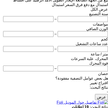
بيع
من الجهة الصانعة
الإيجار الطويل الأمد
الرصيد
على أقساط
استبدال مع دفع فرق السعر
استبدال
عرض الكل
سنة التصنيع
–
مواصفات
الوزن الصافي
–
كجم
عدد ساعات التشغيل
–
متر / ساعة
المحرك، علبة السرعات
قوة المحرك
–
حصان
هل بعض عوامل التصفية مفقودة؟
اقتراح تغيير
نتائج البحث:
-
عرض
تفاصيل حول الموديل Fuji
نتائج البحث:
19 إعلانات