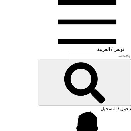
تونس / العربية
دخول / التسجيل