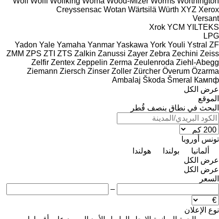
Wolf
Wolff
Wolfking
Woma
Wood-Mizer
Worms
Worthington
Creyssensac
Wotan
Wärtsilä
Würth
XYZ
Xerox
Versant
Xrok
YCM
YILTEKS
LPG
Yadon
Yale
Yamaha
Yanmar
Yaskawa
York
Youli
Ystral
ZF
ZMM
ZPS
ZTI
ZTS
Zalkin
Zanussi
Zayer
Zebra
Zechini
Zeiss
Zelfir
Zentex
Zeppelin
Zerma
Zeulenroda
Ziehl-Abegg
Ziemann
Ziersch
Zinser
Zoller
Zürcher
Överum
Özarma
Ambalaj
Škoda
Šmeral
Кампф
عرض الكل
الموقع
البحث في نطاق بنصف قُطر
تونس
أوروبا
ألمانيا
بولندا
هولندا
عرض الكل
عرض الكل
السعر
–
نوع الإعلان