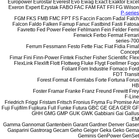
Europower
Eurostar
Everest
Evo
Ewag
Exact
Exaktor
Excel
Exeron
Expert
Ezystak
FABO
FAC
FAM
FAT
FFI
FG Wilson
P-series
FGM
FKS
FMB
FMC
FPT
FS
Faccin
Facom
Fadal
Falch
Falcon
Faldo
Falken
Famup
Fanuc
Fastbind
Fasti
Fatosa
Favretto
Fed Power
Feeler
Fehlmann
Fein
Felder
Femi
Fenwick
Ferbo
Fermat
Ferrari
700-series
Ferrum
Fessmann
Festo
Fette
Fiac
Fiat
Fidia
Fimal
Concept
Fimar
Fini
Finn-Power
Fintek
Fischer
Fisher Scientific
Flex
FlexLink
Flexlift
Flott
Flottweg
Fluke
Flygt
Foellmer
Fogo
Foliant
Fom Industrie
Fomaco
Ford
FDT
Transit
Forest
Format 4
Formlabs
Forte
Fortuna
Forus
HB
Foster
Framar
Franke
Franz
Freund
Frewitt
Frey
F-Line
Friedrich
Friggi
Fristam
Fritsch
Fronius
Fryma
Fu Promise Air
Fuji
Fujifilm
Fujikura
Full
Funke
Futura
GBC
GE
GEA
GER
GF
GHH
GMG
GMP
GUK
GWK
Gabbiani
Gai
Gallus
EM
Gamma
Gannomat
Gantenbein
Garant
Gardner Denver
Gaser
Gasparini
Gastrorag
Gecam
Geho
Geiger
Geka
Geko
Gema
Geminis
GenPower
GenSet