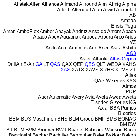
Alfatek
Allen
Alliance
Allmand
Allround
Almi
Almig
Alpina
Altech
Altendorf
Alup
Alwid
Alzmetall
AB
Amada
Ensis
Pega
Aman
AmbaFlex
Amber
Anayak
Andritz
Ansaldo
Antom
Apach
Apaco
Apex
Aquamak
Arboga
Arburg
Arco
Arjes
VZ
Arkto
Arku
Arminius
Arol
Artec
Asca
Ashita
AG3
Astec
Atlantic
Atlas Copco
DrillAir
E-Air
GA
LT
QAS
QAX
QEP
QES
QLT
WEDA
XAHS
XAS
XATS
XAVS
XRHS
XRVS
ZT
Atlas
QAS
W series
XAS
Atmos
PDP
Auer
Automatic
Avery
Avia
Avola
Awea
Aweta
E-series
G-series
KG
Axial
BBA Pumps
B-series
BBM
BDS Maschinen
BHS
BLM Group
BMF
BMS
BOMAG
BM
BW
BT
BTM
BVM Brunner
BWT
Baader
Babcock Wanson
Bacci
Bacciottini
Bacher
Bachiller
Bahmüller
Baier
Bakker
Bakon