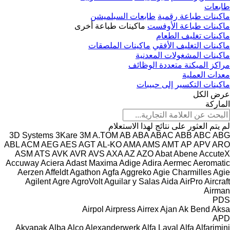
طابعات
ماكينات طباعة رقمية
طابعات السبلميشن
ماكينات طباعة الأوفست
ماكينات طباعة أخرى
ماكينات تغليف الطعام
ماكينات التغليف الأفقي
ماكينات الملصقات
ماكينات المشغولات المعدنية
مراكز الميكنة متعددة الوظائف
معدات العملية
ماكينات التكسير إلى حبيبات
عرض الكل
الماركة
لم يتم العثور على نتائج لهذا الاستعلام
3D Systems
3Kare
3M
A.TOM
AB
ABA
ABAC
ABB
ABC
ABG
ABL
ACM
AEG
AES
AGT
AL-KO
AMA
AMS
AMT
AP
APV
ARO
ASM
ATS
AVK
AVR
AVS
AXA
AZ
AZO
Abat
Abene
AccuteX
Accuway
Aciera
Adast Maxima
Adige
Adira
Aermec
Aeromatic
Aerzen
Affeldt
Agathon
Agfa
Aggreko
Agie Charmilles
Agie
Agilent
Agre
AgroVolt
Aguilar y Salas
Aida
AirPro
Aircraft
Airman
PDS
Airpol
Airpress
Airrex
Ajan
Ak Bend
Aksa
APD
Akyapak
Alba
Alco
Alexanderwerk
Alfa Laval
Alfa
Alfarimini