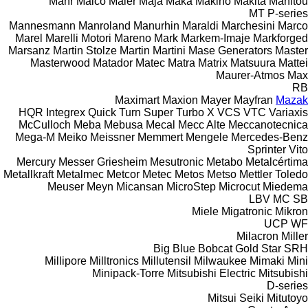
Mahr
Maico
Maier
Maja
Maka
Makino
Makita
Manitou
MT
P-series
Mannesmann
Manroland
Manurhin
Maraldi
Marchesini
Marco
Marel
Marelli Motori
Mareno
Mark
Markem-Imaje
Markforged
Marsanz
Martin Stolze
Martin
Martini
Mase Generators
Master
Masterwood
Matador
Matec
Matra
Matrix
Matsuura
Mattei
Maurer-Atmos
Max
RB
Maximart
Maxion
Mayer
Mayfran
Mazak
HQR
Integrex
Quick Turn
Super Turbo X
VCS
VTC
Variaxis
McCulloch
Meba
Mebusa
Mecal
Mecc Alte
Meccanotecnica
Mega-M
Meiko
Meissner
Memmert
Mengele
Mercedes-Benz
Sprinter
Vito
Mercury
Messer Griesheim
Mesutronic
Metabo
Metalcértima
Metallkraft
Metalmec
Metcor
Metec
Metos
Metso
Mettler Toledo
Meuser
Meyn
Micansan
MicroStep
Microcut
Miedema
LBV
MC
SB
Miele
Migatronic
Mikron
UCP
WF
Milacron
Miller
Big Blue
Bobcat
Gold Star
SRH
Millipore
Milltronics
Millutensil
Milwaukee
Mimaki
Mini
Minipack-Torre
Mitsubishi Electric
Mitsubishi
D-series
Mitsui Seiki
Mitutoyo