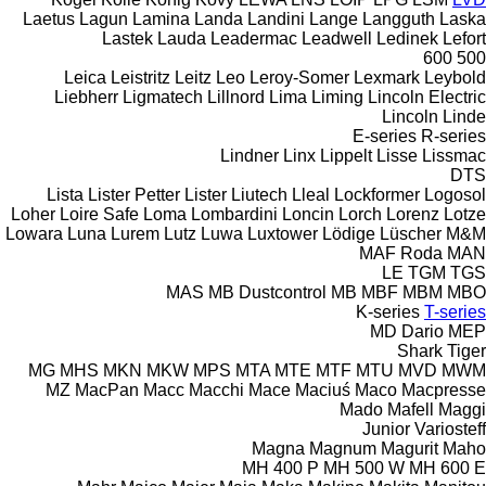
Laetus
Lagun
Lamina
Landa
Landini
Lange
Langguth
Laska
Lastek
Lauda
Leadermac
Leadwell
Ledinek
Lefort
600
500
Leica
Leistritz
Leitz
Leo
Leroy-Somer
Lexmark
Leybold
Liebherr
Ligmatech
Lillnord
Lima
Liming
Lincoln Electric
Lincoln
Linde
E-series
R-series
Lindner
Linx
Lippelt
Lisse
Lissmac
DTS
Lista
Lister Petter
Lister
Liutech
Lleal
Lockformer
Logosol
Loher
Loire Safe
Loma
Lombardini
Loncin
Lorch
Lorenz
Lotze
Lowara
Luna
Lurem
Lutz
Luwa
Luxtower
Lödige
Lüscher
M&M
MAF Roda
MAN
LE
TGM
TGS
MAS
MB Dustcontrol
MB
MBF
MBM
MBO
K-series
T-series
MD Dario
MEP
Shark
Tiger
MG
MHS
MKN
MKW
MPS
MTA
MTE
MTF
MTU
MVD
MWM
MZ
MacPan
Macc
Macchi
Mace
Maciuś
Maco
Macpresse
Mado
Mafell
Maggi
Junior
Variosteff
Magna
Magnum
Magurit
Maho
MH 400 P
MH 500 W
MH 600 E