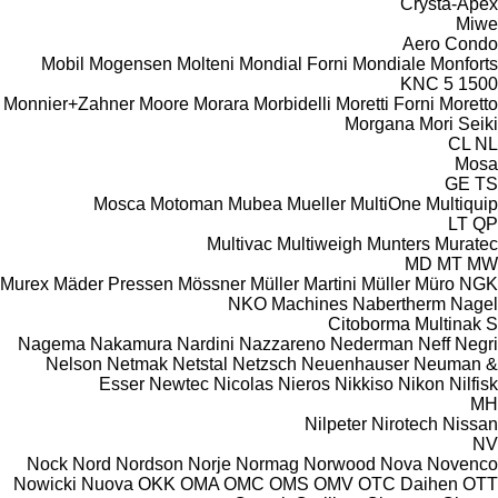
Crysta-Apex
Miwe
Aero
Condo
Mobil
Mogensen
Molteni
Mondial Forni
Mondiale
Monforts
KNC 5 1500
Monnier+Zahner
Moore
Morara
Morbidelli
Moretti Forni
Moretto
Morgana
Mori Seiki
CL
NL
Mosa
GE
TS
Mosca
Motoman
Mubea
Mueller
MultiOne
Multiquip
LT
QP
Multivac
Multiweigh
Munters
Muratec
MD
MT
MW
Murex
Mäder Pressen
Mössner
Müller Martini
Müller
Müro
NGK
NKO Machines
Nabertherm
Nagel
Citoborma
Multinak S
Nagema
Nakamura
Nardini
Nazzareno
Nederman
Neff
Negri
Nelson
Netmak
Netstal
Netzsch
Neuenhauser
Neuman &
Esser
Newtec
Nicolas
Nieros
Nikkiso
Nikon
Nilfisk
MH
Nilpeter
Nirotech
Nissan
NV
Nock
Nord
Nordson
Norje
Normag
Norwood
Nova
Novenco
Nowicki
Nuova
OKK
OMA
OMC
OMS
OMV
OTC Daihen
OTT