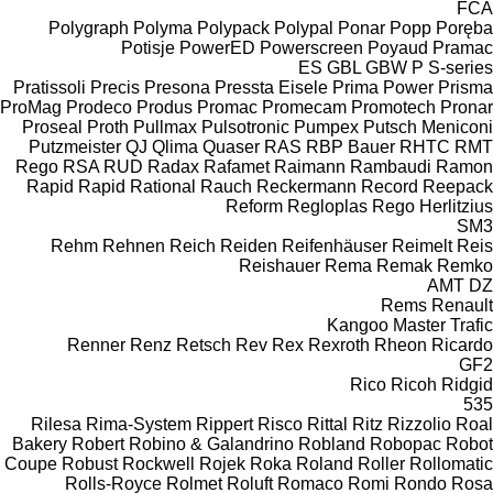
FCA
Polygraph
Polyma
Polypack
Polypal
Ponar
Popp
Poręba
Potisje
PowerED
Powerscreen
Poyaud
Pramac
ES
GBL
GBW
P
S-series
Pratissoli
Precis
Presona
Pressta Eisele
Prima Power
Prisma
ProMag
Prodeco
Produs
Promac
Promecam
Promotech
Pronar
Proseal
Proth
Pullmax
Pulsotronic
Pumpex
Putsch Meniconi
Putzmeister
QJ
Qlima
Quaser
RAS
RBP Bauer
RHTC
RMT
Rego
RSA
RUD
Radax
Rafamet
Raimann
Rambaudi
Ramon
Rapid
Rapid
Rational
Rauch
Reckermann
Record
Reepack
Reform
Regloplas
Rego Herlitzius
SM3
Rehm
Rehnen
Reich
Reiden
Reifenhäuser
Reimelt
Reis
Reishauer
Rema
Remak
Remko
AMT
DZ
Rems
Renault
Kangoo
Master
Trafic
Renner
Renz
Retsch
Rev
Rex
Rexroth
Rheon
Ricardo
GF2
Rico
Ricoh
Ridgid
535
Rilesa
Rima-System
Rippert
Risco
Rittal
Ritz
Rizzolio
Roal
Bakery
Robert
Robino & Galandrino
Robland
Robopac
Robot
Coupe
Robust
Rockwell
Rojek
Roka
Roland
Roller
Rollomatic
Rolls-Royce
Rolmet
Roluft
Romaco
Romi
Rondo
Rosa