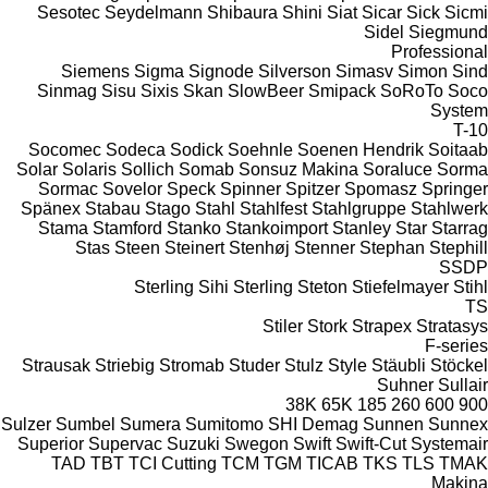
Sesotec
Seydelmann
Shibaura
Shini
Siat
Sicar
Sick
Sicmi
Sidel
Siegmund
Professional
Siemens
Sigma
Signode
Silverson
Simasv
Simon
Sind
Sinmag
Sisu
Sixis
Skan
SlowBeer
Smipack
SoRoTo
Soco
System
T-10
Socomec
Sodeca
Sodick
Soehnle
Soenen Hendrik
Soitaab
Solar
Solaris
Sollich
Somab
Sonsuz Makina
Soraluce
Sorma
Sormac
Sovelor
Speck
Spinner
Spitzer
Spomasz
Springer
Spänex
Stabau
Stago
Stahl
Stahlfest
Stahlgruppe
Stahlwerk
Stama
Stamford
Stanko
Stankoimport
Stanley
Star
Starrag
Stas
Steen
Steinert
Stenhøj
Stenner
Stephan
Stephill
SSDP
Sterling Sihi
Sterling
Steton
Stiefelmayer
Stihl
TS
Stiler
Stork
Strapex
Stratasys
F-series
Strausak
Striebig
Stromab
Studer
Stulz
Style
Stäubli
Stöckel
Suhner
Sullair
38K
65K
185
260
600
900
Sulzer
Sumbel
Sumera
Sumitomo SHI Demag
Sunnen
Sunnex
Superior
Supervac
Suzuki
Swegon
Swift
Swift-Cut
Systemair
TAD
TBT
TCI Cutting
TCM
TGM
TICAB
TKS
TLS
TMAK
Makina