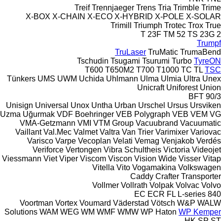
Treif
Trennjaeger
Trens
Tria
Trimble
Trime
X-BOX
X-CHAIN
X-ECO
X-HYBRID
X-POLE
X-SOLAR
Trimill
Triumph
Trotec
Trox
True
T 23F
TM 52
TS 23G 2
Trumpf
TruLaser
TruMatic
TrumaBend
Tschudin
Tsugami
Tsurumi
Turbo
TyreON
T600
T650M2
T700
T1000
TC
TL
TSC
Tünkers
UMS
UWM
Uchida
Uhlmann
Ulma
Ulmia
Ultra
Unex
Unicraft
Uniforest
Union
BFT 90/3
Unisign
Universal
Unox
Untha
Urban
Urschel
Ursus
Ursviken
Uzma
Uğurmak
VDF Boehringer
VEB Polygraph
VEB
VEM
VG
VMA-Getzmann
VMI
VTM Group
Vacuubrand
Vacuumatic
Vaillant
Val.Mec
Valmet
Valtra
Van Trier
Varimixer
Variovac
Varisco
Varpe
Vecoplan
Velati
Vemag
Venjakob
Verdés
Veriforce
Vertongen
Vibra Schultheis
Victoria
Videojet
Viessmann
Viet
Viper
Viscom
Viscon
Vision Wide
Visser
Vitap
Vitella
Vito
Vogamakina
Volkswagen
Caddy
Crafter
Transporter
Vollmer
Vollrath
Volpak
Volvac
Volvo
EC
ECR
FL
L-series
840
Voortman
Vortex
Voumard
Väderstad
Vötsch
W&P
WALW
Solutions
WAM
WEG
WM
WMF
WMW
WP Haton
WP Kemper
HK
SP
ST