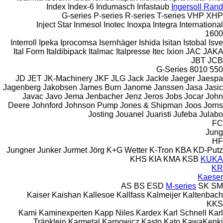
Index
Index-6
Indumasch
Infastaub
Ingersoll Rand
G-series
P-series
R-series
T-series
VHP
XHP
Inject Star
Inmesol
Inotec
Inoxpa
Integra
International
1600
Interroll
Ipeka
Iprocomsa
Isernhäger
Ishida
Isitan
Istobal
Isve
Ital Form
Italdibipack
Italmac
Italpresse
Itec
Ixion
JAC
JAKA
JBT
JCB
G-Series
8010
550
JD
JET
JK-Machinery
JKF
JLG
Jack
Jackle
Jaeger
Jaespa
Jagenberg
Jakobsen
James Burn
Janome
Janssen
Jasa
Jasic
Javac
Javo
Jema
Jenbacher
Jenz
Jeros
Jobs
Jocar
John
Deere
Johnford
Johnson Pump
Jones & Shipman
Joos
Jorns
Josting
Jouanel
Juaristi
Jufeba
Julabo
FC
Jung
HF
Jungner
Junker
Jurmet
Jörg
K+G Wetter
K-Tron
KBA
KD-Putz
KHS
KIA
KMA
KSB
KUKA
KR
Kaeser
AS
BS
ESD
M-series
SK
SM
Kaiser
Kaishan
Kallesoe
Kallfass
Kalmeijer
Kaltenbach
KKS
Kami
Kaminexperten
Kapp Niles
Kardex
Karl Schnell
Karl
Tränklein
Karmetal
Karpowicz
Kasto
Kato
KawaKenki