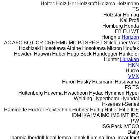
Holtec
Holz-Her
Holzkraft
Holzma
Holzmann
TS
Holzstar
Homag
Kal
Profi
Homburg
Honda
EB
EU
WT
Hongniu
Horizon
AC
AFC
BQ
CCR
CRF
HMU
MC
PJ
SPF
ST
StitchLiner
VAC
Hoshizaki
Hosokawa Alpine
Hosokawa Micron
Houfek
Howden
Huawin
Huber
Hugo Beck
Hundegger
Hunkeler
Hunter
Hurakan
HKN
Hurco
VMX
Huron
Husky
Husmann
Husqvarna
FS
TS
Huttenberg
Huvema
Hwacheon
Hydac
Hymmen
Hyper
Welding
Hypertherm
Hyundai
H-series
i-Series
Hämmerle
Höcker Polytechnik
Hübner
Hüdig
Hüller Hille
ICE
IDM
IKA
IMA
IMC
IMS
IMT
IPC
PW
ISG Pack
IVECO
Daily
Ibarmia
Iberdrill
Ideal
Iemca
Ilapak
Illumina
Ilpra
Imcar
Imet