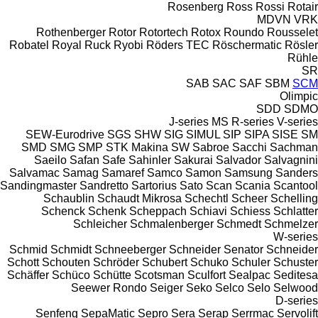
Rosenberg
Ross
Rossi
Rotair
MDVN
VRK
Rothenberger
Rotor
Rotortech
Rotox
Roundo
Rousselet
Robatel
Royal
Ruck
Ryobi
Röders TEC
Röschermatic
Rösler
Rühle
SR
SAB
SAC
SAF
SBM
SCM
Olimpic
SDD
SDMO
J-series
MS
R-series
V-series
SEW-Eurodrive
SGS
SHW
SIG
SIMUL
SIP
SIPA
SISE
SM
SMD
SMG
SMP
STK Makina
SW
Sabroe
Sacchi
Sachman
Saeilo
Safan
Safe
Sahinler
Sakurai
Salvador
Salvagnini
Salvamac
Samag
Samaref
Samco
Samon
Samsung
Sanders
Sandingmaster
Sandretto
Sartorius
Sato
Scan
Scania
Scantool
Schaublin
Schaudt Mikrosa
Schechtl
Scheer
Schelling
Schenck
Schenk
Scheppach
Schiavi
Schiess
Schlatter
Schleicher
Schmalenberger
Schmedt
Schmelzer
W-series
Schmid
Schmidt
Schneeberger
Schneider Senator
Schneider
Schott
Schouten
Schröder
Schubert
Schuko
Schuler
Schuster
Schäffer
Schüco
Schütte
Scotsman
Sculfort
Sealpac
Seditesa
Seewer Rondo
Seiger
Seko
Selco
Selo
Selwood
D-series
Senfeng
SepaMatic
Sepro
Sera
Serap
Serrmac
Servolift