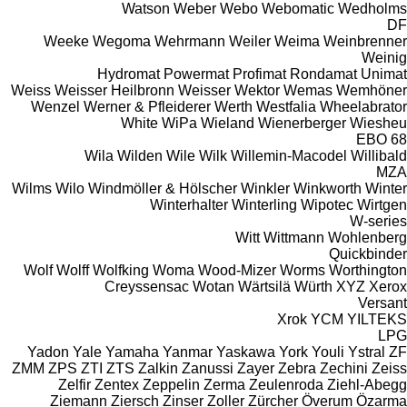
Watson
Weber
Webo
Webomatic
Wedholms
DF
Weeke
Wegoma
Wehrmann
Weiler
Weima
Weinbrenner
Weinig
Hydromat
Powermat
Profimat
Rondamat
Unimat
Weiss
Weisser Heilbronn
Weisser
Wektor
Wemas
Wemhöner
Wenzel
Werner & Pfleiderer
Werth
Westfalia
Wheelabrator
White
WiPa
Wieland
Wienerberger
Wiesheu
EBO 68
Wila
Wilden
Wile
Wilk
Willemin-Macodel
Willibald
MZA
Wilms
Wilo
Windmöller & Hölscher
Winkler
Winkworth
Winter
Winterhalter
Winterling
Wipotec
Wirtgen
W-series
Witt
Wittmann
Wohlenberg
Quickbinder
Wolf
Wolff
Wolfking
Woma
Wood-Mizer
Worms
Worthington
Creyssensac
Wotan
Wärtsilä
Würth
XYZ
Xerox
Versant
Xrok
YCM
YILTEKS
LPG
Yadon
Yale
Yamaha
Yanmar
Yaskawa
York
Youli
Ystral
ZF
ZMM
ZPS
ZTI
ZTS
Zalkin
Zanussi
Zayer
Zebra
Zechini
Zeiss
Zelfir
Zentex
Zeppelin
Zerma
Zeulenroda
Ziehl-Abegg
Ziemann
Ziersch
Zinser
Zoller
Zürcher
Överum
Özarma