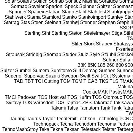
Solar
Solaris
Sollich
Somab
Sonsuz Makina
Soraluce
Sorma
Sormac
Sovelor
Spadoni
Speck
Spinner
Spitzer
Spomasz
Springer
Spänex
Stabau
Stago
Stahl
Stahlfest
Stahlgruppe
Stahlwerk
Stama
Stamford
Stanko
Stankoimport
Stanley
Star
Starrag
Stas
Steen
Steinert
Stenhøj
Stenner
Stephan
Stephill
SSDP
Sterling Sihi
Sterling
Steton
Stiefelmayer
Stiga
Stihl
TS
Stiler
Stork
Strapex
Stratasys
F-series
Strausak
Striebig
Stromab
Studer
Stulz
Style
Stäubli
Stöckel
Suhner
Sullair
38K
65K
185
260
600
900
Sulzer
Sumbel
Sumera
Sumitomo SHI Demag
Sunnen
Sunnex
Superior
Supervac
Suzuki
Swegon
Swift
Swift-Cut
Systemair
TAD
TBT
TCI Cutting
TCM
TGM
TICAB
TKS
TLS
TMAK
Makina
CookieMAK
PastryMAK
TMCI Padovan
TOS Hostivař
TOS Kuřim
TOS Olomouc
TOS
Svitavy
TOS Varnsdorf
TOS
Tajmac-ZPS
Takamaz
Takisawa
Takumi
Talsa
Tamutom
Tank
Tank
Tatra
TW
Tauring
Taurus
Taylor
Tecalemit
Techkon
TechnologieCNC
Technopack
Tecna
Tecnodom
Tecnoma
Tedsan
TehnoMashStroy
Teka
Tekna
Teksan
Telestack
Telstar
Terberg