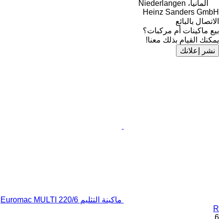
ألمانيا، Niederlangen
Heinz Sanders GmbH
الاتصال بالبائع
بيع ماكينات أم مركبات؟
يمكنك القيام بذلك معنا!
نشر إعلانك
ماكينة التثليم Euromac MULTI 220/6
R
6