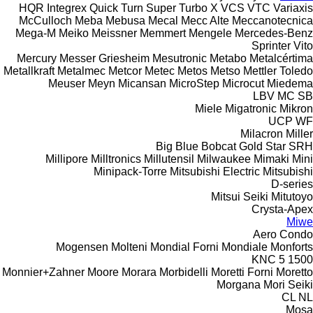
HQR
Integrex
Quick Turn
Super Turbo X
VCS
VTC
Variaxis
McCulloch
Meba
Mebusa
Mecal
Mecc Alte
Meccanotecnica
Mega-M
Meiko
Meissner
Memmert
Mengele
Mercedes-Benz
Sprinter
Vito
Mercury
Messer Griesheim
Mesutronic
Metabo
Metalcértima
Metallkraft
Metalmec
Metcor
Metec
Metos
Metso
Mettler Toledo
Meuser
Meyn
Micansan
MicroStep
Microcut
Miedema
LBV
MC
SB
Miele
Migatronic
Mikron
UCP
WF
Milacron
Miller
Big Blue
Bobcat
Gold Star
SRH
Millipore
Milltronics
Millutensil
Milwaukee
Mimaki
Mini
Minipack-Torre
Mitsubishi Electric
Mitsubishi
D-series
Mitsui Seiki
Mitutoyo
Crysta-Apex
Miwe
Aero
Condo
Mogensen
Molteni
Mondial Forni
Mondiale
Monforts
KNC 5 1500
Monnier+Zahner
Moore
Morara
Morbidelli
Moretti Forni
Moretto
Morgana
Mori Seiki
CL
NL
Mosa