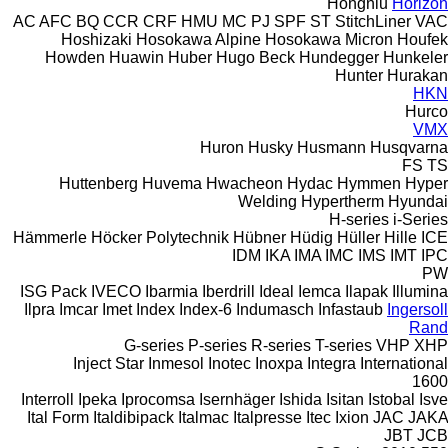
Hongniu
Horizon
AC
AFC
BQ
CCR
CRF
HMU
MC
PJ
SPF
ST
StitchLiner
VAC
Hoshizaki
Hosokawa Alpine
Hosokawa Micron
Houfek
Howden
Huawin
Huber
Hugo Beck
Hundegger
Hunkeler
Hunter
Hurakan
HKN
Hurco
VMX
Huron
Husky
Husmann
Husqvarna
FS
TS
Huttenberg
Huvema
Hwacheon
Hydac
Hymmen
Hyper
Welding
Hypertherm
Hyundai
H-series
i-Series
Hämmerle
Höcker Polytechnik
Hübner
Hüdig
Hüller Hille
ICE
IDM
IKA
IMA
IMC
IMS
IMT
IPC
PW
ISG Pack
IVECO
Ibarmia
Iberdrill
Ideal
Iemca
Ilapak
Illumina
Ilpra
Imcar
Imet
Index
Index-6
Indumasch
Infastaub
Ingersoll
Rand
G-series
P-series
R-series
T-series
VHP
XHP
Inject Star
Inmesol
Inotec
Inoxpa
Integra
International
1600
Interroll
Ipeka
Iprocomsa
Isernhäger
Ishida
Isitan
Istobal
Isve
Ital Form
Italdibipack
Italmac
Italpresse
Itec
Ixion
JAC
JAKA
JBT
JCB