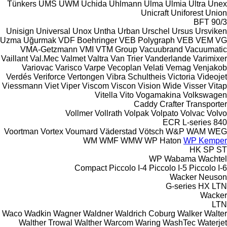
Tünkers
UMS
UWM
Uchida
Uhlmann
Ulma
Ulmia
Ultra
Unex
Unicraft
Uniforest
Union
BFT 90/3
Unisign
Universal
Unox
Untha
Urban
Urschel
Ursus
Ursviken
Uzma
Uğurmak
VDF Boehringer
VEB Polygraph
VEB
VEM
VG
VMA-Getzmann
VMI
VTM Group
Vacuubrand
Vacuumatic
Vaillant
Val.Mec
Valmet
Valtra
Van Trier
Vanderlande
Varimixer
Variovac
Varisco
Varpe
Vecoplan
Velati
Vemag
Venjakob
Verdés
Veriforce
Vertongen
Vibra Schultheis
Victoria
Videojet
Viessmann
Viet
Viper
Viscom
Viscon
Vision Wide
Visser
Vitap
Vitella
Vito
Vogamakina
Volkswagen
Caddy
Crafter
Transporter
Vollmer
Vollrath
Volpak
Volpato
Volvac
Volvo
ECR
L-series
840
Voortman
Vortex
Voumard
Väderstad
Vötsch
W&P
WAM
WEG
WM
WMF
WMW
WP Haton
WP Kemper
HK
SP
ST
WP
Wabama
Wachtel
Compact
Piccolo I-4
Piccolo I-5
Piccolo I-6
Wacker Neuson
G-series
HX
LTN
Wacker
LTN
Waco
Wadkin
Wagner
Waldner
Waldrich Coburg
Walker
Walter
Walther Trowal
Walther
Warcom
Waring
WashTec
Waterjet