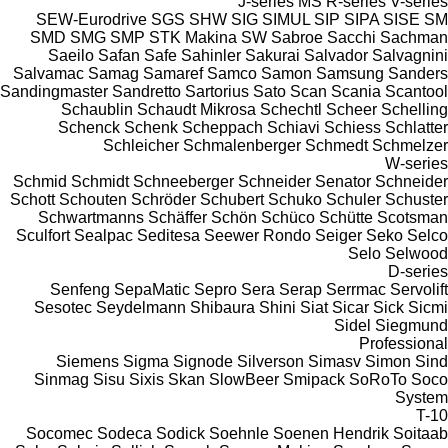
J-series
MS
R-series
V-series
SEW-Eurodrive
SGS
SHW
SIG
SIMUL
SIP
SIPA
SISE
SM
SMD
SMG
SMP
STK Makina
SW
Sabroe
Sacchi
Sachman
Saeilo
Safan
Safe
Sahinler
Sakurai
Salvador
Salvagnini
Salvamac
Samag
Samaref
Samco
Samon
Samsung
Sanders
Sandingmaster
Sandretto
Sartorius
Sato
Scan
Scania
Scantool
Schaublin
Schaudt Mikrosa
Schechtl
Scheer
Schelling
Schenck
Schenk
Scheppach
Schiavi
Schiess
Schlatter
Schleicher
Schmalenberger
Schmedt
Schmelzer
W-series
Schmid
Schmidt
Schneeberger
Schneider Senator
Schneider
Schott
Schouten
Schröder
Schubert
Schuko
Schuler
Schuster
Schwartmanns
Schäffer
Schön
Schüco
Schütte
Scotsman
Sculfort
Sealpac
Seditesa
Seewer Rondo
Seiger
Seko
Selco
Selo
Selwood
D-series
Senfeng
SepaMatic
Sepro
Sera
Serap
Serrmac
Servolift
Sesotec
Seydelmann
Shibaura
Shini
Siat
Sicar
Sick
Sicmi
Sidel
Siegmund
Professional
Siemens
Sigma
Signode
Silverson
Simasv
Simon
Sind
Sinmag
Sisu
Sixis
Skan
SlowBeer
Smipack
SoRoTo
Soco
System
T-10
Socomec
Sodeca
Sodick
Soehnle
Soenen Hendrik
Soitaab