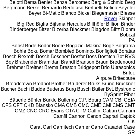
Belotti
Bema
Benier
Benza
Bercomex
Berg & Schmid
Berg
Bergmann
Berkel
Bernardo
Bertolaso
Bertuetti
Betico
Beyeler
Beyer
Bi-Matic
Bianco
Bickel
Biegemaster
Biesse
Rover
Skipper
Big Red
Biglia
Bijlsma Hercules
Billhöfer
Billion
Binder
Binderberger
Bitzer
Bizerba
Blackmer
Blagdon
Blitz
Blohm
Bobcat
PA
Bobst
Bode
Bodor
Boere
Bogazici Makina
Boge
Bograma
Bohle
Boku
Bomar
Bombled
Bominox
Bonfiglioli
Boratas
Bosch Rexroth
Bosch
Boschert
Bosfor
Boss
Bostitch
Bot RVS
Boy
Brabender
Bramidan
Brandt
Branson
Braun
Bredenoord
Brehmer
Breitner
Brema
Breston
Bridgeport
Brio Ultrasonics
Britec
Airpure
Britecpure
Broadcrown
Brodpol
Brother
Bruderer
Bruks
Bruno
Brückner
Bucher
Buchi
Budde
Buderus
Burg
Busch
Butler
BvL
Bystronic
BySprint Fiber
Bäuerle
Bühler
Bürkle
Bütfering
C.P. Bourg
CAM
CBI
CEIA
CFS
CFT
CKD Blansko
CMA
CMB
CMC
CME
CMI
CMS
CMT
CMZ
CNC
CRC Evans
CTA
CTM
Caffini
Caljan
Camam
Camfil
Cannon
Canon
Caprari
Captok
CK
Carat
Carl
Carnitech
Carrier
Carro
Casadei
Case
SR