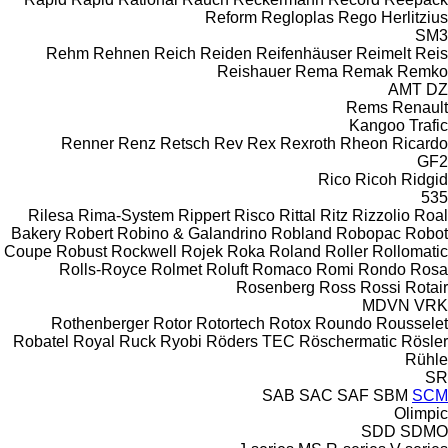
Reform
Regloplas
Rego Herlitzius
SM3
Rehm
Rehnen
Reich
Reiden
Reifenhäuser
Reimelt
Reis
Reishauer
Rema
Remak
Remko
AMT
DZ
Rems
Renault
Kangoo
Trafic
Renner
Renz
Retsch
Rev
Rex
Rexroth
Rheon
Ricardo
GF2
Rico
Ricoh
Ridgid
535
Rilesa
Rima-System
Rippert
Risco
Rittal
Ritz
Rizzolio
Roal
Bakery
Robert
Robino & Galandrino
Robland
Robopac
Robot
Coupe
Robust
Rockwell
Rojek
Roka
Roland
Roller
Rollomatic
Rolls-Royce
Rolmet
Roluft
Romaco
Romi
Rondo
Rosa
Rosenberg
Ross
Rossi
Rotair
MDVN
VRK
Rothenberger
Rotor
Rotortech
Rotox
Roundo
Rousselet
Robatel
Royal
Ruck
Ryobi
Röders TEC
Röschermatic
Rösler
Rühle
SR
SAB
SAC
SAF
SBM
SCM
Olimpic
SDD
SDMO