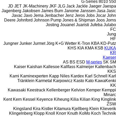
G-Series
8010
550
JD
JET
JK-Machinery
JKF
JLG
Jack
Jackle
Jaeger
Jaespa
Jagenberg
Jakobsen
James Burn
Janome
Janssen
Jasa
Jasic
Javac
Javo
Jema
Jenbacher
Jenz
Jeros
Jobs
Jocar
John
Deere
Johnford
Johnson Pump
Jones & Shipman
Joos
Jorns
Josting
Jouanel
Juaristi
Jufeba
Julabo
FC
Jung
HF
Jungner
Junker
Jurmet
Jörg
K+G Wetter
K-Tron
KBA
KD-Putz
KHS
KIA
KMA
KSB
KUKA
KR
Kaeser
AS
BS
ESD
M-series
SK
SM
Kaiser
Kaishan
Kallesoe
Kallfass
Kalmeijer
Kaltenbach
KKS
Kami
Kaminexperten
Kapp Niles
Kardex
Karl Schnell
Karl
Tränklein
Karmetal
Karpowicz
Kasto
Kato
KawaKenki
KK
Kawasaki
Keestrack
Kellenberger
Kelvion
Kemper
Kemppi
Minarc
Kent
Kern
Kessel
Keyence
Kiheung
Kilia
Kilian
King
Kinglink
ZSW
Kingsland
Kira
Kistler
Kitamura
Kjellberg
Klein
Klieverik
Klingelnberg
Klopp
Knoll
Knorr
Knuth
KoMo
Koch Technik