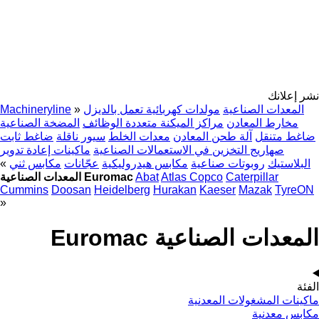
نشر إعلانك
المعدات الصناعية
مولدات كهربائية تعمل بالديزل
»
Machineryline
مخارط المعادن
مراكز الميكنة متعددة الوظائف
المضخة الصناعية
ضاغط متنقل
آلة طحن المعادن
معدات الخلط
سيور ناقلة
ضاغط ثابت
صهاريج التخزين في الاستعمالات الصناعية
ماكينات إعادة تدوير
البلاستيك
روبوتات صناعية
مكابس هيدروليكية
عجّانات
مكابس ثني
»
Caterpillar
Atlas Copco
Abat
المعدات الصناعية Euromac
Cummins
Doosan
Heidelberg
Hurakan
Kaeser
Mazak
TyreON
»
المعدات الصناعية Euromac
الفئة
ماكينات المشغولات المعدنية
مكابس معدنية