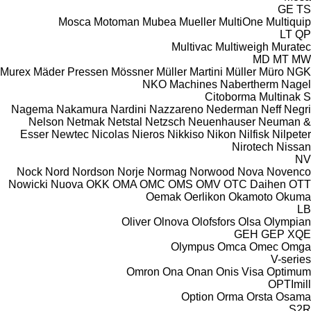
GE
TS
Mosca
Motoman
Mubea
Mueller
MultiOne
Multiquip
LT
QP
Multivac
Multiweigh
Muratec
MD
MT
MW
Murex
Mäder Pressen
Mössner
Müller Martini
Müller
Müro
NGK
NKO Machines
Nabertherm
Nagel
Citoborma
Multinak S
Nagema
Nakamura
Nardini
Nazzareno
Nederman
Neff
Negri
Nelson
Netmak
Netstal
Netzsch
Neuenhauser
Neuman &
Esser
Newtec
Nicolas
Nieros
Nikkiso
Nikon
Nilfisk
Nilpeter
Nirotech
Nissan
NV
Nock
Nord
Nordson
Norje
Normag
Norwood
Nova
Novenco
Nowicki
Nuova
OKK
OMA
OMC
OMS
OMV
OTC Daihen
OTT
Oemak
Oerlikon
Okamoto
Okuma
LB
Oliver
Olnova
Olofsfors
Olsa
Olympian
GEH
GEP
XQE
Olympus
Omca
Omec
Omga
V-series
Omron
Ona
Onan
Onis Visa
Optimum
OPTImill
Option
Orma
Orsta
Osama
S2R