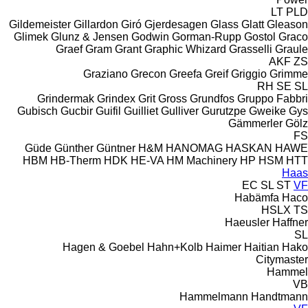
LT
PLD
Gildemeister
Gillardon
Giró
Gjerdesagen
Glass
Glatt
Gleason
Glimek
Glunz & Jensen
Godwin
Gorman-Rupp
Gostol
Graco
Graef
Gram
Grant
Graphic Whizard
Grasselli
Graule
AKF
ZS
Graziano
Grecon
Greefa
Greif
Griggio
Grimme
RH
SE
SL
Grindermak
Grindex
Grit
Gross
Grundfos
Gruppo Fabbri
Gubisch
Gucbir
Guifil
Guilliet
Gulliver
Gurutzpe
Gweike
Gys
Gämmerler
Gölz
FS
Güde
Günther
Güntner
H&M
HANOMAG
HASKAN
HAWE
HBM
HB‑Therm
HDK
HE-VA
HM Machinery
HP
HSM
HTT
Haas
EC
SL
ST
VF
Habämfa
Haco
HSLX
TS
Haeusler
Haffner
SL
Hagen & Goebel
Hahn+Kolb
Haimer
Haitian
Hako
Citymaster
Hammel
VB
Hammelmann
Handtmann