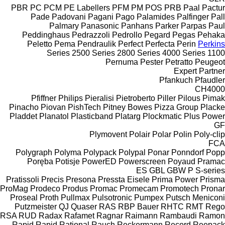
PBR
PC
PCM
PE Labellers
PFM
PM
POS
PRB
Paal
Pactur
Pade
Padovani
Pagani
Pago
Palamides
Palfinger
Pall
Palmary
Panasonic
Panhans
Parker
Parpas
Paul
Peddinghaus
Pedrazzoli
Pedrollo
Pegard
Pegas
Pehaka
Peletto
Pema
Pendraulik
Perfect
Perfecta
Perin
Perkins
2500 Series
2800 Series
4000 Series
1100 Series
Pernuma
Pester
Petratto
Peugeot
Expert
Partner
Pfankuch
Pfaudler
CH4000
Pfiffner
Philips
Pieralisi
Pietroberto
Piller
Pilous
Pimak
Pinacho
Piovan
PishTech
Pitney Bowes
Pizza Group
Placke
Pladdet
Planatol
Plasticband
Platarg
Plockmatic
Plus Power
GF
Plymovent
Polair
Polar
Polin
Poly-clip
FCA
Polygraph
Polyma
Polypack
Polypal
Ponar
Ponndorf
Popp
Poręba
Potisje
PowerED
Powerscreen
Poyaud
Pramac
ES
GBL
GBW
P
S-series
Pratissoli
Precis
Presona
Pressta Eisele
Prima Power
Prisma
ProMag
Prodeco
Produs
Promac
Promecam
Promotech
Pronar
Proseal
Proth
Pullmax
Pulsotronic
Pumpex
Putsch Meniconi
Putzmeister
QJ
Quaser
RAS
RBP Bauer
RHTC
RMT Rego
RSA
RUD
Radax
Rafamet
Ragnar
Raimann
Rambaudi
Ramon
Rapid
Rapid
Rational
Rauch
Reckermann
Record
Reepack