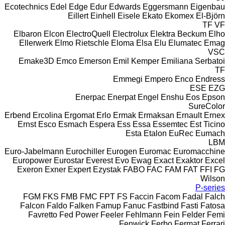
Ecotechnics
Edel
Edge
Edur
Edwards
Eggersmann
Eigenbau
Eillert
Einhell
Eisele
Ekato
Ekomex
El-Björn
TF
VF
Elbaron
Elcon
ElectroQuell
Electrolux
Elektra Beckum
Elho
Ellerwerk
Elmo Rietschle
Eloma
Elsa
Elu
Elumatec
Emag
VSC
Emake3D
Emco
Emerson
Emil Kemper
Emiliana Serbatoi
TF
Emmegi
Empero
Enco
Endress
ESE
EZG
Enerpac
Enerpat
Engel
Enshu
Eos
Epson
SureColor
Erbend
Ercolina
Ergomat
Erlo
Ermak
Ermaksan
Ernault
Ernex
Ernst
Esco
Esmach
Espera
Ess
Essa
Essemtec
Est Ticino
Esta
Etalon
EuRec
Eumach
LBM
Euro-Jabelmann
Eurochiller
Eurogen
Euromac
Euromacchine
Europower
Eurostar
Everest
Evo
Ewag
Exact
Exaktor
Excel
Exeron
Exner
Expert
Ezystak
FABO
FAC
FAM
FAT
FFI
FG
Wilson
P-series
FGM
FKS
FMB
FMC
FPT
FS
Faccin
Facom
Fadal
Falch
Falcon
Faldo
Falken
Famup
Fanuc
Fastbind
Fasti
Fatosa
Favretto
Fed Power
Feeler
Fehlmann
Fein
Felder
Femi
Fenwick
Ferbo
Fermat
Ferrari