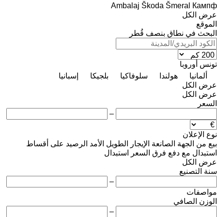
Ambalaj
Škoda
Šmeral
Кампф
عرض الكل
الموقع
البحث في نطاق بنصف قُطر
تونس
أوروبا
ألمانيا
هولندا
سلوفاكيا
بلجيكا
إسبانيا
عرض الكل
عرض الكل
السعر
–
نوع الإعلان
بيع
من الجهة الصانعة
الإيجار الطويل الأمد
الرصيد
على أقساط
استبدال مع دفع فرق السعر
استبدال
عرض الكل
سنة التصنيع
–
مواصفات
الوزن الصافي
–