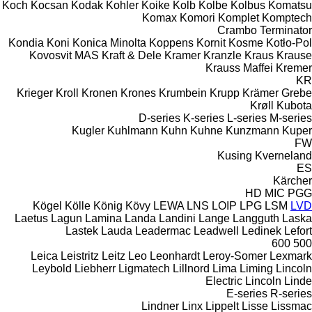
Koch
Kocsan
Kodak
Kohler
Koike
Kolb
Kolbe
Kolbus
Komatsu
Komax
Komori
Komplet
Komptech
Crambo
Terminator
Kondia
Koni
Konica Minolta
Koppens
Kornit
Kosme
Kotło-Pol
Kovosvit MAS
Kraft & Dele
Kramer
Kranzle
Kraus
Krause
Krauss Maffei
Kremer
KR
Krieger
Kroll
Kronen
Krones
Krumbein
Krupp
Krämer Grebe
Krøll
Kubota
D-series
K-series
L-series
M-series
Kugler
Kuhlmann
Kuhn
Kuhne
Kunzmann
Kuper
FW
Kusing
Kverneland
ES
Kärcher
HD
MIC
PGG
Kögel
Kölle
König
Kövy
LEWA
LNS
LOIP
LPG
LSM
LVD
Laetus
Lagun
Lamina
Landa
Landini
Lange
Langguth
Laska
Lastek
Lauda
Leadermac
Leadwell
Ledinek
Lefort
600
500
Leica
Leistritz
Leitz
Leo
Leonhardt
Leroy-Somer
Lexmark
Leybold
Liebherr
Ligmatech
Lillnord
Lima
Liming
Lincoln
Electric
Lincoln
Linde
E-series
R-series
Lindner
Linx
Lippelt
Lisse
Lissmac