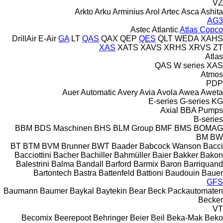
VZ
Arkto
Arku
Arminius
Arol
Artec
Asca
Ashita
AG3
Astec
Atlantic
Atlas Copco
DrillAir
E-Air
GA
LT
QAS
QAX
QEP
QES
QLT
WEDA
XAHS
XAS
XATS
XAVS
XRHS
XRVS
ZT
Atlas
QAS
W series
XAS
Atmos
PDP
Auer
Automatic
Avery
Avia
Avola
Awea
Aweta
E-series
G-series
KG
Axial
BBA Pumps
B-series
BBM
BDS Maschinen
BHS
BLM Group
BMF
BMS
BOMAG
BM
BW
BT
BTM
BVM Brunner
BWT
Baader
Babcock Wanson
Bacci
Bacciottini
Bacher
Bachiller
Bahmüller
Baier
Bakker
Bakon
Balestrini
Balma
Bandall
Barford
Barmix
Baron
Barriquand
Bartontech
Bastra
Battenfeld
Battioni
Baudouin
Bauer
GFS
Baumann
Baumer
Baykal
Baytekin
Bear
Beck Packautomaten
Becker
VT
Becomix
Beerepoot
Behringer
Beier
Beil
Beka-Mak
Beko