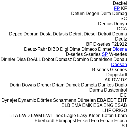
Deckel
FP
KF
Defum
Degen
Delta
Demag
SC
Denios
Denyo
DCA
Depco
Deprag
Desta
Detasis
Detroit Diesel
Detroit
Deuma
Deutz
BF
D-series
F2L912
Deutz-Fahr
DiBO
Digi
Dima
Dimeco
Dimter
Diosna
D-series
S-series
SP
W-series
Dirinler
Disa
DoALL
Dobot
Domasz
Domino
Donaldson
Donau
Doosan
B-series
G-series
Doppstadt
AK
DW
DZ
Dorin
Downs
Dreher
Driam
Dumek
Dumeta
Dunkes
Duplo
Durma
Dustcontrol
DC
Dynajet
Dynamic
Dörries Scharmann
Dürselen
EBA
EDT
EHT
ELB
EMA
EMK
ESA ENG
ESAB
LHF
ORIGO
ETA
EWD
EWM
EWT Inox
Eagle
Easy-Kleen
Eaton
Ebara
Eberhardt
Ebmpapst
Eckert
Eco
Ecoair
Ecoca
SJ