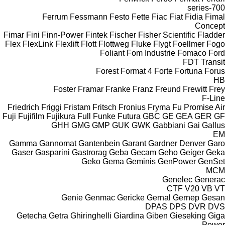
700-series
Ferrum
Fessmann
Festo
Fette
Fiac
Fiat
Fidia
Fimal
Concept
Fimar
Fini
Finn-Power
Fintek
Fischer
Fisher Scientific
Fladder
Flex
FlexLink
Flexlift
Flott
Flottweg
Fluke
Flygt
Foellmer
Fogo
Foliant
Fom Industrie
Fomaco
Ford
FDT
Transit
Forest
Format 4
Forte
Fortuna
Forus
HB
Foster
Framar
Franke
Franz
Freund
Frewitt
Frey
F-Line
Friedrich
Friggi
Fristam
Fritsch
Fronius
Fryma
Fu Promise Air
Fuji
Fujifilm
Fujikura
Full
Funke
Futura
GBC
GE
GEA
GER
GF
GHH
GMG
GMP
GUK
GWK
Gabbiani
Gai
Gallus
EM
Gamma
Gannomat
Gantenbein
Garant
Gardner Denver
Garo
Gaser
Gasparini
Gastrorag
Geba
Gecam
Geho
Geiger
Geka
Geko
Gema
Geminis
GenPower
GenSet
MCM
Genelec
Generac
CTF
V20
VB
VT
Genie
Genmac
Gericke
Gernal
Gernep
Gesan
DPAS
DPS
DVR
DVS
Getecha
Getra
Ghiringhelli
Giardina
Giben
Gieseking
Giga
Power