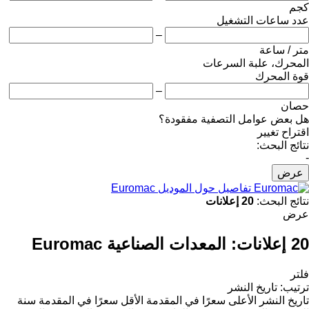
كجم
عدد ساعات التشغيل
–
متر / ساعة
المحرك، علبة السرعات
قوة المحرك
–
حصان
هل بعض عوامل التصفية مفقودة؟
اقتراح تغيير
نتائج البحث:
-
عرض
تفاصيل حول الموديل Euromac
نتائج البحث:
20 إعلانات
عرض
20 إعلانات:
المعدات الصناعية Euromac
فلتر
ترتيب
:
تاريخ النشر
تاريخ النشر
الأعلى سعرًا في المقدمة
الأقل سعرًا في المقدمة
سنة