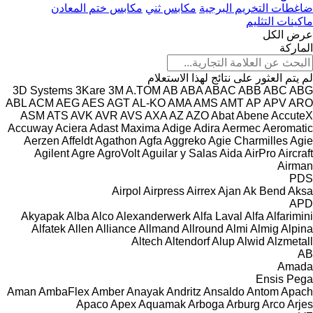
ضاغطات التخريم البرجية
مكابس ثني
مكابس ختم المعادن
ماكينات التثليم
عرض الكل
الماركة
لم يتم العثور على نتائج لهذا الاستعلام
3D Systems
3Kare
3M
A.TOM
AB
ABA
ABAC
ABB
ABC
ABG
ABL
ACM
AEG
AES
AGT
AL-KO
AMA
AMS
AMT
AP
APV
ARO
ASM
ATS
AVK
AVR
AVS
AXA
AZ
AZO
Abat
Abene
AccuteX
Accuway
Aciera
Adast Maxima
Adige
Adira
Aermec
Aeromatic
Aerzen
Affeldt
Agathon
Agfa
Aggreko
Agie Charmilles
Agie
Agilent
Agre
AgroVolt
Aguilar y Salas
Aida
AirPro
Aircraft
Airman
PDS
Airpol
Airpress
Airrex
Ajan
Ak Bend
Aksa
APD
Akyapak
Alba
Alco
Alexanderwerk
Alfa Laval
Alfa
Alfarimini
Alfatek
Allen
Alliance
Allmand
Allround
Almi
Almig
Alpina
Altech
Altendorf
Alup
Alwid
Alzmetall
AB
Amada
Ensis
Pega
Aman
AmbaFlex
Amber
Anayak
Andritz
Ansaldo
Antom
Apach
Apaco
Apex
Aquamak
Arboga
Arburg
Arco
Arjes