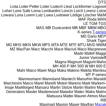
DTS
Lista
Lister Petter
Lister
Liutech
Lleal
Lockformer
Logosol
Loher
Loire Safe
Loma
Lombardini
Loncin
Lorch
Lorenz
Lotze
Lowara
Luna
Lurem
Lutz
Luwa
Luxtower
Lödige
Lüscher
M&M
MAF Roda
MAN
LE
TGM
TGS
MAS
MB Dustcontrol
MB
MBF
MBM
MBO
K-series
T-series
MD Dario
MEP
Shark
Tiger
MG
MHS
MKN
MKW
MPS
MTA
MTE
MTF
MTU
MVD
MWM
MZ
MacPan
Macc
Macchi
Mace
Maciuś
Maco
Macpresse
Mado
Mafell
Maggi
Junior
Variosteff
Magna
Magnum
Magurit
Maho
MH 400 P
MH 500 W
MH 600 E
Mahr
Maico
Maier
Maja
Maka
Makino
Makita
Manitou
MT
P-series
Mannesmann
Manroland
Mantech
Manurhin
Maraldi
Marchesini
Marco
Marel
Marelli Motori
Mareno
Mark
Markem-
Imaje
Markforged
Marsanz
Martin Stolze
Martin
Martini
Mase
Generators
Master
Masterwood
Matador
Matec
Matra
Matrix
Matsuura
Mattei
Maurer-Atmos
Max
RB
Maximart
Maxion
Mayer
Mayfran
Mazak