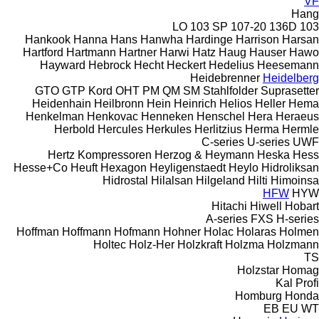
VF
Hang
103 SP
107-20
136D
103 LO
Hankook
Hanna
Hans
Hanwha
Hardinge
Harrison
Harsan
Hartford
Hartmann
Hartner
Harwi
Hatz
Haug
Hauser
Hawo
Hayward
Hebrock
Hecht
Heckert
Hedelius
Heesemann
Heidebrenner
Heidelberg
GTO
GTP
Kord
OHT
PM
QM
SM
Stahlfolder
Suprasetter
Heidenhain
Heilbronn
Hein
Heinrich
Helios
Heller
Hema
Henkelman
Henkovac
Henneken
Henschel
Hera
Heraeus
Herbold
Hercules
Herkules
Herlitzius
Herma
Hermle
C-series
U-series
UWF
Hertz Kompressoren
Herzog & Heymann
Heska
Hess
Hesse+Co
Heuft
Hexagon
Heyligenstaedt
Heylo
Hidroliksan
Hidrostal
Hilalsan
Hilgeland
Hilti
Himoinsa
HFW
HYW
Hitachi
Hiwell
Hobart
A-series
FXS
H-series
Hoffman
Hoffmann
Hofmann
Hohner
Holac
Holaras
Holmen
Holtec
Holz-Her
Holzkraft
Holzma
Holzmann
TS
Holzstar
Homag
Kal
Profi
Homburg
Honda
EB
EU
WT