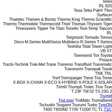
Terex
RL
820
Tesa
Tetra Pak®
Tfon
Surfacer
Thaletec
Theisen & Bonitz
Thermo King
Thermo Scientific
Thermo
Thermobile
Thermocold
Thiel
Thomas
Thyssen
Tiger
Timesavers
Tipper Tie
Titan
Tonello
Tool-Temp
Topcon
RL
Torgmash
Tornado
Tornos
Deco
M-Series
MultiSwiss
Multideco
R-Series
T-Series
Toshiba
Total
Tower Light
VB
VT
Townsend
Tox
Toyota
Proace
Tracto-Technik
Trak-Met
Trane
Tranemo
Transfluid
Transmatic
Transnorm
Transpak
Traub
TNK
TNL
Treif
Trennjaeger
Trens
Tria
Trime
X-BOX
X-CHAIN
X-ECO
X-HYBRID
X-POLE
X-SOLAR
Trimill
Triumph
Trotec
Trox
True
T 23F
TM 52
TS 23G 2
Trumpf
TruLaser
TruMatic
TrumaBend
Tschudin
Tsugami
Tsurumi
Turbo
TyreON
T600
T650M2
T700
T1000
TC
TL
TSC