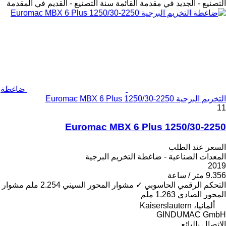
التصنيع - الجديد في مقدمة القائمة
سنة التصنيع - القديم في المقدمة
ضاغطة
التخريم البرجية Euromac MBX 6 Plus 1250/30-2250
11
Euromac MBX 6 Plus 1250/30-2250
السعر عند الطلب
المعدات الصناعية - ضاغطة التخريم البرجية
2019
9.356 متر / ساعة
التحكم الرقمي الحاسوبي
✓
مشوار المحور السيني
2.254 ملم
مشوار
المحور الصادي
1.263 ملم
ألمانيا، Kaiserslautern
GINDUMAC GmbH
الاتصال بالبائع