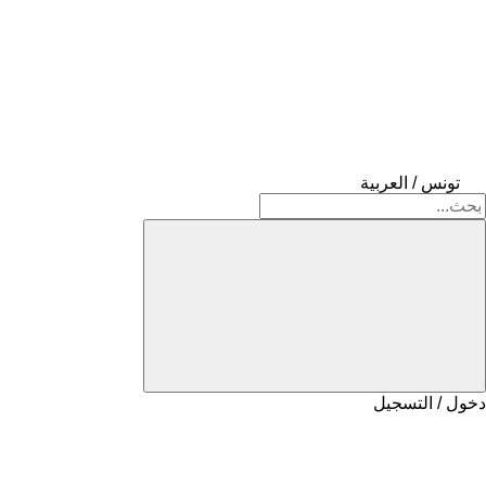
تونس / العربية
دخول / التسجيل