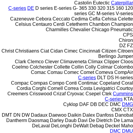
Castolin Eutectic
Caterpillar
C-series
DE
D series
E-series
G-
365
330
320
315
160
120
series
GC
M-series
V-series
Cazeneuve
Cebora
Ceccato
Cedima
Cefla
Cehisa
Celette
Celsius
Centauro
Cerdi
Cetetherm
Chambon
Champion
Charmilles
Chevalier
Chicago Pneumatic
CPS
Chiron
DZ
FZ
Christ
Christiaens
Ciat
Cidan
Cimec
Cincinnati
Citizen
Citroen
Berlingo
Jumper
Clark
Clemco
Clever
Climaveneta
Climax
Clipper
Cloos
Coelmo
Colchester
Collette
Collin
Colly
Colmar
Colombo
Comac
Comau
Comec
Comet
Comeva
CompAir
C-series
DLT
DS
H-series
Compac
Compas
Compo
Conti
Contimac
Copeland
Coral
Cordia
Corghi
Cornell
Correa
Costa Levigatrici
Courtoy
Creemers
Crisswood
Crizaf
Cryovac
Csepel
Ctek
Cummins
C-series
KTA
Cyklop
DAF
DB
DEC
DMC
DMG
CMX
CTX
DMT
DN
DW
Dadaux
Daewoo
Daikin
Dalex
Danfoss
Danobat
Dantherm
Daosmaq
Darley
Daub
Davi
De Dietrich
De Lama
DeLaval
DeLonghi
DeWalt
Debag
Deckel Maho
DMC
DMU