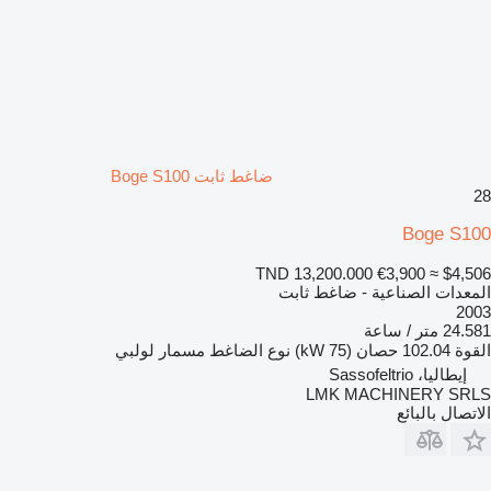
ضاغط ثابت Boge S100
28
Boge S100
TND 13,200.000
€3,900
≈ $4,506
المعدات الصناعية - ضاغط ثابت
2003
24.581 متر / ساعة
القوة
102.04 حصان (75 kW)
نوع الضاغط
مسمار لولبي
إيطاليا، Sassofeltrio
LMK MACHINERY SRLS
الاتصال بالبائع