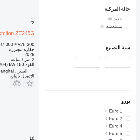
8045
350
8050
365
حالة المركبة
8052
374
جديد
22
8055
375
مستعملة
8056
390
omlion ZE245G
8060
395
87,000
≈ €75,300
8065
416
سنة التصنيع
حفارة مجنزرة
8080
420
2026
2 متر / ساعة
8085
422
–
القوة
150 kW (204 حصان)
424
JS
الصين، Shanghai
الاتصال بالبائع
426
JZ
NXT
428
430
432
يورو
434
Euro 1
438
Euro 2
444
Euro 4
C-series
Euro 5
D series
18