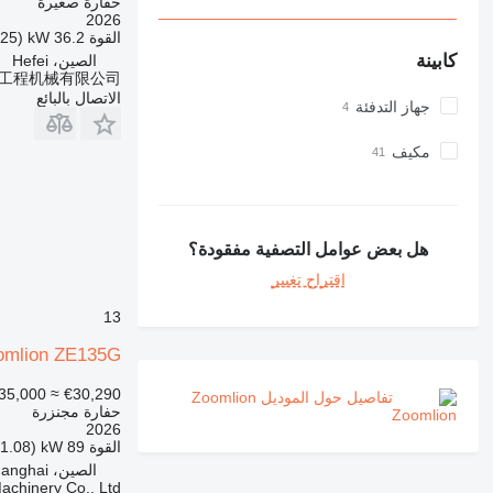
حفارة صغيرة
2026
القوة
36.2 kW (49.25 حصان)
كابينة
الصين، Hefei
d 合肥朴凡工程机械有限公司
الاتصال بالبائع
جهاز التدفئة
مكيف
هل بعض عوامل التصفية مفقودة؟
اقتراح تغيير
13
omlion ZE135G
35,000
≈ €30,290
تفاصيل حول الموديل Zoomlion
حفارة مجنزرة
2026
القوة
89 kW (121.08 حصان)
الصين، Shanghai
achinery Co., Ltd