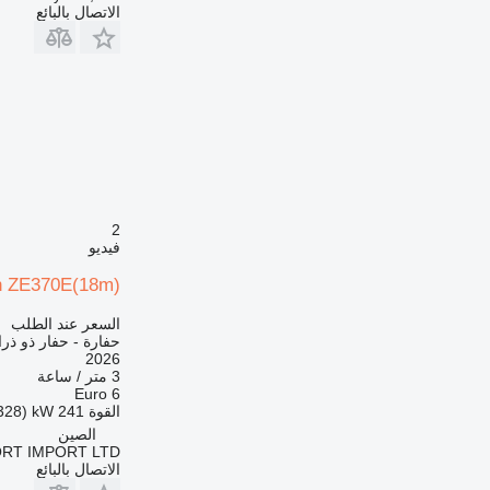
الاتصال بالبائع
2
فيديو
n ZE370E(18m)
السعر عند الطلب
حفارة - حفار ذو ذرا
2026
3 متر / ساعة
Euro 6
القوة
241 kW (328 حصان)
الصين
RT IMPORT LTD.
الاتصال بالبائع