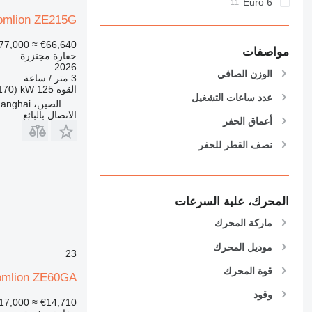
Euro 6
E-series
omlion ZE215G
F-series
GC
77,000
≈ €66,640
مواصفات
حفارة مجنزرة
M-series
2026
الوزن الصافي
MH
3 متر / ساعة
القوة
125 kW (170 حصان)
NR
عدد ساعات التشغيل
الصين، Shanghai
PC
الاتصال بالبائع
أعماق الحفر
V-series
نصف القطر للحفر
المحرك، علبة السرعات
ماركة المحرك
موديل المحرك
23
قوة المحرك
omlion ZE60GA
وقود
17,000
≈ €14,710