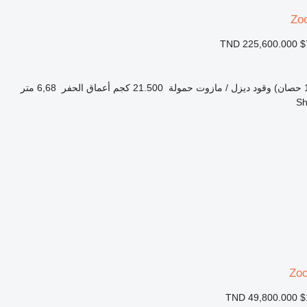
Zo
TND 225,600.000
$
وقود
ديزل / مازوت
حمولة
21.500 كجم
أعماق الحفر
6,68 متر
Zo
TND 49,800.000
$