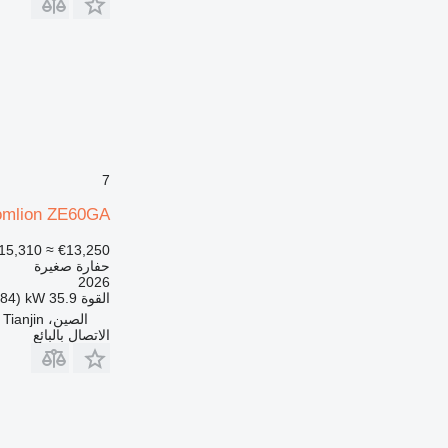
7
omlion ZE60GA
15,310
≈ €13,250
حفارة صغيرة
2026
القوة
35.9 kW (48.84 حصان)
الصين، Tianjin
الاتصال بالبائع