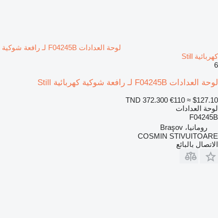
لوحة العدادات F04245B لـ رافعة شوكية
كهربائية Still
6
لوحة العدادات F04245B لـ رافعة شوكية كهربائية Still
TND 372.300
€110
≈ $127.10
لوحة العدادات
F04245B
رومانيا، Braşov
COSMIN STIVUITOARE
الاتصال بالبائع