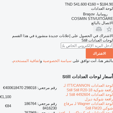
TND 541.600
€160
≈ $184.90
لوحة العدادات
رومانيا، Braşov
COSMIN STIVUITOARE
الاتصال بالبائع
الاشتراك في الحصول على إعلانات جديدة منشورة في هذا القسم
لوحات العدادات
Still
الاشتراك
بالنقر هنا، أنت توافق على
سياسة الخصوصية
و
اتفاقية المستخدم
.
أسعار لوحات العدادات Still
لوحة العدادات ITT/CANNON لـ
رقم مرجعي: 298018 618470
€400
رافعة شوكية Still Still R20-18
لوحة العدادات Still 4492604 لـ
€1,100
رافعة شوكية ديزل
لوحة العدادات Wagner لـ مرفاع
رقم مرجعي: 186764
€84
شوكي Still FM20
8416230
لوحة العدادات إي كيه-إكس لـ رافعة
رقم مرجعي: 767969