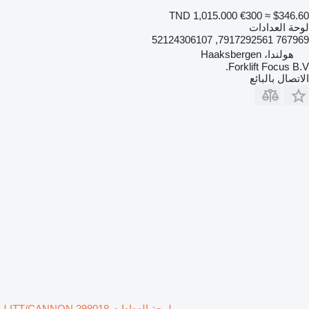
TND 1,015.000
€300
≈ $346.60
لوحة العدادات
767969 7917292561, 52124306107
هولندا، Haaksbergen
Forklift Focus B.V.
الاتصال بالبائع
لوحة العدادات ITT/CANNON 298018 لـ