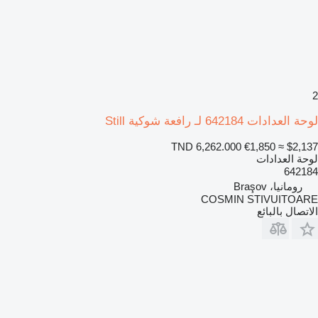
2
لوحة العدادات 642184 لـ رافعة شوكية Still
TND 6,262.000
€1,850
≈ $2,137
لوحة العدادات
642184
رومانيا، Braşov
COSMIN STIVUITOARE
الاتصال بالبائع