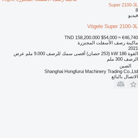
Super 2100-3L
8
فيديو
Vögele Super 2100-3L
TND 158,200.000
$54,000
≈ €46,740
ماكينة رصف الأسفلت المجنزرة
2021
القوة
186 kW (253 حصان)
أقصى سمك للرصف
9.000 ملم
عرض
الرصف
300 ملم
الصين
Shanghai Hongfurui Machinery Trading Co.,Ltd
الاتصال بالبائع