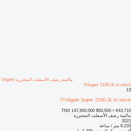
ماكينة رصف الأسفلت المجنزرة Vögele
Super 2100-3L in stock!!!
13
Vögele Super 2100-3L in stock!!!
TND 147,900.000
$50,500
≈ €43,710
ماكينة رصف الأسفلت المجنزرة
2021
6.233 متر / ساعة
أقصى سمك للرصف
1.200 ملم