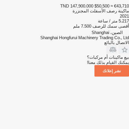
TND 147,900.000
$50,500
≈ €43,710
ماكينة رصف الأسفلت المجنزرة
2021
5.217 متر / ساعة
أقصى سمك للرصف
7.500 ملم
الصين، Shanghai
Shanghai Hongfurui Machinery Trading Co., Ltd
الاتصال بالبائع
بيع ماكينات أم مركبات؟
يمكنك القيام بذلك معنا!
نشر إعلانك