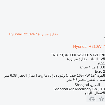
حفارة مجنزرة Hyundai R210W-7
7
Hyundai R210W-7
TND 73,340.000
$25,000
≈ €21,670
آلات البناء - حفارة مجنزرة
2021
1.500 متر / ساعة
Euro 2
القوة
124 kW (169 حصان)
وقود
ديزل / مازوت
أعماق الحفر
6,38 متر
نصف القطر للحفر
9,9 متر
الصين، Shanghai
Shanghai Aite Machinery Co.,LTD
الاتصال بالبائع