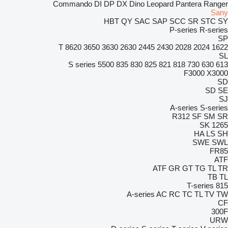
Commando
DI
DP
DX
Dino
Leopard
Pantera
Ranger
Sany
HBT
QY
SAC
SAP
SCC
SR
STC
SY
P-series
R-series
SP
8620 T
3650
3630
2630
2445
2430
2028
2024
1622
SL
S series
5500
835
830
825
821
818
730
630
613
F3000
X3000
SD
SD
SE
SJ
A-series
S-series
R312
SF
SM
SR
SK
1265
HA
LS
SH
SWE
SWL
FR85
ATF
ATF
GR
GT
TG
TL
TR
TB
TL
T-series
815
A-series
AC
RC
TC
TL
TV
TW
CF
300F
URW