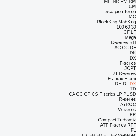
MH
NR
PM
RM
CM
Scorpion
Torion
MC
BlockKing
MobKing
100
60
30
CF
LF
Mega
D-series
RH
AC
CC
DF
DK
DX
F-series
JCPT
JT
R-series
Framax
Frami
DH
DL
DX
TD
CA
CC
CP
CS
F series
LP
PL
SD
R-series
AirROC
W-series
ER
Compact
Turbomix
ATF
F-series
RTF
FL
EX
FB
FD
FH
FR
W-series