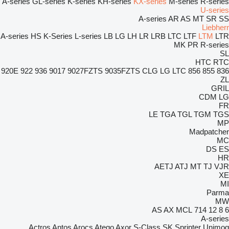
A-series
GL-series
K-series
KH-series
KX-series
M-series
R-series
U-series
A-series
AR
AS
MT
SR
SS
Liebherr
A-series
HS
K-Series
L-series
LB
LG
LH
LR
LRB
LTC
LTF
LTM
LTR
MK
PR
R-series
SL
HTC
RTC
920E
922
936
9017
9027FZTS
9035FZTS
CLG
LG
LTC
856
855
836
ZL
GRIL
CDM
LG
FR
LE
TGA
TGL
TGM
TGS
MP
Madpatcher
MC
DS
ES
HR
AETJ
ATJ
MT
TJ
VJR
XE
MI
Parma
MW
AS
AX
MCL
714
12
8
6
A-series
Actros
Antos
Arocs
Atego
Axor
S-Class
SK
Sprinter
Unimog