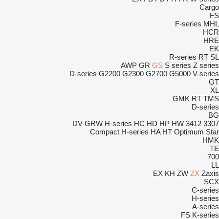
Cargo
FS
F-series
MHL
HCR
HRE
EK
R-series
RT
SL
AWP
GR
GS
S series
Z series
D-series
G2200
G2300
G2700
G5000
V-series
GT
XL
GMK
RT
TMS
D-series
BG
DV
GRW
H-series
HC
HD
HP
HW
3412
3307
Compact
H-series
HA
HT
Optimum
Star
HMK
TE
700
LL
EX
KH
ZW
ZX
Zaxis
SCX
C-series
H-series
A-series
FS
K-series