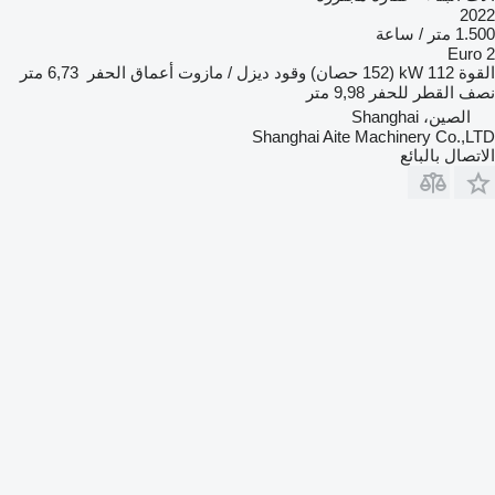
2022
1.500 متر / ساعة
Euro 2
القوة
112 kW (152 حصان)
وقود
ديزل / مازوت
أعماق الحفر
6,73 متر
نصف القطر للحفر
9,98 متر
الصين، Shanghai
Shanghai Aite Machinery Co.,LTD
الاتصال بالبائع