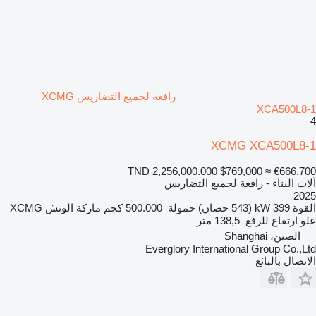
رافعة لجميع التضاريس XCMG
XCA500L8-1
4
XCMG XCA500L8-1
TND 2,256,000.000
$769,000
≈ €666,700
آلات البناء - رافعة لجميع التضاريس
2025
القوة
399 kW (543 حصان)
حمولة
500.000 كجم
ماركة الونش
XCMG
علو ارتفاع للرفع
138,5 متر
الصين، Shanghai
Everglory International Group Co.,Ltd
الاتصال بالبائع