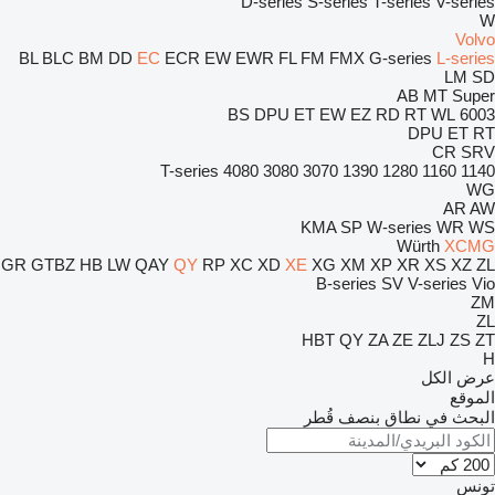
D-series
S-series
T-series
V-series
W
Volvo
BL
BLC
BM
DD
EC
ECR
EW
EWR
FL
FM
FMX
G-series
L-series
LM
SD
AB
MT
Super
BS
DPU
ET
EW
EZ
RD
RT
WL
6003
DPU
ET
RT
CR
SRV
T-series
4080
3080
3070
1390
1280
1160
1140
WG
AR
AW
KMA
SP
W-series
WR
WS
Würth
XCMG
GR
GTBZ
HB
LW
QAY
QY
RP
XC
XD
XE
XG
XM
XP
XR
XS
XZ
ZL
B-series
SV
V-series
Vio
ZM
ZL
HBT
QY
ZA
ZE
ZLJ
ZS
ZT
H
عرض الكل
الموقع
البحث في نطاق بنصف قُطر
تونس