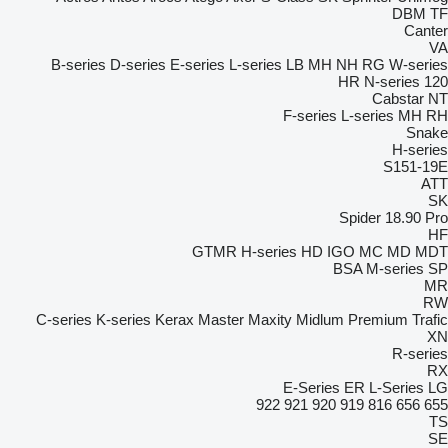
DBM
TF
Canter
VA
B-series
D-series
E-series
L-series
LB
MH
NH
RG
W-series
HR
N-series
120
Cabstar
NT
F-series
L-series
MH
RH
Snake
H-series
S151-19E
ATT
SK
Spider 18.90 Pro
HF
GTMR
H-series
HD
IGO
MC
MD
MDT
BSA
M-series
SP
MR
RW
C-series
K-series
Kerax
Master
Maxity
Midlum
Premium
Trafic
XN
R-series
RX
E-Series
ER
L-Series
LG
922
921
920
919
816
656
655
TS
SE