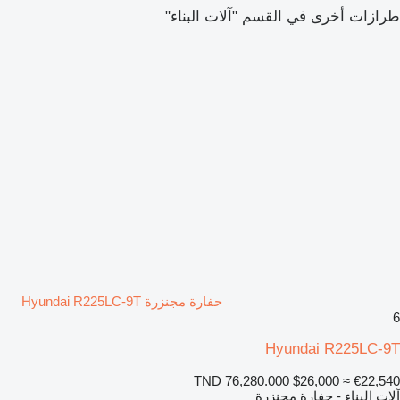
طرازات أخرى في القسم "آلات البناء"
حفارة مجنزرة Hyundai R225LC-9T
6
Hyundai R225LC-9T
TND 76,280.000
$26,000
≈ €22,540
آلات البناء - حفارة مجنزرة