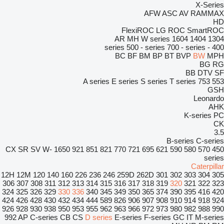
X-Series
AFW
ASC
AV
RAMMAX
HD
FlexiROC
LG
ROC
SmartROC
AR
MH
W series
1604
1404
1304
500 - series
700 - series
400 - series
BC
BF
BM
BP
BT
BVP
BW
MPH
BG
RG
BB
DTV
SF
A series
E series
S series
T series
753
553
GSH
Leonardo
AHK
K-series
PC
CK
3.5
B-series
C-series
CX
SR
SV
W-
1650
921
851
821
770
721
695
621
590
580
570
450
series
Caterpillar
12H
12M
120
140
160
226
236
246
259D
262D
301
302
303
304
305
306
307
308
311
312
313
314
315
316
317
318
319
320
321
322
323
324
325
326
329
330
336
340
345
349
350
365
374
390
395
416
420
424
426
428
430
432
434
444
589
826
906
907
908
910
914
918
924
926
928
930
938
950
953
955
962
963
966
972
973
980
982
988
990
992
AP
C-series
CB
CS
D series
E-series
F-series
GC
IT
M-series