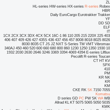
ZL
HL-series
HW-series
HX-series
R-series
Robex
HBR
Daily
EuroCargo
Eurotrakker
Trakker
YF
DD
SD
ELF
IT
1CX
2CX
3CX
3DX
4CX
5CX
16C-1
86
110
205
215
220X
225
403
406
407
409
426
427
435S
436
437
456
457
8008
8018
8025
8026
8030
8035
CT
JS
JZ
NXT
S-Series
TM
VMT
Vibromax
340AJ
450
460
520
600
660
680
800
860
1230
1250
1350
1930
10
1932
2030
2630
2646
3246
3369
3394
4069
4394
E-series
Liftlux
Pecolift
R-series
Toucan
CT
HT
KV
SPX
410
PM
KR
NK
KR
KM
CKE
RK
SK
7150
7055
Komatsu
D series
GD
PC
PW
SK
WA
WB
Allrad
KL
KT
5075
5065
5050
5035
KMK