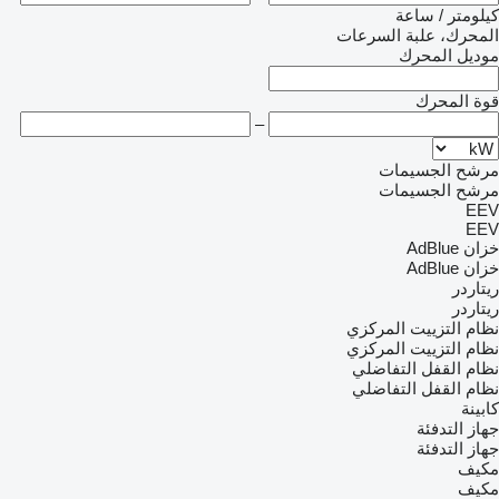
كيلومتر / ساعة
المحرك، علبة السرعات
موديل المحرك
قوة المحرك
–
مرشح الجسيمات
مرشح الجسيمات
EEV
EEV
خزان AdBlue
خزان AdBlue
ريتاردر
ريتاردر
نظام التزييت المركزي
نظام التزييت المركزي
نظام القفل التفاضلي
نظام القفل التفاضلي
كابينة
جهاز التدفئة
جهاز التدفئة
مكيف
مكيف