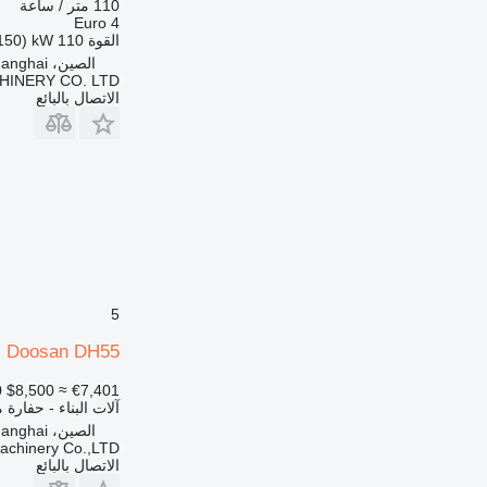
110 متر / ساعة
Euro 4
القوة
110 kW (150 حصان)
الصين، Shanghai
HINERY CO. LTD
الاتصال بالبائع
5
Doosan DH55
0
$8,500
≈ €7,401
آلات البناء - حفارة 
الصين، Shanghai
Machinery Co.,LTD
الاتصال بالبائع