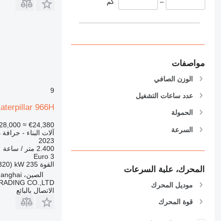
–
كم
390
395
416
420
424
مواصفات
426
الوزن الصافي
428
9
430
عدد ساعات التشغيل
432
aterpillar 966H
الحمولة
434
28,000
≈ €24,380
السرعة
444
آلات البناء - جرافة
2023
589
2.400 متر / ساعة
826
Euro 3
القوة
235 kW (320 حصان)
906
المحرك، علبة السرعات
الصين، Shanghai
907
RADING CO.,LTD
موديل المحرك
908
الاتصال بالبائع
910
قوة المحرك
914