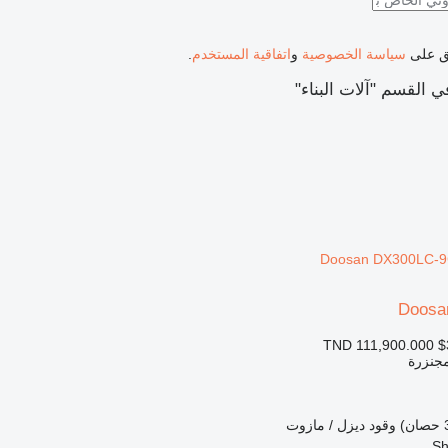
فق على
سياسة الخصوصية
و
اتفاقية المستخدم
.
القسم "آلات البناء"
Doosa
TND 111,900.000
$
مجنزرة
وقود
ديزل / مازوت