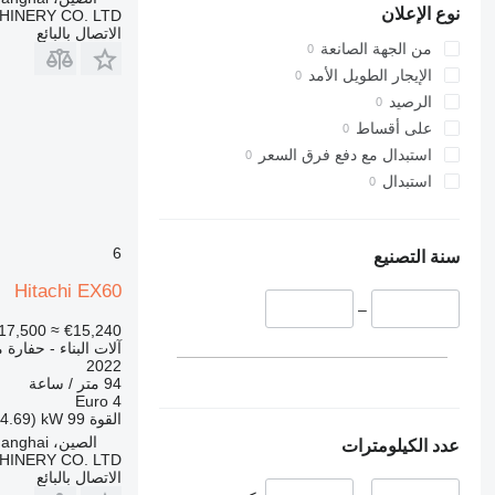
نوع الإعلان
HINERY CO. LTD
Liftlux
8008
317
الاتصال بالبائع
Pecolift
8018
318
من الجهة الصانعة
R-series
8025
319
الإيجار الطويل الأمد
Toucan
8026
320
الرصيد
8030
321
على أقساط
8035
322
استبدال مع دفع فرق السعر
323
CT
استبدال
324
JS
325
JZ
6
NXT
326
سنة التصنيع
S-Series
329
Hitachi EX60
330
TM
–
17,500
≈ €15,240
VMT
336
آلات البناء - حفارة 
Vibromax
340
2022
94 متر / ساعة
345
Euro 4
349
القوة
99 kW (134.69 حصان)
350
الصين، Shanghai
عدد الكيلومترات
HINERY CO. LTD
365
الاتصال بالبائع
374