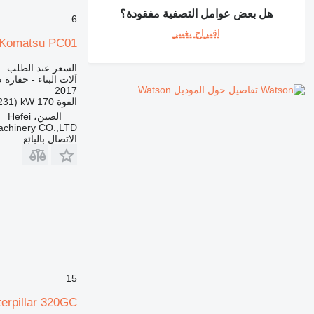
990
هل بعض عوامل التصفية مفقودة؟
6
992
اقتراح تغيير
Komatsu PC01
AP
C-series
السعر عند الطلب
CB
آلات البناء - حفارة 
تفاصيل حول الموديل Watson
2017
CS
القوة
170 kW (231 حصان)
D series
الصين، Hefei
achinery CO.,LTD
E-series
الاتصال بالبائع
F-series
GC
IT
M-series
MH
NR
PM
RM
15
V-series
erpillar 320GC