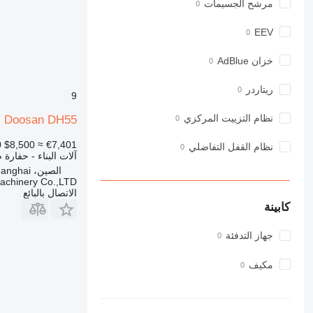
مرشح الجسيمات
918
920
EEV
924
926
خزان AdBlue
928
930
ريتاردر
9
931
نظام التزييت المركزي
Doosan DH55
938
950
0
$8,500
≈ €7,401
نظام القفل التفاضلي
آلات البناء - حفارة 
953
الصين، Shanghai
955
Machinery Co.,LTD
962
الاتصال بالبائع
كابينة
963
966
جهاز التدفئة
972
973
مكيف
980
982
988