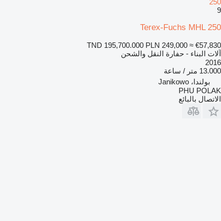
250
9
Terex-Fuchs MHL 250
TND 195,700.000
PLN 249,000
≈ €57,830
آلات البناء - حفارة النقل والشحن
2016
13.000 متر / ساعة
بولندا، Janikowo
PHU POLAK
الاتصال بالبائع