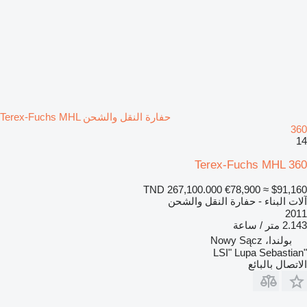
حفارة النقل والشحن Terex-Fuchs MHL
360
14
Terex-Fuchs MHL 360
TND 267,100.000
€78,900
≈ $91,160
آلات البناء - حفارة النقل والشحن
2011
2.143 متر / ساعة
بولندا، Nowy Sącz
"LSI" Lupa Sebastian
الاتصال بالبائع