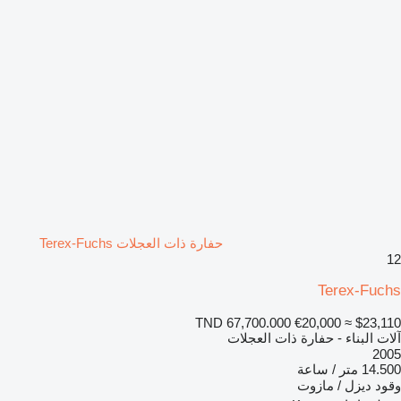
حفارة ذات العجلات Terex-Fuchs
12
Terex-Fuchs
TND 67,700.000
€20,000
≈ $23,110
آلات البناء - حفارة ذات العجلات
2005
14.500 متر / ساعة
وقود
ديزل / مازوت