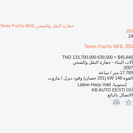
حفارة النقل والشحن Terex-Fuchs MHL
350
24
Terex-Fuchs MHL 350
TND 133,700.000
€39,500
≈ $45,640
آلات البناء - حفارة النقل والشحن
2007
17.789 متر / ساعة
القوة
148 kW (201 حصان)
وقود
ديزل / مازوت
إستونيا، Lääne-Harju Vald
KB AUTO EESTI OÜ
الاتصال بالبائع