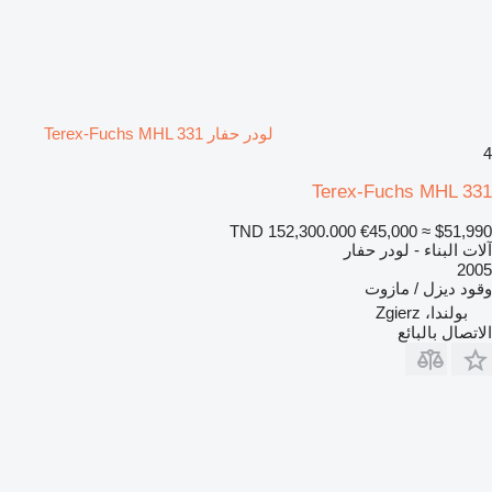
لودر حفار Terex-Fuchs MHL 331
4
Terex-Fuchs MHL 331
TND 152,300.000
€45,000
≈ $51,990
آلات البناء - لودر حفار
2005
وقود
ديزل / مازوت
بولندا، Zgierz
الاتصال بالبائع