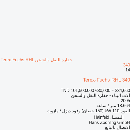
حفارة النقل والشحن Terex-Fuchs RHL
340
14
Terex-Fuchs RHL 340
TND 101,500.000
€30,000
≈ $34,660
آلات البناء - حفارة النقل والشحن
2005
18.664 متر / ساعة
القوة
110 kW (150 حصان)
وقود
ديزل / مازوت
النمسا، Hainfeld
Hans Zöchling GmbH
الاتصال بالبائع