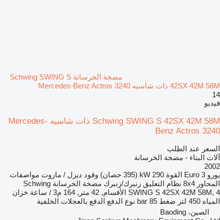
مضخة الخرسانة Schwing SWING S
42SX 42M 58M ذات شاسيه Mercedes-Benz Actros 3240
14
فيديو
Schwing SWING S 42SX 42M 58M ذات شاسيه Mercedes-
Benz Actros 3240
السعر عند الطلب
آلات البناء - مضخة الخرسانة
2002
يورو
Euro 3
القوة
290 kW (395 حصان)
وقود
ديزل / مازوت
مواصفات
المحاور
8x4
نظام التعليق
زنبرك/زنبرك
مضخة الخرسانة
Schwing
SWING S 42SX 42M 58M, 4 الأقسام, 42 متر, 164 م3 / ساعة
خزان
المياه
450 لتر
ضغط
85 bar
نوع الدفع
الدفع بالعجلات الخلفية
الصين، Baoding