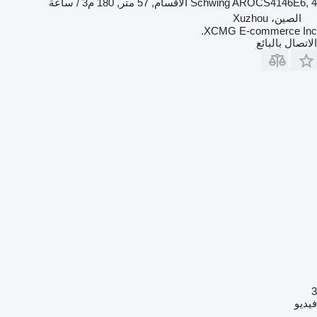
Schwing AROCS4146E6, 4 الأقسام, 57 متر, 180 م3 / ساعة
الصين، Xuzhou
XCMG E-commerce Inc.
الاتصال بالبائع
3
فيديو