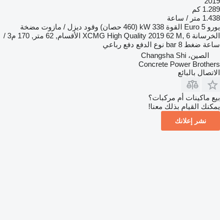
2019
1.289 كم
1.438 متر / ساعة
يورو
Euro 5
القوة
338 kW (460 حصان)
وقود
ديزل / مازوت
مضخة
الخرسانة
XCMG High Quality 2019 62 M, 6 الأقسام, 62 متر, 170 م3 /
ساعة
ضغط
8 bar
نوع الدفع
دفع رباعي
الصين، Changsha Shi
Concrete Power Brothers
الاتصال بالبائع
بيع ماكينات أم مركبات؟
يمكنك القيام بذلك معنا!
نشر إعلانك