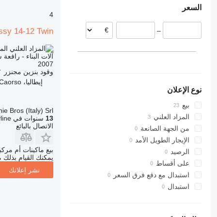
السعر
بلجيكا
435S
3369
312
SD
XR
4
هولندا
3394
313
436
XS
ssy 14-12 Twin
–
ألمانيا
4069
314
437
XZ
4394
315
456
ZL
الم
316
457
E-series
آلات البناء - رافعة
2007
Liftlux
8008
317
وقود
بنزين
مجنزر
✓
Pecolift
8018
318
إيطاليا، Caorso
نوع الإعلان
R-series
8025
319
Toucan
8026
320
بيع
hie Bros (Italy) Srl
8030
321
المزاد العلني
13
سنوات في Machineryline
322
8035
الاتصال بالبائع
من الجهة الصانعة
8055
323
الإيجار الطويل الأمد
324
CT
بيع ماكينات أم مرك
الرصيد
يمكنك القيام بذلك م
325
JS
على أقساط
نشر إعلانك
326
JZ
استبدال مع دفع فرق السعر
NXT
329
استبدال
S-Series
330
336
TM