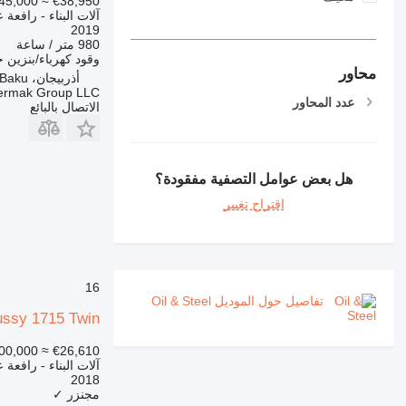
45,000
≈ €38,950
PM
آلات البناء - رافعة ع
RM
2019
980 متر / ساعة
وقود
كهرباء/بنزين
ح
محاور
أذربيجان، Baku
termak Group LLC
عدد المحاور
الاتصال بالبائع
هل بعض عوامل التصفية مفقودة؟
اقتراح تغيير
16
تفاصيل حول الموديل Oil & Steel
ussy 1715 Twin
00,000
≈ €26,610
آلات البناء - رافعة ع
2018
مجنزر
✓