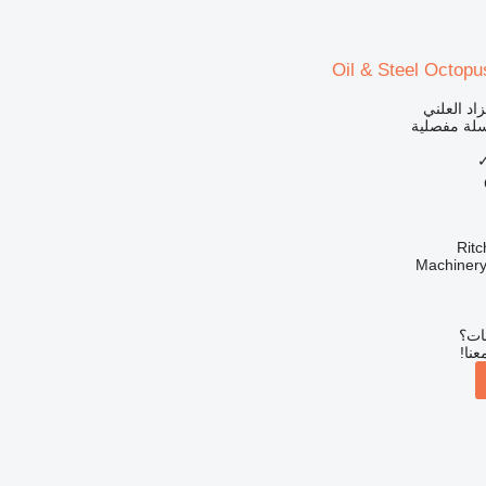
Oil & Steel Octopu
زاد العلني
 سلة مفصلية
Ritc
بات؟
عنا!