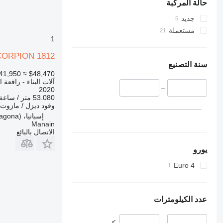
VMT
340
حالة المركبة
Vibromax
345
جديد
349
مستعملة
350
1
365
SCORPION 1812
374
سنة التصنيع
41,950
≈ $48,470
390
آلات البناء - رافعة 
395
–
2020
416
53.080 متر / ساعة
وقود
ديزل / مازوت
420
إسبانيا، Amposta (Tarragona)
424
Manain
الاتصال بالبائع
426
428
يورو
430
Euro 4
432
434
444
عدد الكيلومترات
589
826
–
كم