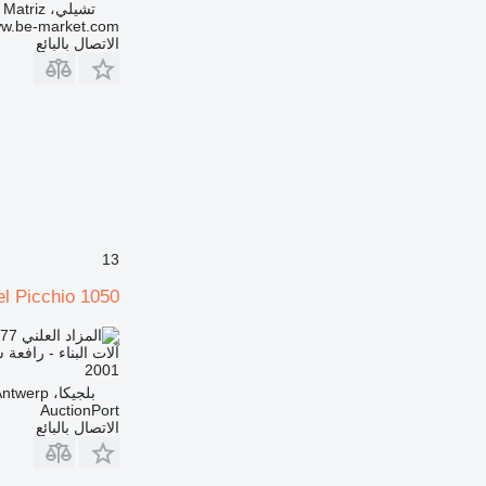
تشيلي، Casa Matriz
w.be-market.com
الاتصال بالبائع
13
el Picchio 1050
777
TND 16,920.000
آلات البناء - رافعة
2001
بلجيكا، Antwerp
AuctionPort
الاتصال بالبائع