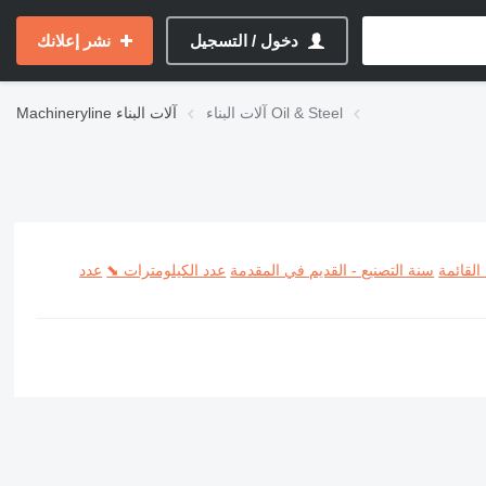
دخول / التسجيل
نشر إعلانك
آلات البناء Oil & Steel
آلات البناء
Machineryline
القائمة
سنة التصنيع - القديم في المقدمة
عدد الكيلومترات ⬊
عدد