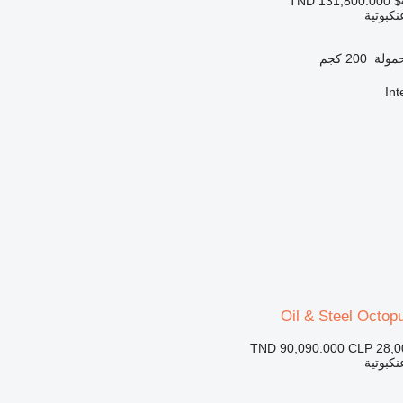
TND 131,800.000
$
نكبوتية
مولة
200 كجم
In
Oil & Steel Octop
TND 90,090.000
CLP 28,0
نكبوتية