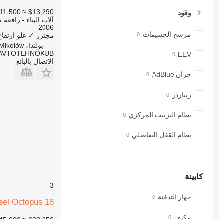
973
11,500
≈ $13,290
وقود
آلات البناء - رافعة
980
2006
982
مرشح الجسيمات
مجنزر
✓
علو ارتفاع
988
بولندا، Mikołów
AVTOTEHNOKUB
EEV
990
الاتصال بالبائع
992
خزان AdBlue
AP
C-series
ريتاردر
CB
نظام التزييت المركزي
CS
D series
نظام القفل التفاضلي
E-series
F-series
GC
IT
كابينة
3
M-series
جهاز التدفئة
MH
teel Octopus 18
NR
مكيف