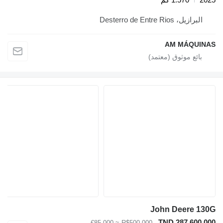
البرازيل، Desterro de Entre Rios
AM MÁQUINAS
John Deere 130G
TND 287,600.000
≈ €85,000
R$500,000