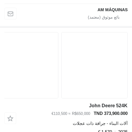
AM MÁQUINAS
John Deere 524K
TND 373,900.000
≈ €110,500
R$650,000
آلات البناء - جرافة ذات عجلات
2025
1.570 كم