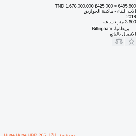
TND 1,678,000.000
£425,000
≈ €495,800
آلات البناء - ماكينة الخوازيق
2019
3.600 متر / ساعة
بريطانيا، Billingham
الاتصال بالبائع
وحدة حفر الآبار Hütte Hutte HBR 205