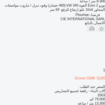
8.300 متر / ساعة
يورو
Euro 2
القوة
345 kW (469 حصان)
وقود
ديزل / مازوت
مواصفات
المحاور
10x6
علو ارتفاع للرفع
69 متر
فرنسا، Plourhan
CIE INTERNATIONAL SARL
الاتصال بالبائع
1
Grove GMK 5100
السعر عند الطلب
آلات البناء - رافعة لجميع التضاريس
2003
79.000 كم
13.300 متر / ساعة