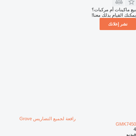
بيع ماكينات أم مركبات؟
يمكنك القيام بذلك معنا!
نشر إعلانك
رافعة لجميع التضاريس Grove
GMK7450
4
فيديو