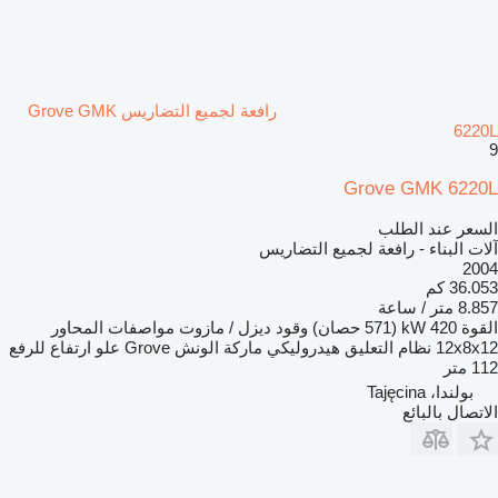
رافعة لجميع التضاريس Grove GMK
6220L
9
Grove GMK 6220L
السعر عند الطلب
آلات البناء - رافعة لجميع التضاريس
2004
36.053 كم
8.857 متر / ساعة
القوة
420 kW (571 حصان)
وقود
ديزل / مازوت
مواصفات المحاور
12x8x12
نظام التعليق
هيدروليكي
ماركة الونش
Grove
علو ارتفاع للرفع
112 متر
بولندا، Tajęcina
الاتصال بالبائع