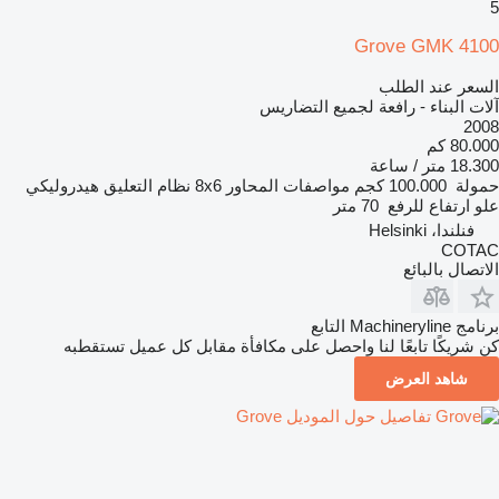
5
Grove GMK 4100
السعر عند الطلب
آلات البناء - رافعة لجميع التضاريس
2008
80.000 كم
18.300 متر / ساعة
حمولة
100.000 كجم
مواصفات المحاور
8x6
نظام التعليق
هيدروليكي
علو ارتفاع للرفع
70 متر
فنلندا، Helsinki
COTAC
الاتصال بالبائع
برنامج Machineryline التابع
كن شريكًا تابعًا لنا واحصل على مكافأة مقابل كل عميل تستقطبه
شاهد العرض
تفاصيل حول الموديل Grove