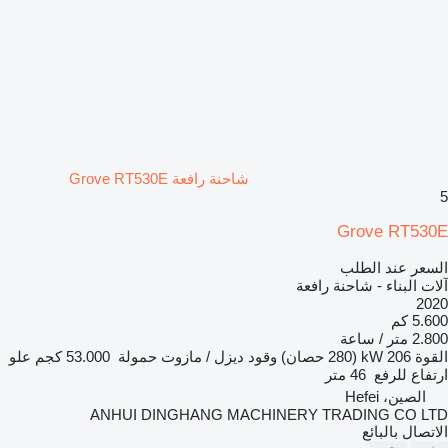
شاحنة رافعة Grove RT530E
5
Grove RT530E
السعر عند الطلب
آلات البناء - شاحنة رافعة
2020
5.600 كم
2.800 متر / ساعة
القوة
206 kW (280 حصان)
وقود
ديزل / مازوت
حمولة
53.000 كجم
علو
ارتفاع للرفع
46 متر
الصين، Hefei
ANHUI DINGHANG MACHINERY TRADING CO LTD
الاتصال بالبائع