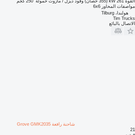
القوة
261 kW (355 حصان)
وقود
ديزل / مازوت
حمولة
250 كجم
مواصفات المحاور
6x6
هولندا، Tilburg
Tim Trucks
الاتصال بالبائع
شاحنة رافعة Grove GMK2035
21
فيديو