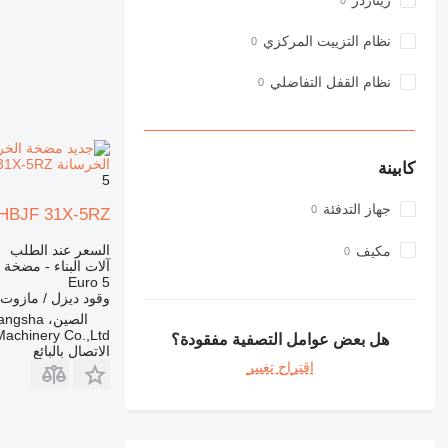
ريتاردر
973
نظام التزييت المركزي
980
982
نظام القفل التفاضلي
988
990
992
AP
الخرسانة Zoomlion pump new 31m ZLJ5200THBJF 31X-5RZ
كابينة
5
C-series
جهاز التدفئة
CB
THBJF 31X-5RZ
CS
السعر عند الطلب
مكيف
D series
آلات البناء - مضخة 
Euro 5
E-series
وقود
ديزل / مازوت
F-series
الصين، Changsha
GC
achinery Co.,Ltd
هل بعض عوامل التصفية مفقودة؟
الاتصال بالبائع
IT
اقتراح تغيير
M-series
MH
NR