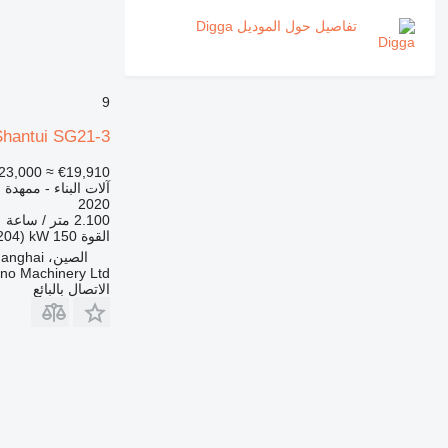
PM
تفاصيل حول الموديل Digga
RM
V-series
9
Shantui SG21-3
23,000
≈ €19,910
آلات البناء - ممهدة
2020
2.100 متر / ساعة
القوة
150 kW (204 حصان)
الصين، Shanghai
no Machinery Ltd
الاتصال بالبائع