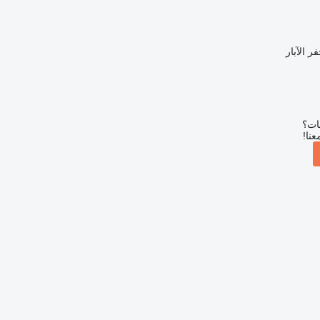
ر الآبار
بات؟
عنا!