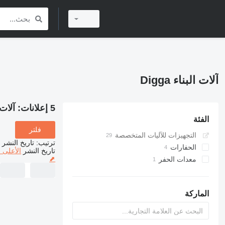
آلات البناء Digga
5 إعلانات:
آلات ال
الفئة
فلتر
التجهيزات للآليات المتخصصة
ترتيب
:
تاريخ النشر
الحفارات
تاريخ النشر
الأعلى 
⬈
معدات الحفر
حفارات الخنادق
وحدات حفر الآبار
الماركة