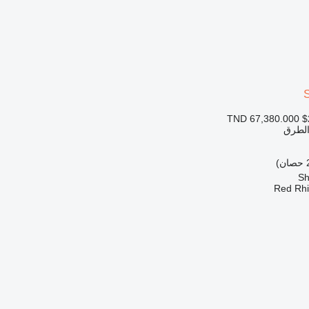
TND 67,380.000
$
 الطرق
Red Rhi