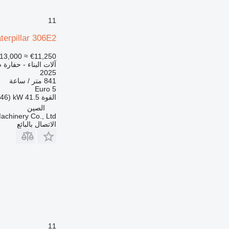
11
terpillar 306E2
13,000
≈ €11,250
آلات البناء - حفارة 
2025
841 متر / ساعة
Euro 5
القوة
41.5 kW (56.46 حصان)
الصين
chinery Co., Ltd.
الاتصال بالبائع
11