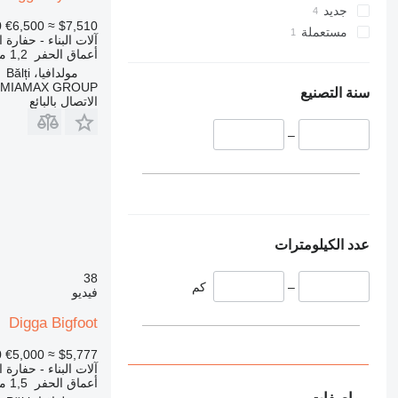
336
TM
جديد
VMT
340
0
€6,500
≈ $7,510
مستعملة
آلات البناء - حفارة 
Vibromax
345
أعماق الحفر
1,2 متر
349
مولدافيا، Bălți
MIAMAX GROUP
350
سنة التصنيع
الاتصال بالبائع
365
374
–
390
395
416
420
424
عدد الكيلومترات
426
38
428
–
كم
فيديو
430
Digga Bigfoot
432
434
0
€5,000
≈ $5,777
444
آلات البناء - حفارة 
أعماق الحفر
1,5 متر
589