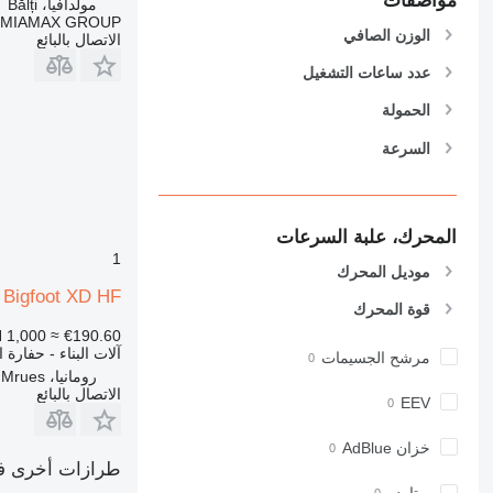
مواصفات
مولدافيا، Bălți
826
MIAMAX GROUP
الوزن الصافي
906
الاتصال بالبائع
907
عدد ساعات التشغيل
908
الحمولة
910
914
السرعة
918
924
926
المحرك، علبة السرعات
928
1
موديل المحرك
930
 Bigfoot XD HF
938
قوة المحرك
950
 1,000
≈ €190.60
آلات البناء - حفارة 
953
مرشح الجسيمات
رومانيا، Targu Mrues
955
الاتصال بالبائع
EEV
962
963
خزان AdBlue
966
طرازات أخرى في 
972