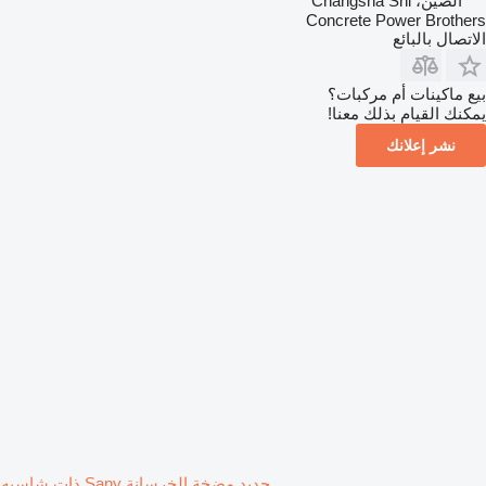
الصين، Changsha Shi
Concrete Power Brothers
الاتصال بالبائع
بيع ماكينات أم مركبات؟
يمكنك القيام بذلك معنا!
نشر إعلانك
جديد مضخة الخرسانة Sany ذات شاسيه