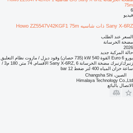
75m
6
فيديو
Sany X-6RZ ذات شاسيه Howo ZZ5547V42KGF1 75m
السعر عند الطلب
مضخة الخرسانة
2026
حالة المركبة
جديد
يورو
Euro 6
القوة
540 kW (735 حصان)
وقود
ديزل / مازوت
نظام التعليق
زنبرك/زنبرك
مضخة الخرسانة
Sany X-6RZ, 6 الأقسام, 74 متر, 180 م3 /
ساعة
خزان المياه
400 لتر
ضغط
12 bar
الصين، Changsha Shi
Himalaya Technology Co.,Ltd
الاتصال بالبائع