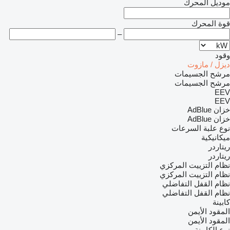
موديل المحرك
قوة المحرك
–
وقود
ديزل / مازوت
مرشح الجسيمات
مرشح الجسيمات
EEV
EEV
خزان AdBlue
خزان AdBlue
نوع علبة السرعات
ميكانيكية
ريتاردر
ريتاردر
نظام التزييت المركزي
نظام التزييت المركزي
نظام القفل التفاضلي
نظام القفل التفاضلي
كابينة
المقود الأيمن
المقود الأيمن
نوع الكابينة