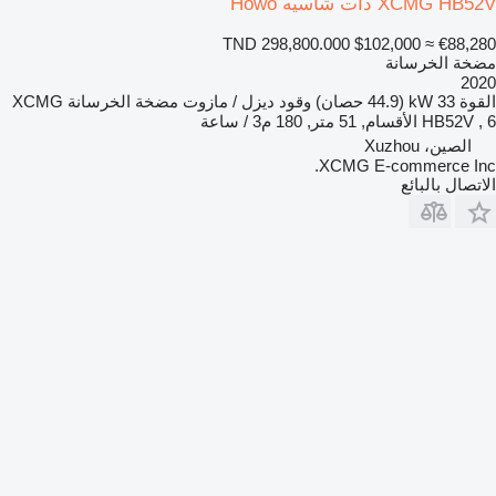
XCMG HB52V ذات شاسيه Howo
TND 298,800.000
$102,000
≈ €88,280
مضخة الخرسانة
2020
القوة
33 kW (44.9 حصان)
وقود
ديزل / مازوت
مضخة الخرسانة
XCMG
HB52V , 6 الأقسام, 51 متر, 180 م3 / ساعة
الصين، Xuzhou
XCMG E-commerce Inc.
الاتصال بالبائع