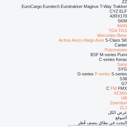
ZZ
EuroCargo
Eurotech
Eurotrakker
Magirus
T-Way
Trakker
CYZ
ELF
42RX170
SKM
MAN
TGA
TGS
Mercedes-Benz
Actros
Arocs
Atego
Axor
S-Class
SK
Canter
Putzmeister
BSF
M-series
Pumi
C-series
Kerax
Sany
SYG
G-series
P-series
S-series
S36
G7
C
FM
FMX
XCMG
HB
Zoomlion
ZLJ
عرض الكل
الموقع
البحث في نطاق بنصف قُطر