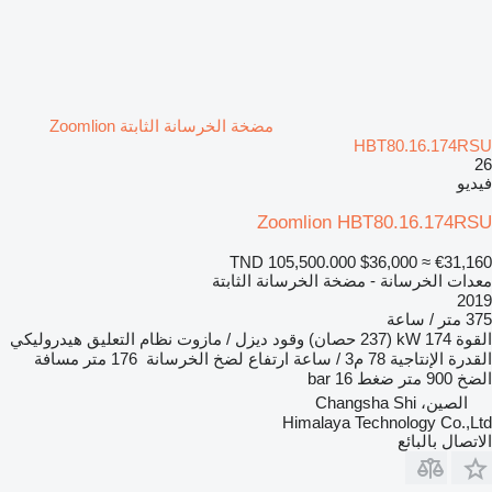
مضخة الخرسانة الثابتة Zoomlion
HBT80.16.174RSU
26
فيديو
Zoomlion HBT80.16.174RSU
TND 105,500.000
$36,000
≈ €31,160
معدات الخرسانة - مضخة الخرسانة الثابتة
2019
375 متر / ساعة
القوة
174 kW (237 حصان)
وقود
ديزل / مازوت
نظام التعليق
هيدروليكي
القدرة الإنتاجية
78 م3 / ساعة
ارتفاع لضخ الخرسانة
176 متر
مسافة
الضخ
900 متر
ضغط
16 bar
الصين، Changsha Shi
Himalaya Technology Co.,Ltd
الاتصال بالبائع