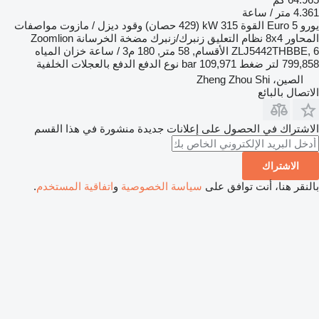
4.361 متر / ساعة
يورو
Euro 5
القوة
315 kW (429 حصان)
وقود
ديزل / مازوت
مواصفات
المحاور
8x4
نظام التعليق
زنبرك/زنبرك
مضخة الخرسانة
Zoomlion
ZLJ5442THBBE, 6 الأقسام, 58 متر, 180 م3 / ساعة
خزان المياه
799,858 لتر
ضغط
109,971 bar
نوع الدفع
الدفع بالعجلات الخلفية
الصين، Zheng Zhou Shi
الاتصال بالبائع
الاشتراك في الحصول على إعلانات جديدة منشورة في هذا القسم
الاشتراك
بالنقر هنا، أنت توافق على
سياسة الخصوصية
و
اتفاقية المستخدم
.