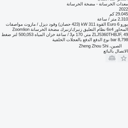
معدات الخرسانة - مضخة الخرسانة
2022
29.045 كم
2.310 متر / ساعة
يورو
Euro 6
القوة
311 kW (423 حصان)
وقود
ديزل / مازوت
مواصفات
المحاور
6x4
نظام التعليق
زنبرك/زنبرك
مضخة الخرسانة
Zoomlion
ZLJ5360THBJF, 49 متر, 170 م3 / ساعة
خزان المياه
500,053 لتر
ضغط
8,798 bar
نوع الدفع
الدفع بالعجلات الخلفية
الصين، Zheng Zhou Shi
الاتصال بالبائع