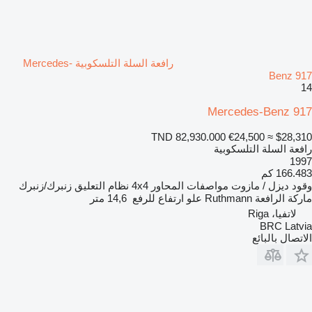
رافعة السلة التلسكوبية Mercedes-
Benz 917
14
Mercedes-Benz 917
TND 82,930.000
€24,500
≈ $28,310
رافعة السلة التلسكوبية
1997
166.483 كم
وقود
ديزل / مازوت
مواصفات المحاور
4x4
نظام التعليق
زنبرك/زنبرك
ماركة الرافعة
Ruthmann
علو ارتفاع للرفع
14,6 متر
لاتفيا، Riga
BRC Latvia
الاتصال بالبائع