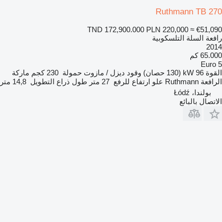
Ruthmann TB 270
TND 172,900.000
PLN 220,000
≈ €51,090
رافعة السلة التلسكوبية
2014
65.000 كم
Euro 5
القوة
96 kW (130 حصان)
وقود
ديزل / مازوت
حمولة
230 كجم
ماركة
الرافعة
Ruthmann
علو ارتفاع للرفع
27 متر
طول ذراع التطويل
14,8 متر
بولندا، Łódź
الاتصال بالبائع