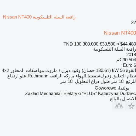
رافعة السلة التلسكوبية Nissan NT400
22
Nissan NT400
TND 130,300.000
€38,500
≈ $44,480
رافعة السلة التلسكوبية
2019
30.504 كم
Euro 6
القوة
96 kW (130.61 حصان)
وقود
ديزل / مازوت
مواصفات المحاور
4x2
نظام التعليق
زنبرك/بضغط الهواء
ماركة الرافعة
Ruthmann
علو ارتفاع
للرفع
18 متر
طول ذراع التطويل
18 متر
بولندا، Goworowo
Zakład Mechaniki i Elektryki "PLUS" Katarzyna Dudziec
الاتصال بالبائع