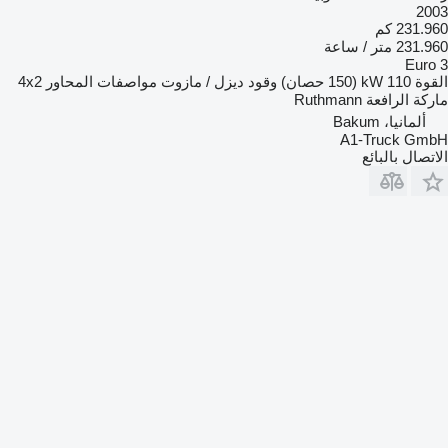
2003
231.960 كم
231.960 متر / ساعة
Euro 3
القوة
110 kW (150 حصان)
وقود
ديزل / مازوت
مواصفات المحاور
4x2
ماركة الرافعة
Ruthmann
ألمانيا، Bakum
A1-Truck GmbH
الاتصال بالبائع