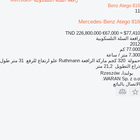
Benz Atego 816
11
Mercedes-Benz Atego 816
TND 226,800.000
€67,000
≈ $77,410
رافعة السلة التلسكوبية
2012
77.000 كم
7.300 متر / ساعة
حمولة
320 كجم
ماركة الرافعة
Ruthmann
علو ارتفاع للرفع
31 متر
طول
ذراع التطويل
21,2 متر
بولندا، Rzeszów
WARAN Sp. z o.o.
الاتصال بالبائع