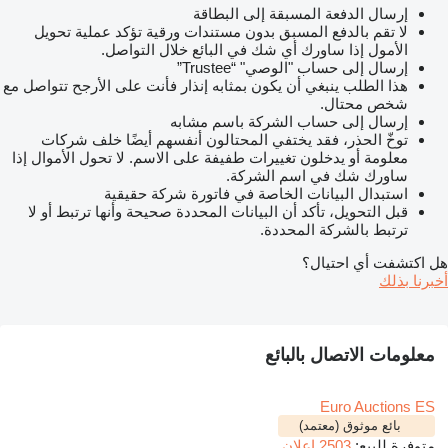
إرسال الدفعة المسبقة إلى البطاقة
لا تقم بالدفع المسبق بدون مستندات ورقية تؤكد عملية تحويل
الأمول إذا ساورك أي شك في البائع خلال التواصل.
إرسال إلى حساب "الوصي" “Trustee”
هذا الطلب ينبغي أن يكون بمثابه إنذار فأنت على الأرجح تتواصل مع
شخص محتال.
إرسال إلى حساب الشركة باسم مشابه
توخّ الحذر، فقد يختفي المحتالون أنفسهم أيضًا خلف شركات
معلومة أو يدخلون تغييرات طفيفة على الاسم. لا تحول الأموال إذا
ساورك شك في اسم الشركة.
استبدال البيانات الخاصة في فاتورة شركة حقيقية
قبل التحويل، تأكد أن البيانات المحددة صحيحة وأنها ترتبط أو لا
ترتبط بالشركة المحددة.
هل اكتشفت أي احتيال؟
أخبرنا بذلك
معلومات الاتصال بالبائع
Euro Auctions ES
بائع موثوق (معتمد)
متوفرة للبيع:
2503 إعلان