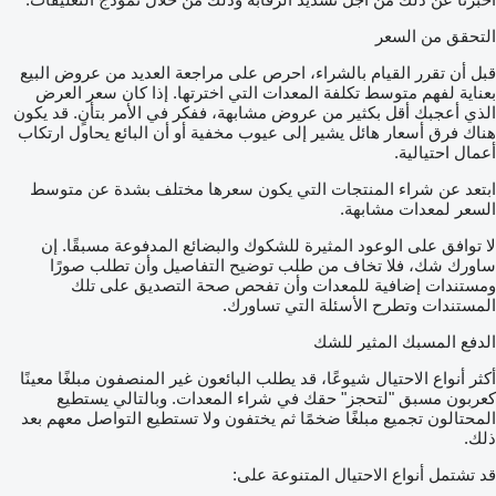
التحقق من السعر
قبل أن تقرر القيام بالشراء، احرص على مراجعة العديد من عروض البيع
بعناية لفهم متوسط تكلفة المعدات التي اخترتها. إذا كان سعر العرض
الذي أعجبك أقل بكثير من عروض مشابهة، ففكر في الأمر بتأنٍ. قد يكون
هناك فرق أسعار هائل يشير إلى عيوب مخفية أو أن البائع يحاول ارتكاب
أعمال احتيالية.
ابتعد عن شراء المنتجات التي يكون سعرها مختلف بشدة عن متوسط
السعر لمعدات مشابهة.
لا توافق على الوعود المثيرة للشكوك والبضائع المدفوعة مسبقًا. إن
ساورك شك، فلا تخاف من طلب توضيح التفاصيل وأن تطلب صورًا
ومستندات إضافية للمعدات وأن تفحص صحة التصديق على تلك
المستندات وتطرح الأسئلة التي تساورك.
الدفع المسبك المثير للشك
أكثر أنواع الاحتيال شيوعًا، قد يطلب البائعون غير المنصفون مبلغًا معينًا
كعربون مسبق "لتحجز" حقك في شراء المعدات. وبالتالي يستطيع
المحتالون تجميع مبلغًا ضخمًا ثم يختفون ولا تستطيع التواصل معهم بعد
ذلك.
قد تشتمل أنواع الاحتيال المتنوعة على: