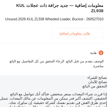
معلومات إضافية — جديد جرافة ذات عجلات KUL
ZL938
Unused 2026 KUL ZL938 Wheeled Loader, Bucket - 260527010
طلب معلومات إضافية
هامة
الوصف مقدم من قبل البائع. الرجاء التحقق من كل التفاصيل مع البائع
مباشرة.
نصائح للشراء
نصائح للأمان
التحقق من البائع
إذا قررت شراء المعدات بسعر منخفض، فتأكد أنك تتواصل مع البائع
الحقيقي. اكتشف أكبر قدر ممكن من المعلومات عن مالك المعدات. تتمثل
إحدى طرق الغش في تقديم نفسك كشركة حقيقية. إن ساورك شك،
أخبرنا عن ذلك من أجل تشديد الرقابة وذلك من خلال نموذج التعليقات.