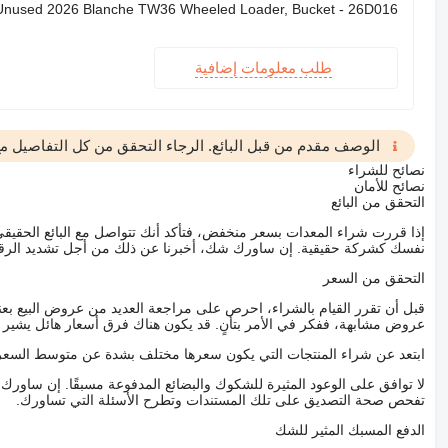
Unused 2026 Blanche TW36 Wheeled Loader, Bucket - 26D016
طلب معلومات إضافية
الوصف مقدم من قبل البائع. الرجاء التحقق من كل التفاصيل مع 
نصائح للشراء
نصائح للأمان
التحقق من البائع
إذا قررت شراء المعدات بسعر منخفض، فتأكد أنك تتواصل مع البائع الحق
نفسك كشركة حقيقية. إن ساورك شك، أخبرنا عن ذلك من أجل تشديد الرقاب
التحقق من السعر
قبل أن تقرر القيام بالشراء، احرص على مراجعة العديد من عروض البيع بعن
عروض مشابهة، ففكر في الأمر بتأنٍ. قد يكون هناك فرق أسعار هائل يشير إلى
ابتعد عن شراء المنتجات التي يكون سعرها مختلف بشدة عن متوسط السعر
لا توافق على الوعود المثيرة للشكوك والبضائع المدفوعة مسبقًا. إن ساو
تفحص صحة التصديق على تلك المستندات وتطرح الأسئلة التي تساورك.
الدفع المسبك المثير للشك