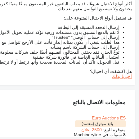
أكثر أنواع الاحتيال شيوعًا، قد يطلب البائعون غير المنصفون مبلغًا معينًا 
يختفون ولا تستطيع التواصل معهم بعد ذلك.
قد تشتمل أنواع الاحتيال المتنوعة على:
إرسال الدفعة المسبقة إلى البطاقة
لا تقم بالدفع المسبق بدون مستندات ورقية تؤكد عملية تحويل الأمول
إرسال إلى حساب "الوصي" “Trustee”
هذا الطلب ينبغي أن يكون بمثابه إنذار فأنت على الأرجح تتواصل م
إرسال إلى حساب الشركة باسم مشابه
توخّ الحذر، فقد يختفي المحتالون أنفسهم أيضًا خلف شركات معلومة
استبدال البيانات الخاصة في فاتورة شركة حقيقية
قبل التحويل، تأكد أن البيانات المحددة صحيحة وأنها ترتبط أو لا ترتب
هل اكتشفت أي احتيال؟
أخبرنا بذلك
معلومات الاتصال بالبائع
Euro Auctions ES
بائع موثوق (معتمد)
متوفرة للبيع:
2500 إعلان
8
سنوات في Machineryline