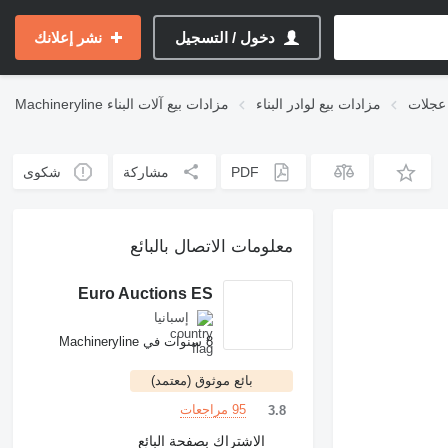
دخول / التسجيل
نشر إعلانك
 عجلات
مزادات بيع لوادر البناء
مزادات بيع آلات البناء
Machineryline
PDF
مشاركة
شكوى
معلومات الاتصال بالبائع
Euro Auctions ES
إسبانيا
8 سنوات في Machineryline
بائع موثوق (معتمد)
95 مراجعات
3.8
الاشتراك بصفحة البائع