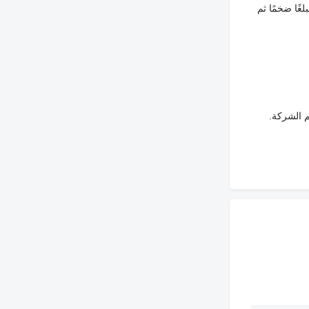
غًا ضخمًا ثم
م الشركة.