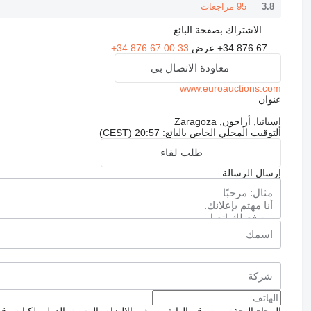
95 مراجعات
3.8
الاشتراك بصفحة البائع
+34 876 67 ...
عرض
+34 876 67 00 33
معاودة الاتصال بي
www.euroauctions.com
عنوان
إسبانيا, أراجون, Zaragoza
التوقيت المحلي الخاص بالبائع: 20:57 (CEST)
طلب لقاء
إرسال الرسالة
الرجاء التحقق من رقم الهاتف: ينبغي الالتزام بالتنسيق الدولي لكتابة رق