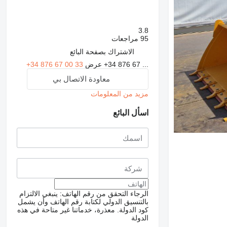
3.8
95 مراجعات
الاشتراك بصفحة البائع
+34 876 67 ...
عرض
+34 876 67 00 33
معاودة الاتصال بي
مزيد من المعلومات
اسأل البائع
الرجاء التحقق من رقم الهاتف: ينبغي الالتزام
بالتنسيق الدولي لكتابة رقم الهاتف وأن يشمل
كود الدولة.
معذرة، خدماتنا غير متاحة في هذه
الدولة