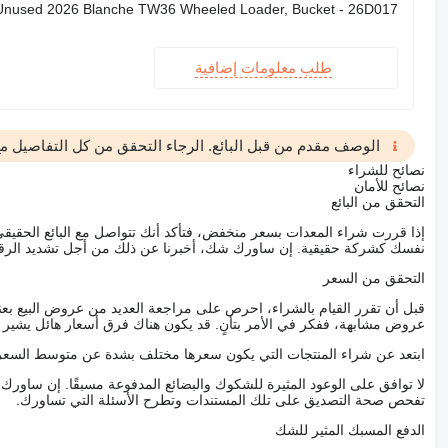
Unused 2026 Blanche TW36 Wheeled Loader, Bucket - 26D017
طلب معلومات إضافية
الوصف مقدم من قبل البائع. الرجاء التحقق من كل التفاصيل مع 
نصائح للشراء
نصائح للأمان
التحقق من البائع
إذا قررت شراء المعدات بسعر منخفض، فتأكد أنك تتواصل مع البائع الحق
نفسك كشركة حقيقية. إن ساورك شك، أخبرنا عن ذلك من أجل تشديد الرقاب
التحقق من السعر
قبل أن تقرر القيام بالشراء، احرص على مراجعة العديد من عروض البيع بعن
عروض مشابهة، ففكر في الأمر بتأنٍ. قد يكون هناك فرق أسعار هائل يشير إلى
ابتعد عن شراء المنتجات التي يكون سعرها مختلف بشدة عن متوسط السعر
لا توافق على الوعود المثيرة للشكوك والبضائع المدفوعة مسبقًا. إن ساو
تفحص صحة التصديق على تلك المستندات وتطرح الأسئلة التي تساورك.
الدفع المسبك المثير للشك