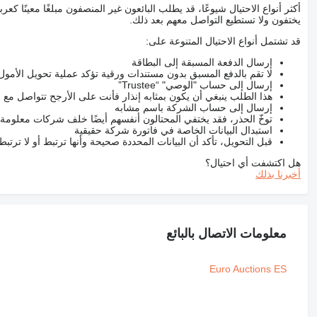
أكثر أنواع الاحتيال شيوعًا، قد يطلب البائعون غير المنصفون مبلغًا معينًا 
يختفون ولا تستطيع التواصل معهم بعد ذلك.
قد تشتمل أنواع الاحتيال المتنوعة على:
إرسال الدفعة المسبقة إلى البطاقة
لا تقم بالدفع المسبق بدون مستندات ورقية تؤكد عملية تحويل الأمول
إرسال إلى حساب "الوصي" “Trustee”
هذا الطلب ينبغي أن يكون بمثابه إنذار فأنت على الأرجح تتواصل م
إرسال إلى حساب الشركة باسم مشابه
توخّ الحذر، فقد يختفي المحتالون أنفسهم أيضًا خلف شركات معلومة
استبدال البيانات الخاصة في فاتورة شركة حقيقية
قبل التحويل، تأكد أن البيانات المحددة صحيحة وأنها ترتبط أو لا ترتب
هل اكتشفت أي احتيال؟
أخبرنا بذلك
معلومات الاتصال بالبائع
Euro Auctions ES