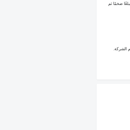
غًا ضخمًا ثم
م الشركة.