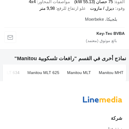
القوة
75 حصان (55.13 kW)
مواصفات المحاور
4x4
وقود
ديزل / مازوت
علو ارتفاع للرفع
9,98 متر
بلجيكا، Moerbeke
Key-Tec BVBA
نماذج أخرى في القسم "رافعات تلسكوبية Manitou"
ou MLT 634
Manitou MLT 625
Manitou MLT
Manitou MHT
شركة
نبذة عنا