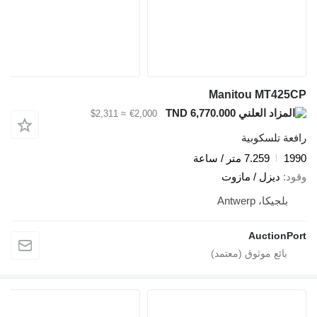
Manitou MT425CP
TND 6,770.000
≈ $2,311
€2,000
رافعة تلسكوبية
1990
7.259 متر / ساعة
وقود
ديزل / مازوت
بلجيكا، Antwerp
AuctionPort