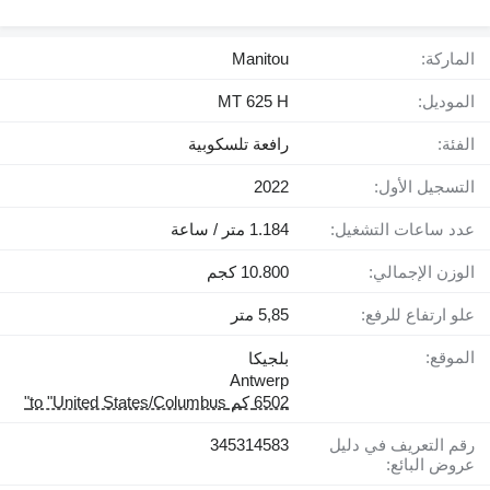
الماركة:
Manitou
الموديل:
MT 625 H
الفئة:
رافعة تلسكوبية
التسجيل الأول:
2022
عدد ساعات التشغيل:
1.184 متر / ساعة
الوزن الإجمالي:
10.800 كجم
علو ارتفاع للرفع:
5,85 متر
الموقع:
بلجيكا
Antwerp
6502 كم to "United States/Columbus"
رقم التعريف في دليل
345314583
عروض البائع: