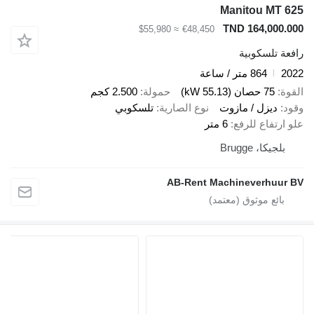
Manitou MT 625
TND 164,000.000
≈ $55,980
€48,450
رافعة تلسكوبية
2022
864 متر / ساعة
القوة
75 حصان (55.13 kW)
حمولة
2.500 كجم
وقود
ديزل / مازوت
نوع الصارية
تلسكوبي
علو ارتفاع للرفع
6 متر
بلجيكا، Brugge
AB-Rent Machineverhuur BV