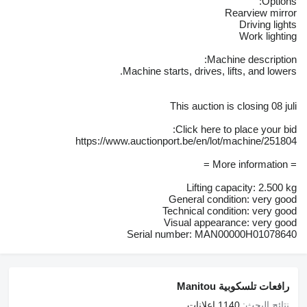
Options:
Rearview mirror
Driving lights
Work lighting
Machine description:
Machine starts, drives, lifts, and lowers.
This auction is closing 08 juli
Click here to place your bid:
https://www.auctionport.be/en/lot/machine/251804
= More information =
Lifting capacity: 2.500 kg
General condition: very good
Technical condition: very good
Visual appearance: very good
Serial number: MAN00000H01078640
رافعات تلسكوبية Manitou
نتائج البحث:
1140 إعلانات