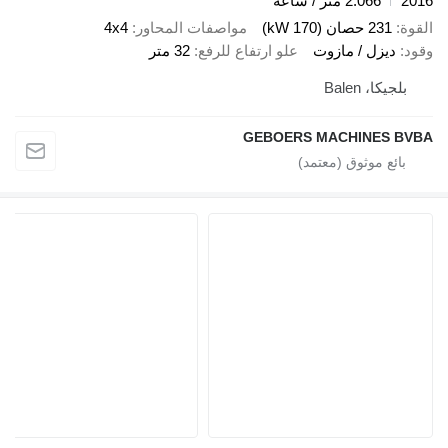
2016
2.066 متر / ساعة
القوة
231 حصان (170 kW)
مواصفات المحاور
4x4
وقود
ديزل / مازوت
علو ارتفاع للرفع
32 متر
بلجيكا، Balen
GEBOERS MACHINES BVBA