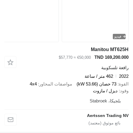
فيديو
Manitou MT625H
TND 169,200.000
≈ $57,770
€50,000
رافعة تلسكوبية
2022
462 متر / ساعة
القوة
73 حصان (53.66 kW)
مواصفات المحاور
4x4
وقود
ديزل / مازوت
بلجيكا، Stabroek
Aertssen Trading NV