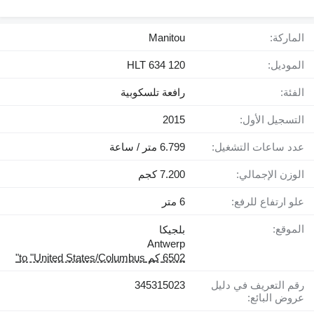
الماركة:
Manitou
الموديل:
HLT 634 120
الفئة:
رافعة تلسكوبية
التسجيل الأول:
2015
عدد ساعات التشغيل:
6.799 متر / ساعة
الوزن الإجمالي:
7.200 كجم
علو ارتفاع للرفع:
6 متر
الموقع:
بلجيكا
Antwerp
6502 كم to "United States/Columbus"
رقم التعريف في دليل
345315023
عروض البائع: