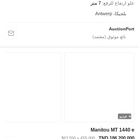
علو ارتفاع للرفع
7 متر
بلجيكا، Antwerp
AuctionPort
فيديو
Manitou MT 1440 e
TND 186,200.000
≈ $63,550
€55,000