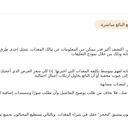
البائع مباشرة.
يقي. اكتشف أكبر قدر ممكن من المعلومات عن مالك المعدات. تتمثل إحدى طرق
ة وذلك من خلال نموذج التعليقات.
اية لفهم متوسط تكلفة المعدات التي اخترتها. إذا كان سعر العرض الذي أعجبك 
 عيوب مخفية أو أن البائع يحاول ارتكاب أعمال احتيالية.
 لمعدات مشابهة.
رك شك، فلا تخاف من طلب توضيح التفاصيل وأن تطلب صورًا ومستندات إضافية ل
كعربون مسبق "لتحجز" حقك في شراء المعدات. وبالتالي يستطيع المحتالون تجميع مبل