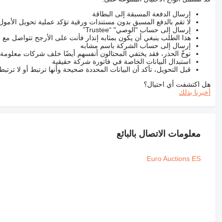
إرسال الدفعة المسبقة إلى البطاقة
لا تقم بالدفع المسبق بدون مستندات ورقية تؤكد عملية تحويل الأمول
إرسال إلى حساب "الوصي" “Trustee”
هذا الطلب ينبغي أن يكون بمثابه إنذار فأنت على الأرجح تتواصل م
إرسال إلى حساب الشركة باسم مشابه
توخّ الحذر، فقد يختفي المحتالون أنفسهم أيضًا خلف شركات معلومة
استبدال البيانات الخاصة في فاتورة شركة حقيقية
قبل التحويل، تأكد أن البيانات المحددة صحيحة وأنها ترتبط أو لا ترتب
هل اكتشفت أي احتيال؟
أخبرنا بذلك
معلومات الاتصال بالبائع
Euro Auctions ES