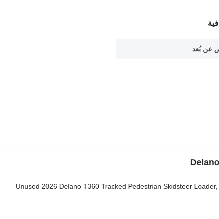
ية
 عن بُعد
Unused 2026 Delano T360 Tracked Pedestrian Skidsteer Loader, Pip