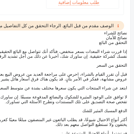
طلب معلومات إضافية
الوصف مقدم من قبل البائع. الرجاء التحقق من كل التفاصيل مع 
نصائح للشراء
نصائح للأمان
التحقق من البائع
إذا قررت شراء المعدات بسعر منخفض، فتأكد أنك تتواصل مع البائع الحق
نفسك كشركة حقيقية. إن ساورك شك، أخبرنا عن ذلك من أجل تشديد الرقاب
التحقق من السعر
قبل أن تقرر القيام بالشراء، احرص على مراجعة العديد من عروض البيع بعن
عروض مشابهة، ففكر في الأمر بتأنٍ. قد يكون هناك فرق أسعار هائل يشير إلى
ابتعد عن شراء المنتجات التي يكون سعرها مختلف بشدة عن متوسط السعر
لا توافق على الوعود المثيرة للشكوك والبضائع المدفوعة مسبقًا. إن ساو
تفحص صحة التصديق على تلك المستندات وتطرح الأسئلة التي تساورك.
الدفع المسبك المثير للشك
أكثر أنواع الاحتيال شيوعًا، قد يطلب البائعون غير المنصفون مبلغًا معينًا 
يختفون ولا تستطيع التواصل معهم بعد ذلك.
قد تشتمل أنواع الاحتيال المتنوعة على: