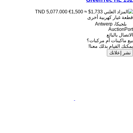
€1,500
≈ $1,733
TND 5,077.000
قطعة غيار كهربية أخرى
بلجيكا، Antwerp
AuctionPort
الاتصال بالبائع
بيع ماكينات أم مركبات؟
يمكنك القيام بذلك معنا!
نشر إعلانك