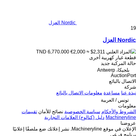
Nordic العزل
19
Nordic العزل
€2,000
≈ $2,311
TND 6,770.000
قطعة غيار كهربية أخرى
حالة المركبة
جديد
بلجيكا، Antwerp
AuctionPort
الاتصال بالبائع
شركة
نبذة عنا
مساعدة
معلومات الاتصال بالبائع
تونس / العربية
معلومات
الشروط والأحكام
سياسة الخصوصية
نصائح للأمان
تقييمات
Machineryline
دليل (كتالوج) العلامات التجارية
عروضنا
الإعلان في موقع Machineryline.
نشر إعلانك
ضع ملصقًا إعلانيًا
برنامج فرعي