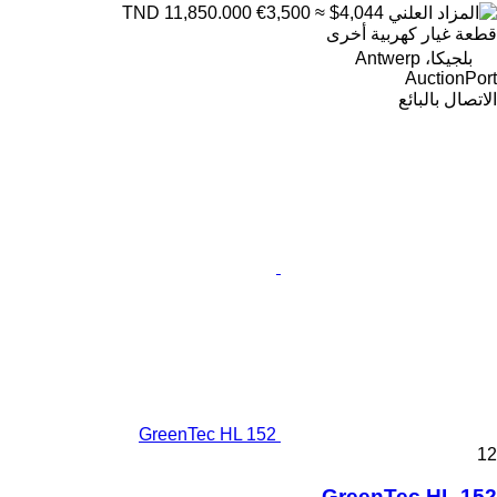
€3,500
≈ $4,044
TND 11,850.000
قطعة غيار كهربية أخرى
بلجيكا، Antwerp
AuctionPort
الاتصال بالبائع
GreenTec HL 152
12
GreenTec HL 152