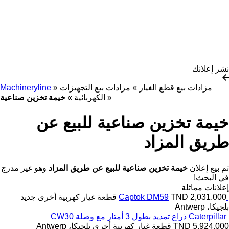
نشر إعلانك
مزادات بيع قطع الغيار
»
مزادات بيع التجهيزات
»
Machineryline
»
الكهربائية
»
خيمة تخزين صناعية
خيمة تخزين صناعية للبيع عن
طريق المزاد
تم بيع إعلان
خيمة تخزين صناعية للبيع عن طريق المزاد
وهو غير مدرج
في البحث!
إعلانات مماثلة
TND 2,031.000
Captok DM59
قطعة غيار كهربية أخرى
جديد
بلجيكا، Antwerp
Caterpillar ذراع تمديد بطول 3 أمتار مع وصلة CW30
TND 5,924.000
قطعة غيار كهربية أخرى
بلجيكا، Antwerp