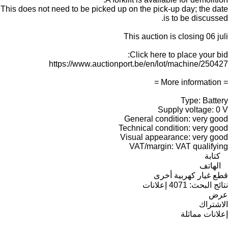
This does not need to be picked up on the pick-up day; the date
is to be discussed.
This auction is closing 06 juli
Click here to place your bid:
https://www.auctionport.be/en/lot/machine/250427
= More information =
Type: Battery
Supply voltage: 0 V
General condition: very good
Technical condition: very good
Visual appearance: very good
VAT/margin: VAT qualifying
كتابة
الهاتف
قطع غيار كهربية أخرى
نتائج البحث:
4071 إعلانات
عرض
الاشتراك
إعلانات مماثلة