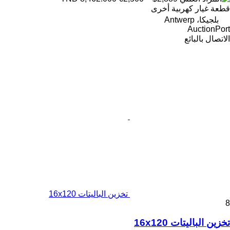
قطعة غيار كهربية أخرى
بلجيكا، Antwerp
AuctionPort
الاتصال بالبائع
تخزين الباليتات 16x120
8
تخزين الباليتات 16x120