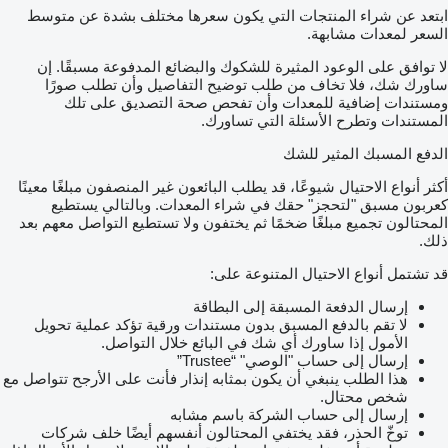
ابتعد عن شراء المنتجات التي يكون سعرها مختلف بشدة عن متوسط
السعر لمعدات مشابهة.
لا توافق على الوعود المثيرة للشكوك والبضائع المدفوعة مسبقًا. إن
ساورك شك، فلا تخاف من طلب توضيح التفاصيل وأن تطلب صورًا
ومستندات إضافية للمعدات وأن تفحص صحة التصديق على تلك
المستندات وتطرح الأسئلة التي تساورك.
الدفع المسبك المثير للشك
أكثر أنواع الاحتيال شيوعًا، قد يطلب البائعون غير المنصفون مبلغًا معينًا
كعربون مسبق "لتحجز" حقك في شراء المعدات. وبالتالي يستطيع
المحتالون تجميع مبلغًا ضخمًا ثم يختفون ولا تستطيع التواصل معهم بعد
ذلك.
قد تشتمل أنواع الاحتيال المتنوعة على:
إرسال الدفعة المسبقة إلى البطاقة
لا تقم بالدفع المسبق بدون مستندات ورقية تؤكد عملية تحويل
الأمول إذا ساورك أي شك في البائع خلال التواصل.
إرسال إلى حساب "الوصي" “Trustee”
هذا الطلب ينبغي أن يكون بمثابه إنذار فأنت على الأرجح تتواصل مع
شخص محتال.
إرسال إلى حساب الشركة باسم مشابه
توخّ الحذر، فقد يختفي المحتالون أنفسهم أيضًا خلف شركات