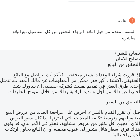
هامة
الوصف مقدم من قبل البائع. الرجاء التحقق من كل التفاصيل مع البائع
مباشرة.
نصائح للشراء
نصائح للأمان
التحقق من البائع
إذا قررت شراء المعدات بسعر منخفض، فتأكد أنك تتواصل مع البائع
الحقيقي. اكتشف أكبر قدر ممكن من المعلومات عن مالك المعدات. تتمثل
إحدى طرق الغش في تقديم نفسك كشركة حقيقية. إن ساورك شك،
أخبرنا عن ذلك من أجل تشديد الرقابة وذلك من خلال نموذج التعليقات.
التحقق من السعر
قبل أن تقرر القيام بالشراء، احرص على مراجعة العديد من عروض البيع
بعناية لفهم متوسط تكلفة المعدات التي اخترتها. إذا كان سعر العرض
الذي أعجبك أقل بكثير من عروض مشابهة، ففكر في الأمر بتأنٍ. قد يكون
هناك فرق أسعار هائل يشير إلى عيوب مخفية أو أن البائع يحاول ارتكاب
أعمال احتيالية.