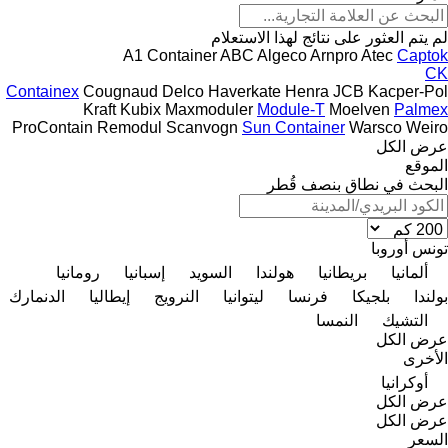
لم يتم العثور على نتائج لهذا الاستعلام
A1 Container
ABC
Algeco
Arnpro
Atec
Captok
CK
Containex
Cougnaud
Delco
Haverkate
Henra
JCB
Kacper-Pol
Kraft
Kubix
Maxmoduler
Module-T
Moelven
Palmex
ProContain
Remodul
Scanvogn
Sun Container
Warsco
Weiro
عرض الكل
الموقع
البحث في نطاق بنصف قُطر
تونس
أوروبا
ألمانيا
بريطانيا
هولندا
السويد
إسبانيا
رومانيا
بولندا
بلجيكا
فرنسا
ليتوانيا
النرويج
إيطاليا
الدنمارك
التشيك
النمسا
عرض الكل
الأخرى
أوكرانيا
عرض الكل
عرض الكل
السعر