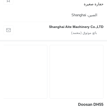
صغيرة
، Shanghai
Shanghai Aite Machinery C
Doosan