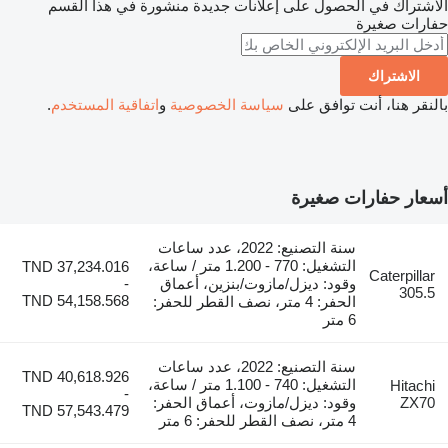
 في الحصول على إعلانات جديدة منشورة في هذا القسم
غيرة
راك
ا، أنت توافق على
سياسة الخصوصية
و
اتفاقية المستخدم
.
فارات صغيرة
سنة التصنيع: 2022، عدد ساعات
التشغيل: 770 - 1.200 متر / ساعة،
TND 37,234.016
Cat
وقود: ديزل/مازوت/بنزين، أعماق
-
TND 54,158.568
الحفر: 4 متر، نصف القطر للحفر:
6 متر
سنة التصنيع: 2022، عدد ساعات
TND 40,618.926
التشغيل: 740 - 1.100 متر / ساعة،
-
وقود: ديزل/مازوت، أعماق الحفر:
TND 57,543.479
4 متر، نصف القطر للحفر: 6 متر