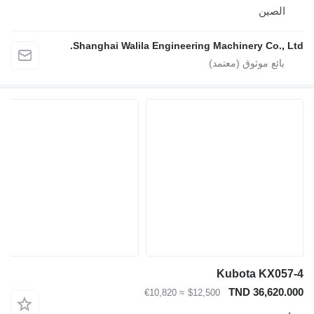
صين
Shanghai Walila Engineering Machinery Co.
Kubota KX
TND 36,6
≈ €10,820
$12,500