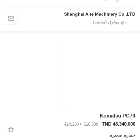
Shanghai Aite Machinery C
Komatsu
TND 48,3
≈ €14,280
$16,500
صغيرة