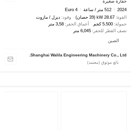
صغيرة
512 متر / ساعة
Euro 4
28.67 kW (39 حصان)
وقود
ديزل / مازوت
5.500 كجم
أعماق الحفر
3,58 متر
قطر للحفر
6,045 متر
صين
Shanghai Walila Engineering Machinery Co.