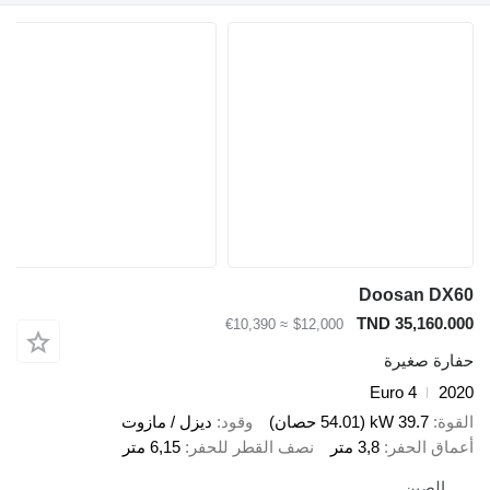
Doosan
TND 35,1
≈ €10,390
$12,000
صغيرة
Euro 4
39.7 kW (54.01 حصان)
وقود
ديزل / مازوت
الحفر
3,8 متر
نصف القطر للحفر
6,15 متر
صين