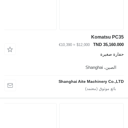
Komatsu
TND 35,1
≈ €10,390
$12,000
صغيرة
، Shanghai
Shanghai Aite Machinery C