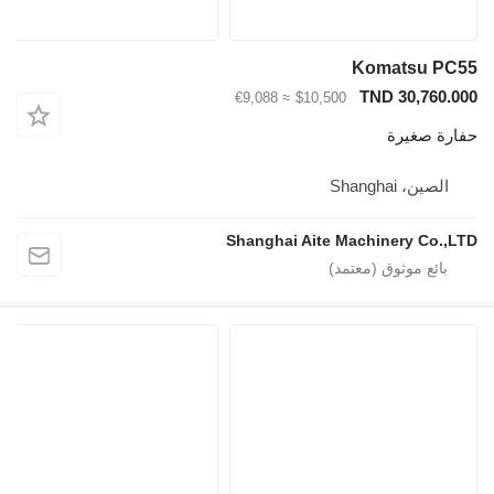
Komatsu
TND 30,7
≈ €9,088
$10,500
صغيرة
، Shanghai
Shanghai Aite Machinery C