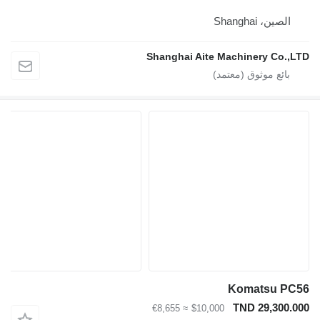
، Shanghai
Shanghai Aite Machinery C
Komatsu
TND 29,3
≈ €8,655
$10,000