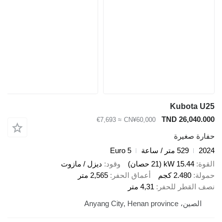
Kubot
TND 26,0
≈ €7,693
CN¥60,000
صغيرة
529 متر / ساعة
Euro 5
15.44 kW (21 حصان)
وقود
ديزل / مازوت
2.480 كجم
أعماق الحفر
2,565 متر
قطر للحفر
4,31 متر
Anyang City, Henan prov