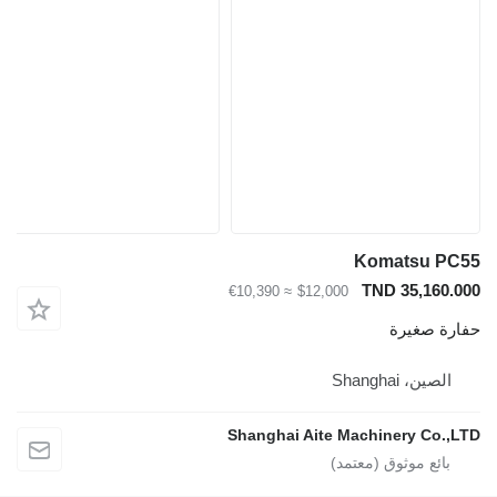
Komatsu
TND 35,1
≈ €10,390
$12,000
صغيرة
، Shanghai
Shanghai Aite Machinery C