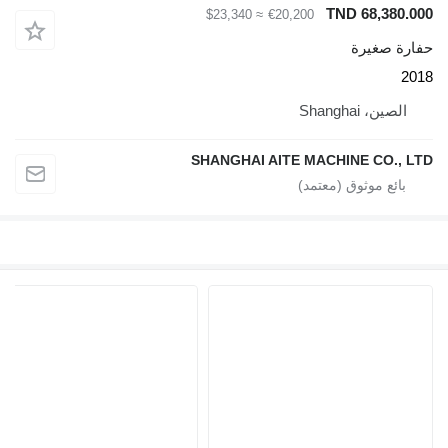
TND 68,3
≈ $23,340
€20,200
صغيرة
، Shanghai
SHANGHAI AITE MACHINE CO