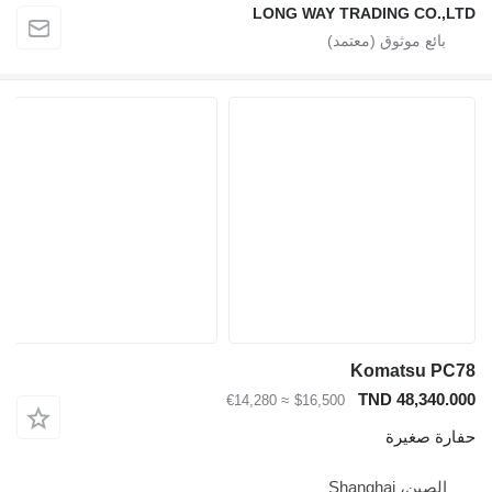
LONG WAY TRADING CO
Komatsu
TND 48,3
≈ €14,280
$16,500
صغيرة
، Shanghai