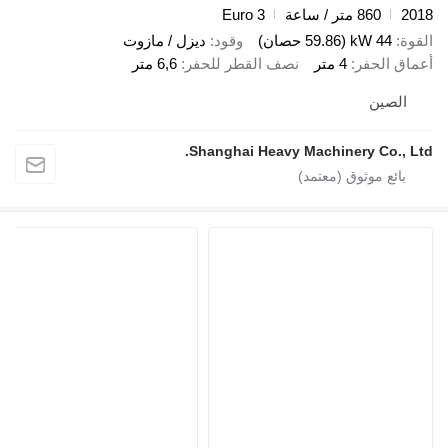
860 متر / ساعة
Euro 3
44 kW (59.86 حصان)
وقود
ديزل / مازوت
الحفر
4 متر
نصف القطر للحفر
6,6 متر
صين
Shanghai Heavy Machinery Co.