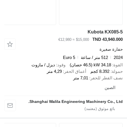
Kubota KX
TND 43,9
≈ €12,980
$15,000
صغيرة
512 متر / ساعة
Euro 5
34.18 kW (46.5 حصان)
وقود
ديزل / مازوت
8.392 كجم
أعماق الحفر
4,29 متر
قطر للحفر
7,01 متر
صين
Shanghai Walila Engineering Machinery Co.