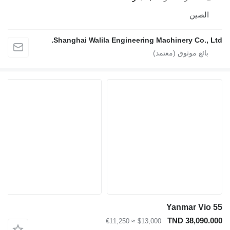
صين
Shanghai Walila Engineering Machinery Co.
Yanmar V
TND 38,0
≈ €11,250
$13,000