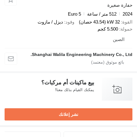
صغيرة
512 متر / ساعة
Euro 5
32 kW (43.54 حصان)
وقود
ديزل / مازوت
5.500 كجم
صين
Shanghai Walila Engineering Machinery Co.
بيع ماكينات أم مركبات؟
يمكنك القيام بذلك معنا!
نشر إعلانك