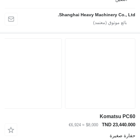
Shanghai Heavy Machinery Co.
Komatsu
TND 23,4
≈ €6,924
$8,000
صغيرة