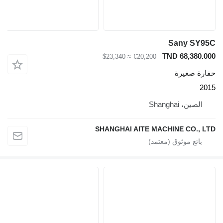
Sany 
TND 68,3
≈ $23,340
€20,200
صغيرة
، Shanghai
SHANGHAI AITE MACHINE CO