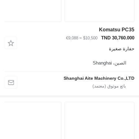
Komatsu
TND 30,7
≈ €9,088
$10,500
صغيرة
، Shanghai
Shanghai Aite Machinery C