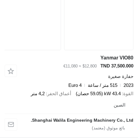
Yanmar 
TND 37,5
≈ €11,080
$12,800
صغيرة
515 متر / ساعة
Euro 4
43.4 kW (59.05 حصان)
أعماق الحفر
4,2 متر
صين
Shanghai Walila Engineering Machinery Co.