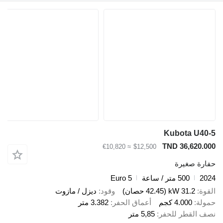
Kubota 
TND 36,6
≈ €10,820
$12,500
صغيرة
500 متر / ساعة
Euro 5
31.2 kW (42.45 حصان)
وقود
ديزل / مازوت
4.000 كجم
أعماق الحفر
3.382 متر
قطر للحفر
5,85 متر