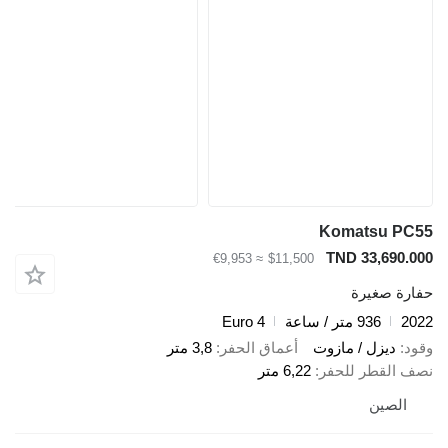
Komatsu
TND 33,6
≈ €9,953
$11,500
صغيرة
936 متر / ساعة
Euro 4
يزل / مازوت
أعماق الحفر
3,8 متر
قطر للحفر
6,22 متر
صين