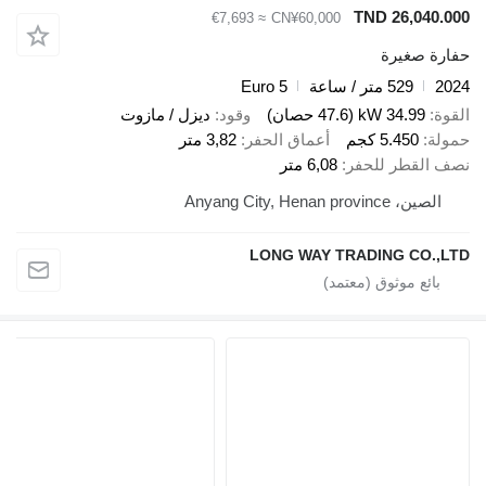
TND 26,0
≈ €7,693
CN¥60,000
صغيرة
529 متر / ساعة
Euro 5
34.99 kW (47.6 حصان)
وقود
ديزل / مازوت
5.450 كجم
أعماق الحفر
3,82 متر
قطر للحفر
6,08 متر
Anyang City, Henan prov
LONG WAY TRADING CO