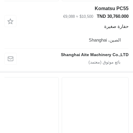
Komatsu
TND 30,7
≈ €9,088
$10,500
صغيرة
، Shanghai
Shanghai Aite Machinery C