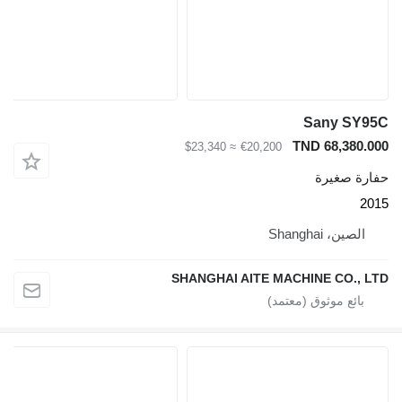
Sany 
TND 68,3
≈ $23,340
€20,200
صغيرة
، Shanghai
SHANGHAI AITE MACHINE CO