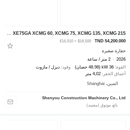
XCMG XE75GA XCMG 60, XCMG 75, XCMG 135, XCMG 215
TND 54,2
≈ €16,010
$18,500
صغيرة
2 متر / ساعة
36 kW (48.98 حصان)
وقود
ديزل / مازوت
الحفر
4,02 متر
، Shanghai
Shenyou Construction Machinery Co