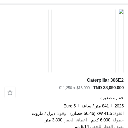
Caterpillar
TND 38,0
≈ €11,250
$13,000
صغيرة
841 متر / ساعة
Euro 5
41.5 kW (56.46 حصان)
وقود
ديزل / مازوت
6.000 كجم
أعماق الحفر
3.800 متر
قطر للحفر
6,14 متر