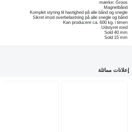
mærke: Groos
Magnetbånd
Komplet styring til hastighed på alle bånd og snegle
Sikret imod overbelastning på alle snegle og bånd
Kan producere ca. 600 kg. i timen
Udstyret med
Sold 40 mm
Sold 15 mm
إعلانات مماثلة