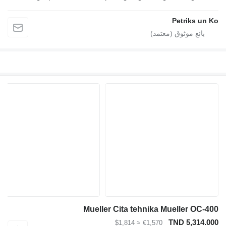
Novads, Lv 5041 Lv 4126, Latvija
Petriks un Ko
Mueller Cita tehnika Mueller OC-400
TND 5,314.000
≈ $1,814
€1,570