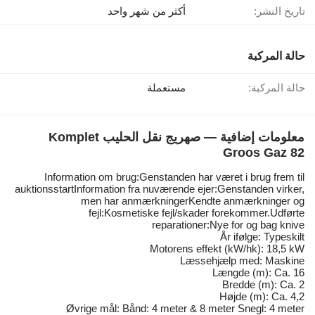
تاريخ النشر:
أكثر من شهر واحد
حالة المركبة
حالة المركبة:
مستعملة
معلومات إضافية — صهريج نقل الحليب Komplet
Groos Gaz 82
Information om brug:Genstanden har været i brug frem til
auktionsstartInformation fra nuværende ejer:Genstanden virker,
men har anmærkningerKendte anmærkninger og
fejl:Kosmetiske fejl/skader forekommer.Udførte
reparationer:Nye for og bag knive
År ifølge: Typeskilt
Motorens effekt (kW/hk): 18,5 kW
Læssehjælp med: Maskine
Længde (m): Ca. 16
Bredde (m): Ca. 2
Højde (m): Ca. 4,2
Øvrige mål: Bånd: 4 meter & 8 meter Snegl: 4 meter