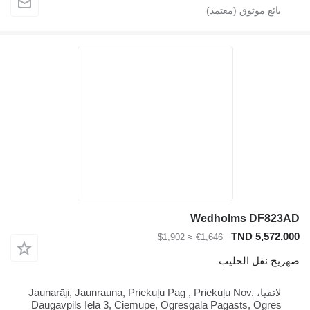
Wedholms DF823AD
TND 5,572.000
≈ $1,902
€1,646
صهريج نقل الحليب
لاتفيا، Jaunarāji, Jaunrauna, Priekuļu Pag , Priekuļu Nov.
Daugavpils Iela 3, Ciemupe, Ogresgala Pagasts, Ogres