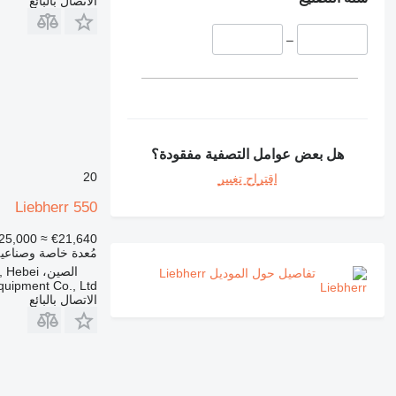
الاتصال بالبائع
S-Series
375
صمام إعادة تدوير غاز العادم
TLT
390
رافعات الصمامات
–
395
TM
حساسات مستوى الزيت
416
قطع الغيار الأخرى للمحرك
420
422
424
هل بعض عوامل التصفية مفقودة؟
426
20
اقتراح تغيير
428
430
Liebherr 550
432
25,000
≈ €21,640
434
مُعدة خاصة وصناعي
438
الصين، Baoding, Hebei
تفاصيل حول الموديل Liebherr
quipment Co., Ltd
444
الاتصال بالبائع
631
730
735
740
745