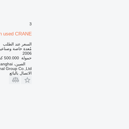
930
936
938
950
3
953
on used CRANE
955
962
السعر عند الطلب
مُعدة خاصة وصناعية
963
2006
966
حمولة
500.000 كجم
972
الصين، Xinzhuanm Shanghai
onal Group Co.,Ltd
973
الاتصال بالبائع
980
982
986
988
990
992
AP
C-series