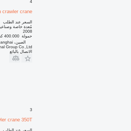
4
CB
CS
n crawler crane
DE
السعر عند الطلب
DP
مُعدة خاصة وصناعية
2008
D series
حمولة
400.000 كجم
E-series
الصين، Xinzhuanm Shanghai
EP
onal Group Co.,Ltd
الاتصال بالبائع
F-series
G-series
GC
GP
IT
M-series
MH
NR
PC
3
PM
wler crane 350T
TH
V-series
السعر عند الطلب