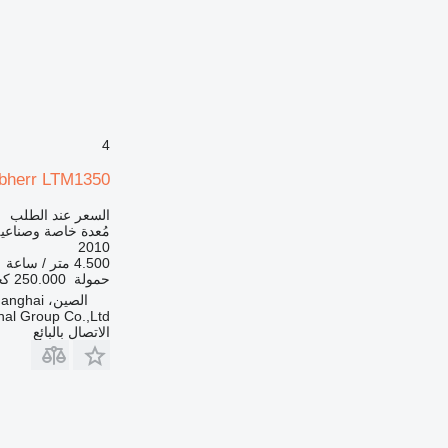
769
771
772
773
775
777
4
816
ebherr LTM1350
824
826
السعر عند الطلب
مُعدة خاصة وصناعية
906
2010
907
4.500 متر / ساعة
حمولة
250.000 كجم
908
الصين، Xinzhuanm Shanghai
910
onal Group Co.,Ltd
914
الاتصال بالبائع
920
924
926
928